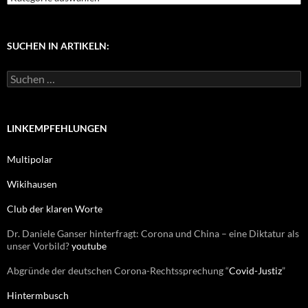
a
t
e
g
SUCHEN IN ARTIKELN:
o
r
S
i
u
e
c
n
h
e
LINKEMPFEHLUNGEN
n
n
Multipolar
a
c
Wikihausen
h
:
Club der klaren Worte
Dr. Daniele Ganser hinterfragt: Corona und China – eine Diktatur als
unser Vorbild?
youtube
Abgründe der deutschen Corona-Rechtssprechung “
Covid-Justiz
”
Hintermbusch