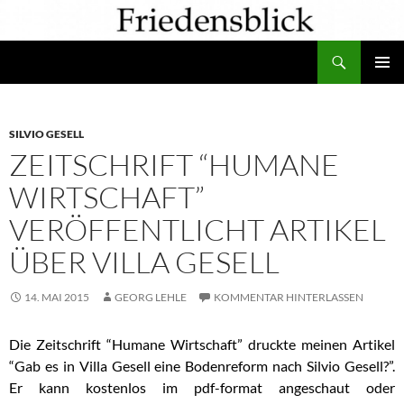
Zum
Inhalt
Suchen
springen
PRIMÄR
MENÜ
SILVIO GESELL
ZEITSCHRIFT “HUMANE
WIRTSCHAFT”
VERÖFFENTLICHT ARTIKEL
ÜBER VILLA GESELL
14. MAI 2015
GEORG LEHLE
KOMMENTAR HINTERLASSEN
Die Zeitschrift “Humane Wirtschaft” druckte meinen Artikel
“Gab es in Villa Gesell eine Bodenreform nach Silvio Gesell?”.
Er kann kostenlos im pdf-format angeschaut oder