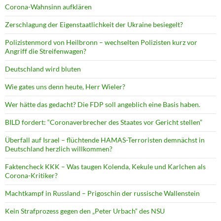
Corona-Wahnsinn aufklären
Zerschlagung der Eigenstaatlichkeit der Ukraine besiegelt?
Polizistenmord von Heilbronn – wechselten Polizisten kurz vor
Angriff die Streifenwagen?
Deutschland wird bluten
Wie gates uns denn heute, Herr Wieler?
Wer hätte das gedacht? Die FDP soll angeblich eine Basis haben.
BILD fordert: “Coronaverbrecher des Staates vor Gericht stellen”
Überfall auf Israel – flüchtende HAMAS-Terroristen demnächst in
Deutschland herzlich willkommen?
Faktencheck KKK – Was taugen Kolenda, Kekule und Karlchen als
Corona-Kritiker?
Machtkampf in Russland – Prigoschin der russische Wallenstein
Kein Strafprozess gegen den „Peter Urbach“ des NSU