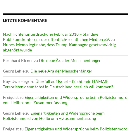
LETZTE KOMMENTARE
Nachrichtenunterdrückung Februar 2018 – Ständige
Publikumskonferenz der öffentlich-rechtlichen Medien e.V.
zu
Nunes-Memo legt nahe, dass Trump-Kampagne gesetzeswidrig
abgehört wurde
Bernhard Kirner
zu
Die neue Ära der Menschenfänger
Georg Lehle
zu
Die neue Ära der Menschenfänger
Kay-Uwe Hegr
zu
Überfall auf Israel – flüchtende HAMAS-
Terroristen demnächst in Deutschland herzlich willkommen?
Freigeist
zu
Eigenartigkeiten und Widersprüche beim Polizistenmord
von Heilbronn – Zusammenfassung
Georg Lehle
zu
Eigenartigkeiten und Widersprüche beim
Polizistenmord von Heilbronn – Zusammenfassung
Freigeist
zu
Eigenartigkeiten und Widersprüche beim Polizistenmord