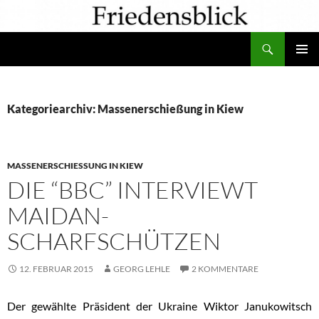
Zum
Inhalt
Suchen
springen
PRIMÄR
MENÜ
Kategoriearchiv: Massenerschießung in Kiew
MASSENERSCHIESSUNG IN KIEW
DIE “BBC” INTERVIEWT
MAIDAN-
SCHARFSCHÜTZEN
12. FEBRUAR 2015
GEORG LEHLE
2 KOMMENTARE
Der gewählte Präsident der Ukraine Wiktor Janukowitsch