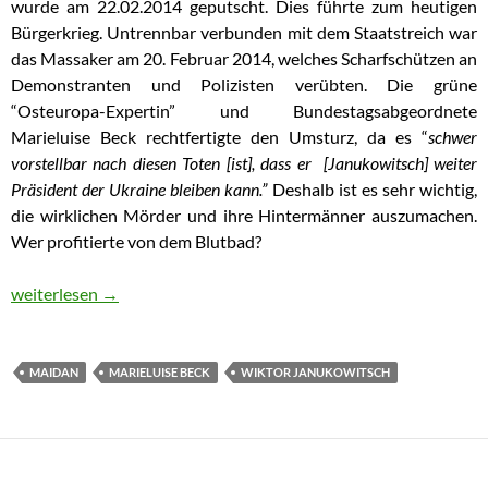
wurde am 22.02.2014 geputscht. Dies führte zum heutigen
Bürgerkrieg. Untrennbar verbunden mit dem Staatstreich war
das Massaker am 20. Februar 2014, welches Scharfschützen an
Demonstranten und Polizisten verübten. Die grüne
“Osteuropa-Expertin” und Bundestagsabgeordnete
Marieluise Beck rechtfertigte den Umsturz, da es “
schwer
vorstellbar nach diesen Toten [ist], dass er
[Janukowitsch]
weiter
Präsident der Ukraine bleiben kann.”
Deshalb ist es sehr wichtig,
die wirklichen Mörder und ihre Hintermänner auszumachen.
Wer profitierte von dem Blutbad?
Die “BBC” interviewt Maidan-Scharfschützen
weiterlesen
→
MAIDAN
MARIELUISE BECK
WIKTOR JANUKOWITSCH