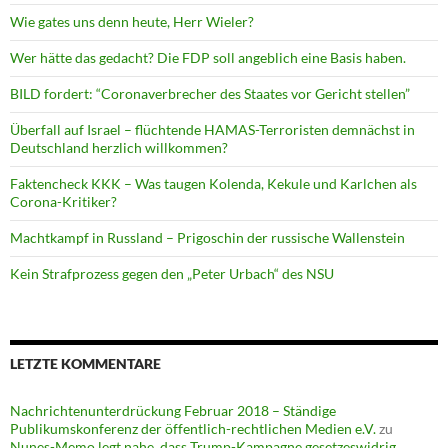
Wie gates uns denn heute, Herr Wieler?
Wer hätte das gedacht? Die FDP soll angeblich eine Basis haben.
BILD fordert: “Coronaverbrecher des Staates vor Gericht stellen”
Überfall auf Israel – flüchtende HAMAS-Terroristen demnächst in
Deutschland herzlich willkommen?
Faktencheck KKK – Was taugen Kolenda, Kekule und Karlchen als
Corona-Kritiker?
Machtkampf in Russland – Prigoschin der russische Wallenstein
Kein Strafprozess gegen den „Peter Urbach“ des NSU
LETZTE KOMMENTARE
Nachrichtenunterdrückung Februar 2018 – Ständige
Publikumskonferenz der öffentlich-rechtlichen Medien e.V.
zu
Nunes-Memo legt nahe, dass Trump-Kampagne gesetzeswidrig