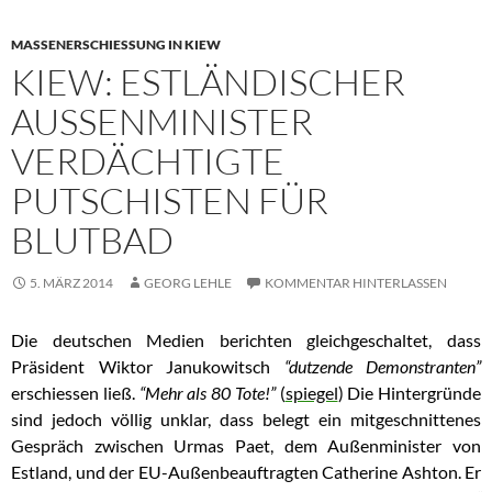
MASSENERSCHIESSUNG IN KIEW
KIEW: ESTLÄNDISCHER
AUSSENMINISTER V
ERDÄCHTIGTE P
UTSCHISTEN FÜR B
LUTBAD
5. MÄRZ 2014
GEORG LEHLE
KOMMENTAR HINTERLASSEN
Die deutschen Medien berichten gleichgeschaltet, dass
Präsident Wiktor Janukowitsch
“dutzende Demonstranten”
erschiessen ließ.
“Mehr als 80 Tote!”
(
spiegel
) Die Hintergründe
sind jedoch völlig unklar, dass belegt ein mitgeschnittenes
Gespräch zwischen
Urmas Paet, dem Außenminister von
Estland, und der EU-Außenbeauftragten Catherine Ashton. Er