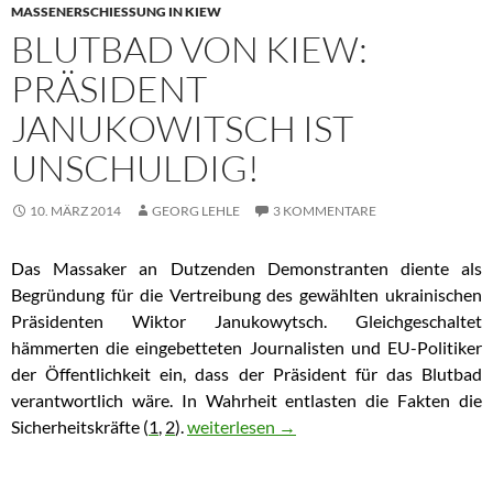
MASSENERSCHIESSUNG IN KIEW
BLUTBAD VON KIEW:
PRÄSIDENT
JANUKOWITSCH IST
UNSCHULDIG!
10. MÄRZ 2014
GEORG LEHLE
3 KOMMENTARE
Das Massaker an Dutzenden Demonstranten diente als
Begründung für die Vertreibung des gewählten ukrainischen
Präsidenten Wiktor Janukowytsch. Gleichgeschaltet
hämmerten die eingebetteten Journalisten und EU-Politiker
der Öffentlichkeit ein, dass der Präsident für das Blutbad
verantwortlich wäre. In Wahrheit entlasten die Fakten die
Sicherheitskräfte (
1
,
2
).
Blutbad von Kiew: Präsident Janukowitsc
weiterlesen
→