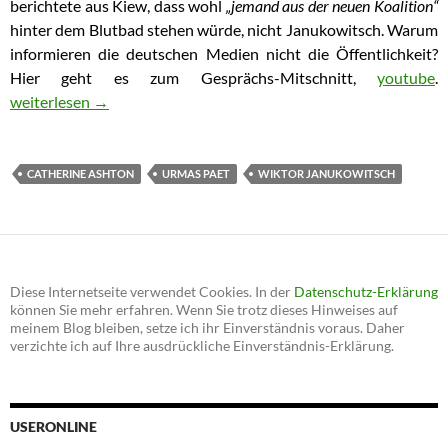
berichtete aus Kiew, dass wohl
„jemand aus der neuen Koalition“
hinter dem Blutbad stehen würde, nicht Janukowitsch. Warum
informieren die deutschen Medien nicht die Öffentlichkeit?
Hier geht es zum Gesprächs-Mitschnitt,
youtube
.
Kiew: Estländischer Außenminister verdächtigte Putschisten fü
weiterlesen
→
CATHERINE ASHTON
URMAS PAET
WIKTOR JANUKOWITSCH
Diese Internetseite verwendet Cookies. In der
Datenschutz-Erklärung
können Sie mehr erfahren. Wenn Sie trotz dieses Hinweises auf
meinem Blog bleiben, setze ich ihr Einverständnis voraus. Daher
verzichte ich auf Ihre ausdrückliche Einverständnis-Erklärung.
USERONLINE