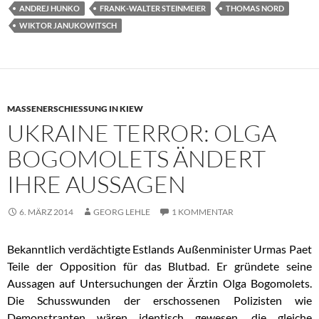
ANDREJ HUNKO
FRANK-WALTER STEINMEIER
THOMAS NORD
WIKTOR JANUKOWITSCH
MASSENERSCHIESSUNG IN KIEW
UKRAINE TERROR: OLGA
BOGOMOLETS ÄNDERT
IHRE AUSSAGEN
6. MÄRZ 2014
GEORG LEHLE
1 KOMMENTAR
Bekanntlich verdächtigte Estlands Außenminister Urmas Paet
Teile der Opposition für das Blutbad. Er gründete seine
Aussagen auf Untersuchungen der Ärztin Olga Bogomolets.
Die Schusswunden der erschossenen Polizisten wie
Demonstranten wären identisch gewesen, die gleiche