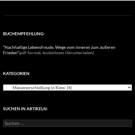
BUCHEMPFEHLUNG:
“Nachhaltige Lebensfreude, Wege vom inneren zum äußeren
Frieden”
(pdf-format, kostenloses Herunterladen)
KATEGORIEN
K
a
t
e
g
SUCHEN IN ARTIKELN:
o
r
S
i
u
e
c