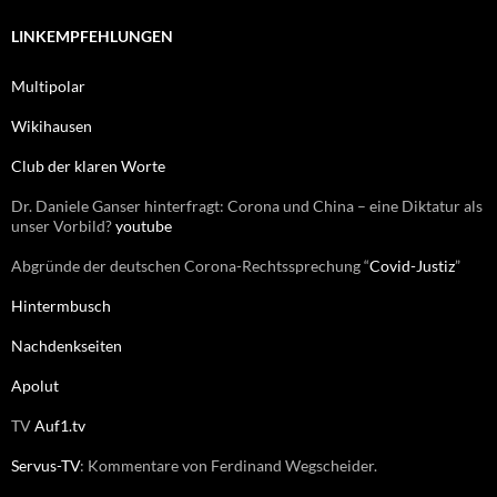
n
h
e
LINKEMPFEHLUNGEN
n
n
Multipolar
a
c
Wikihausen
h
:
Club der klaren Worte
Dr. Daniele Ganser hinterfragt: Corona und China – eine Diktatur als
unser Vorbild?
youtube
Abgründe der deutschen Corona-Rechtssprechung “
Covid-Justiz
”
Hintermbusch
Nachdenkseiten
Apolut
TV
Auf1.tv
Servus-TV
: Kommentare von Ferdinand Wegscheider.