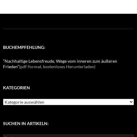
BUCHEMPFEHLUNG:
“Nachhaltige Lebensfreude, Wege vom inneren zum äußeren
Frieden”
(pdf-format, kostenloses Herunterladen)
KATEGORIEN
K
a
t
e
g
SUCHEN IN ARTIKELN:
o
r