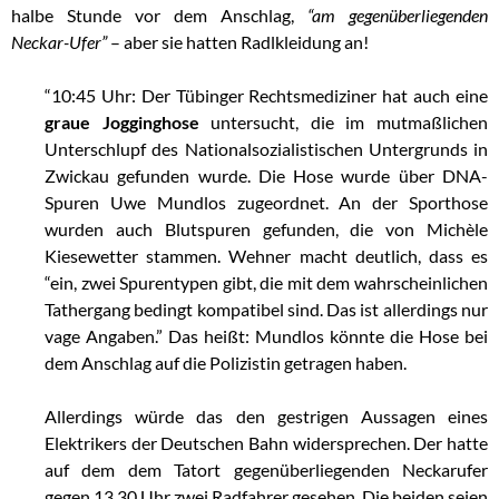
halbe Stunde vor dem Anschlag,
“am gegenüberliegenden
Neckar-Ufer”
– aber sie hatten Radlkleidung an!
“10:45 Uhr: Der Tübinger Rechtsmediziner hat auch eine
graue Jogginghose
untersucht, die im mutmaßlichen
Unterschlupf des Nationalsozialistischen Untergrunds in
Zwickau gefunden wurde. Die Hose wurde über DNA-
Spuren Uwe Mundlos zugeordnet. An der Sporthose
wurden auch Blutspuren gefunden, die von Michèle
Kiesewetter stammen. Wehner macht deutlich, dass es
“ein, zwei Spurentypen gibt, die mit dem wahrscheinlichen
Tathergang bedingt kompatibel sind. Das ist allerdings nur
vage Angaben.” Das heißt: Mundlos könnte die Hose bei
dem Anschlag auf die Polizistin getragen haben.
Allerdings würde das den gestrigen Aussagen eines
Elektrikers der Deutschen Bahn widersprechen. Der hatte
auf dem dem Tatort gegenüberliegenden Neckarufer
gegen 13.30 Uhr zwei Radfahrer gesehen. Die beiden seien