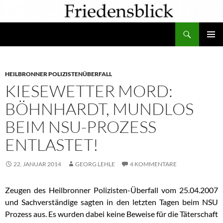
Zum
Inhalt
Suchen
springen
PRIMÄR
MENÜ
HEILBRONNER POLIZISTENÜBERFALL
KIESEWETTER MORD:
BÖHNHARDT, MUNDLOS
BEIM NSU-PROZESS
ENTLASTET!
22. JANUAR 2014
GEORG LEHLE
4 KOMMENTARE
Zeugen des Heilbronner Polizisten-Überfall vom 25.04.2007
und Sachverständige
sagten in den letzten Tagen beim NSU
Prozess aus. Es wurden dabei keine Beweise für die Täterschaft