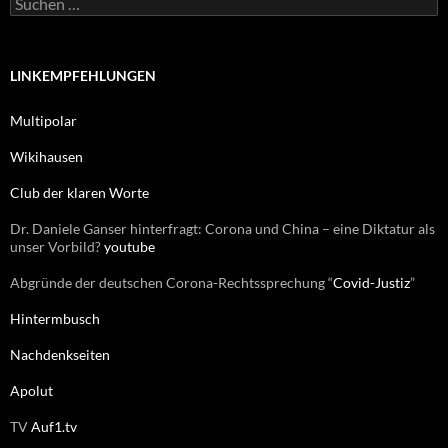
S
i
u
e
c
n
h
e
LINKEMPFEHLUNGEN
n
n
Multipolar
a
c
Wikihausen
h
:
Club der klaren Worte
Dr. Daniele Ganser hinterfragt: Corona und China – eine Diktatur als
unser Vorbild?
youtube
Abgründe der deutschen Corona-Rechtssprechung “
Covid-Justiz
”
Hintermbusch
Nachdenkseiten
Apolut
TV
Auf1.tv