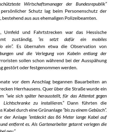
eschützteste Wirtschaftsmanager der Bundesrepublik”
n persönlicher Schutz lag beim Personenschutz der
 bestehend aus aus ehemaligen Polizeibeamten.
la, Umfeld und Fahrtstrecken war das Hessische
alamt zuständig,
“es setzt dafür ein mobiles
o ein”.
Es übernahm etwa die Observation von
rabungen und die Verlegung von Kabeln entlang der
rroristen sollen schon während bei der Ausspähung
ng gestört oder festgenommen werden.
nate vor dem Anschlag begannen Bauarbeiten an
trecken Herrhausens. Quer über die Straße wurde ein
 um
“wie sich später herausstellt, für das Attentat gegen
 Lichtschranke zu installieren.”
Dann führten die
as Kabel durch eine Grünanlage
“bis zu einem Gebüsch”.
r der Anlage
“entdeckt das 86 Meter lange Kabel auf
nd entfernt es. Als Gartenarbeiter getarnt verlegen die
bel neu.”