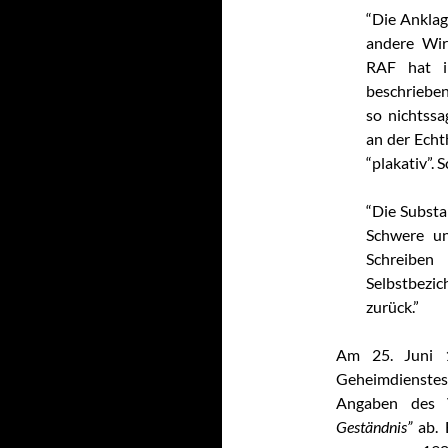
“Die Anklage
andere Wir
RAF hat i
beschrieben
so nichtssa
an der Echt
“plakativ”. 
“Die Substa
Schwere un
Schreiben
Selbstbez
zurück.”
Am 25. Juni 1
Geheimdienstes
Angaben des V
Geständnis”
ab. 