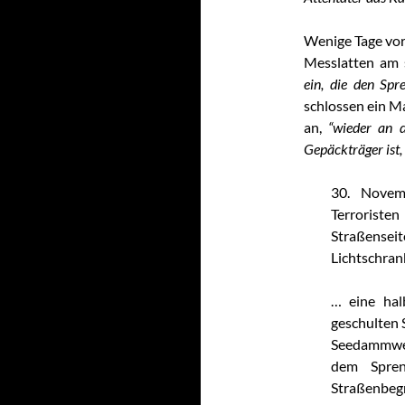
Wenige Tage vor
Messlatten am 
ein, die den Spre
schlossen ein M
an,
“wieder an d
Gepäckträger ist, 
30. Novem
Terroristen
Straßen
Lichtschran
… eine hal
geschulten 
Seedammweg,
dem Spren
Straßenbeg