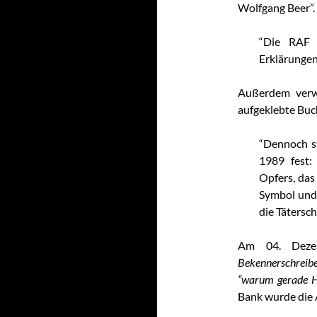
Wolfgang Beer”. 
“Die RAF h
Erklärungen
Außerdem verw
aufgeklebte Buc
“Dennoch s
1989 fest:
Opfers, das
Symbol und
die Tätersch
Am 04. Deze
Bekennerschreib
“warum gerade He
Bank wurde die 