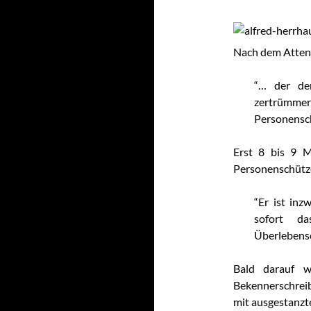
Nach dem Attent
“… der de
zertrümmer
Personensc
Erst 8 bis 9 
Personenschütz
“Er ist inz
sofort d
Überlebensc
Bald darauf 
Bekennerschrei
mit ausgestanzt