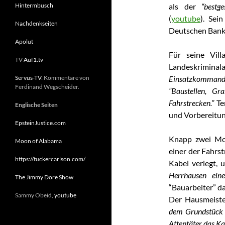
Hintermbusch
als der
“bestg
(
youtube
). Sei
Nachdenkseiten
Deutschen Bank,
Apolut
Für seine Vil
TV
Auf1.tv
Landeskrimin
Servus-TV
: Kommentare von
Einsatzkommand
Ferdinand Wegscheider.
“Baustellen, G
Fahrstrecken.”
Te
Englische Seiten
und Vorbereitu
EpsteinJustice.com
Knapp zwei Mo
Moon of Alabama
einer der Fahrs
https://tuckercarlson.com/
Kabel verlegt,
Herrhausen eine
The Jimmy Dore Show
“Bauarbeiter” d
Sammy Obeid,
youtube
Der Hausmeiste
dem Grundstück u
Attentäter das Ka