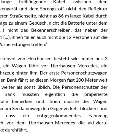
ange freihängende Kabel zwischen dem
kengerät und dem Sprengstoff, nicht den Reflektor
eren Straßenseite, nicht das 86 m lange Kabel durch
age zu einem Gebüsch, nicht die Batterie unter dem
…) nicht das Bekennerschreiben, das neben der
gt (…), ihnen fallen auch nicht die 12 Personen auf, die
Vorbereitungen treffen.”
konvoi von Herrhausen besteht wie immer aus 3
, ein Wagen fährt vor Herrhausen Mercedes, ein
ahrzeug hinter ihm. Der erste Personenschutzwagen
en Bank fährt an diesen Morgen fast 200 Meter weit
l weiter als sonst üblich. Die Personenschützer der
 Bank müssten eigentlich die präperierte
fffalle bemerken und ihnen müsste der Wagen
 der am Seedammweg den Gegenverkehr blockiert und
rt, dass ein entgegenkommendes Fahrzeug
ich vor dem Herrhausen-Mercedes die aktivierte
ke durchfährt.