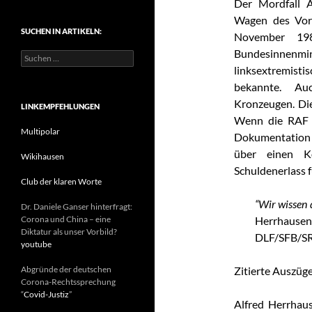
Der Mordfall A
t
Wagen des Vor
e
SUCHEN IN ARTIKELN:
g
November 198
o
Bundesinnen
S
r
u
linksextremist
i
c
e
bekannte. Au
h
n
Kronzeugen. Die
e
LINKEMPFEHLUNGEN
n
Wenn die RAF 
n
Multipolar
Dokumentation “
a
über einen K
c
Wikihausen
h
Schuldenerlass f
:
Club der klaren Worte
“Wir wissen 
Dr. Daniele Ganser hinterfragt:
Corona und China – eine
Herrhaus
Diktatur als unser Vorbild?
DLF/SFB/SR
youtube
Abgründe der deutschen
Zitierte Auszüge
Corona-Rechtssprechung
“
Covid-Justiz
”
Alfred Herrhau