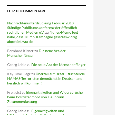
LETZTE KOMMENTARE
Nachrichtenunterdrückung Februar 2018 –
Ständige Publikumskonferenz der öffentlich-
rechtlichen Medien e.V.
zu
Nunes-Memo legt
nahe, dass Trump-Kampagne gesetzeswidrig
abgehört wurde
Bernhard Kirner
zu
Die neue Ära der
Menschenfänger
Georg Lehle
zu
Die neue Ära der Menschenfänger
Kay-Uwe Hegr
zu
Überfall auf Israel – flüchtende
HAMAS-Terroristen demnächst in Deutschland
herzlich willkommen?
Freigeist
zu
Eigenartigkeiten und Widersprüche
beim Polizistenmord von Heilbronn –
Zusammenfassung
Georg Lehle
zu
Eigenartigkeiten und