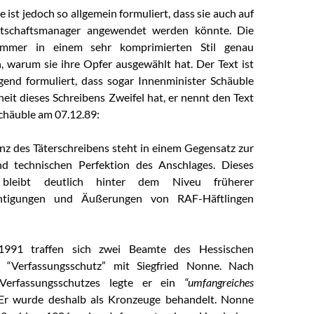
 ist jedoch so allgemein formuliert, dass sie auch auf
tschaftsmanager angewendet werden könnte. Die
mmer in einem sehr komprimierten Stil genau
, warum sie ihre Opfer ausgewählt hat. Der Text ist
gend formuliert, dass sogar Innenminister Schäuble
heit dieses Schreibens Zweifel hat, er nennt den Text
Schäuble am 07.12.89:
nz des Täterschreibens steht in einem Gegensatz zur
d technischen Perfektion des Anschlages. Dieses
 bleibt deutlich hinter dem Niveu früherer
ichtigungen und Äußerungen von RAF-Häftlingen
991 traffen sich zwei Beamte des Hessischen
 “Verfassungsschutz” mit Siegfried Nonne. Nach
erfassungsschutzes legte er ein
“umfangreiches
Er wurde deshalb als Kronzeuge behandelt. Nonne