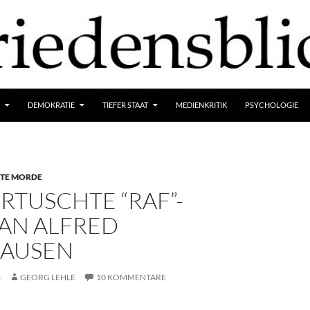
DEMOKRATIE
TIEFER STAAT
MEDIENKRITIK
PSYCHOLOGIE
RTE MORDE
RTUSCHTE “RAF”-
AN ALFRED
AUSEN
4
GEORG LEHLE
10 KOMMENTARE