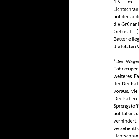
1,5 m l
Lichtschran
auf der and
die Grünanl
Gebüsch. (
Batterie lie
die letzten 
“Der Wagen
Fahrzeugen
weiteres F
der Deutsch
voraus, vie
Deutschen
Sprengsto
aufffallen,
verhinde
versehentl
Lichtschran