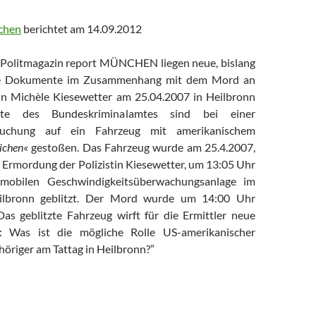
chen
berichtet am 14.09.2012
olitmagazin report MÜNCHEN liegen neue, bislang
e Dokumente im Zusammenhang mit dem Mord an
tin Michèle Kiesewetter am 25.04.2007 in Heilbronn
te des Bundeskriminalamtes sind bei einer
suchung auf ein Fahrzeug mit amerikanischem
ichen
« gestoßen. Das Fahrzeug wurde am 25.4.2007,
 Ermordung der Polizistin Kiesewetter, um 13:05 Uhr
mobilen Geschwindigkeitsüberwachungsanlage im
ilbronn geblitzt. Der Mord wurde um 14:00 Uhr
as geblitzte Fahrzeug wirft für die Ermittler neue
: Was ist die mögliche Rolle US-amerikanischer
höriger am Tattag in Heilbronn?”