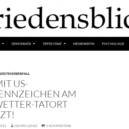
DEMOKRATIE
TIEFER STAAT
MEDIENKRITIK
PSYCHOLOGIE
IZISTENÜBERFALL
IT US-
ENNZEICHEN AM
WETTER-TATORT
ZT!
2012
GEORG LEHLE
1 KOMMENTAR