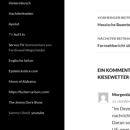
Hintermbusch
Nachdenkseiten
VORHERIGER BEIT
Beitragsn
Apolut
Hessische Beamte
TV
Auf1.tv
NÄCHSTER BEITRA
Servus-TV
: Kommentare von
Fernsehbericht ü
Ferdinand Wegscheider.
Englische Seiten
EIN KOMMENT
EpsteinJustice.com
KIESEWETTER-
Moon of Alabama
https://tuckercarlson.com/
Morgenlä
11. NOVEM
The Jimmy Dore Show
“Im Deze
Sammy Obeid,
youtube
nachrich
Daran so
US-ameri