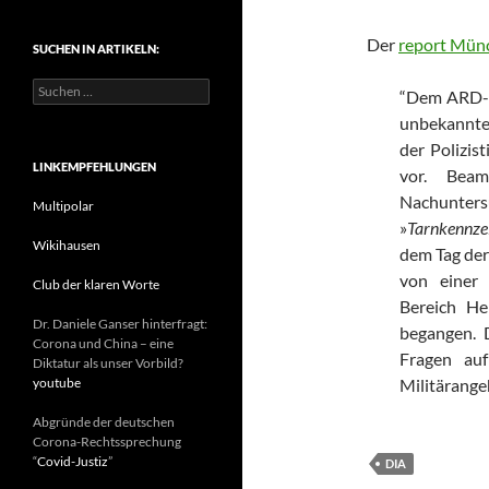
t
e
Der
report Mün
SUCHEN IN ARTIKELN:
g
o
S
r
“Dem ARD-P
u
i
unbekannt
c
e
h
der Polizis
n
e
LINKEMPFEHLUNGEN
vor. Beam
n
Nachunter
n
Multipolar
a
»
Tarnkennze
c
Wikihausen
dem Tag der
h
von einer 
:
Club der klaren Worte
Bereich He
Dr. Daniele Ganser hinterfragt:
begangen. D
Corona und China – eine
Fragen auf
Diktatur als unser Vorbild?
youtube
Militärange
Abgründe der deutschen
Corona-Rechtssprechung
“
Covid-Justiz
”
DIA