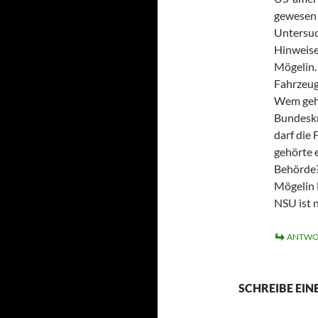
gewesen 
Untersuc
Hinweise 
Mögelin.
Fahrzeug
Wem gehö
Bundeskr
darf die 
gehörte 
Behörde?
Mögelin l
NSU ist 
ANTWO
SCHREIBE EI