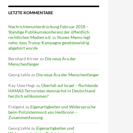
LETZTE KOMMENTARE
Nachrichtenunterdrückung Februar 2018 –
Ständige Publikumskonferenz der öffentlich-
rechtlichen Medien e.V.
zu
Nunes-Memo legt
nahe, dass Trump-Kampagne gesetzeswidrig
abgehört wurde
Bernhard Kirner
zu
Die neue Ära der
Menschenfänger
Georg Lehle
zu
Die neue Ära der Menschenfänger
Kay-Uwe Hegr
zu
Überfall auf Israel – flüchtende
HAMAS-Terroristen demnächst in Deutschland
herzlich willkommen?
Freigeist
zu
Eigenartigkeiten und Widersprüche
beim Polizistenmord von Heilbronn –
Zusammenfassung
Georg Lehle
zu
Eigenartigkeiten und