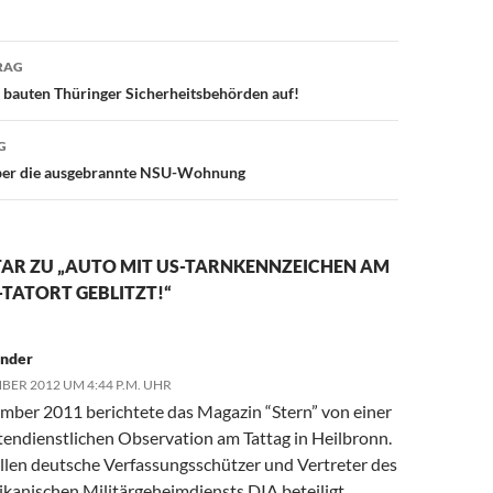
RAG
avigation
 bauten Thüringer Sicherheitsbehörden auf!
G
ber die ausgebrannte NSU-Wohnung
AR ZU „AUTO MIT US-TARNKENNZEICHEN AM
TATORT GEBLITZT!“
nder
BER 2012 UM 4:44 P.M. UHR
mber 2011 berichtete das Magazin “Stern” von einer
tendienstlichen Observation am Tattag in Heilbronn.
llen deutsche Verfassungsschützer und Vertreter des
kanischen Militärgeheimdiensts DIA beteiligt