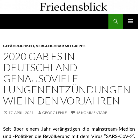
Zum
Inhalt
Suchen
springen
PRIMÄR
MENÜ
GEFÄHRLICHKEIT, VERGLEICHBAR MIT GRIPPE
2020 GAB ES IN
DEUTSCHLAND
GENAUSOVIELE
LUNGENENTZÜNDUNGEN
WIE IN DEN VORJAHREN
17. APRIL 2021
GEORG LEHLE
18 KOMMENTARE
Seit über einem Jahr verängstigen die mainstream-Medien
und -Politiker die Bevölkerung mit dem Virus “SARS-CoV-2”.