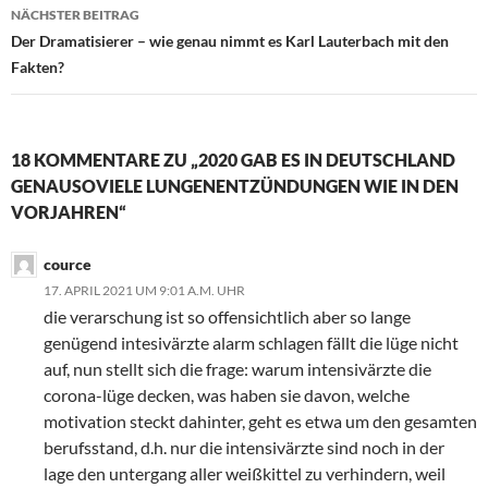
NÄCHSTER BEITRAG
Der Dramatisierer – wie genau nimmt es Karl Lauterbach mit den
Fakten?
18 KOMMENTARE ZU „2020 GAB ES IN DEUTSCHLAND
GENAUSOVIELE LUNGENENTZÜNDUNGEN WIE IN DEN
VORJAHREN“
cource
17. APRIL 2021 UM 9:01 A.M. UHR
die verarschung ist so offensichtlich aber so lange
genügend intesivärzte alarm schlagen fällt die lüge nicht
auf, nun stellt sich die frage: warum intensivärzte die
corona-lüge decken, was haben sie davon, welche
motivation steckt dahinter, geht es etwa um den gesamten
berufsstand, d.h. nur die intensivärzte sind noch in der
lage den untergang aller weißkittel zu verhindern, weil