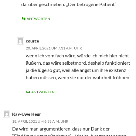
darüber geschrieben: „Der betrogene Patient“
ANTWORTEN
cource
20. APRIL 2021 UM 7:31 A.M. UHR
wenn ich vom fach wäre, würde ich mich hier nicht
äußern, das wäre selbstmord, deshalb funktioniert
ja die lüge so gut, weil alle angst um ihre existenz
haben müssen, wenn sie nur der wahrheit fröhnen
ANTWORTEN
Kay-Uwe Hegr
18. APRIL 2021 UM 6:38 A.M. UHR
Da wird man argumentieren, dass nur Dank der
“Eindämmungsmaßnahmen” , Maske, Ausgangssperren,