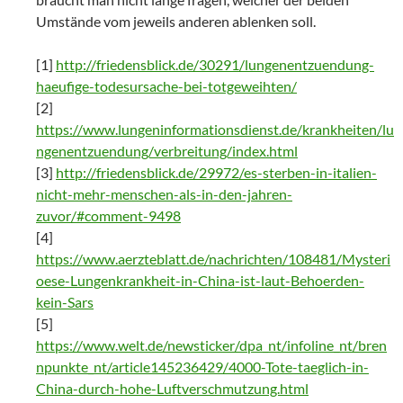
Umstände vom jeweils anderen ablenken soll.
[1]
http://friedensblick.de/30291/lungenentzuendung-
haeufige-todesursache-bei-totgeweihten/
[2]
https://www.lungeninformationsdienst.de/krankheiten/lu
ngenentzuendung/verbreitung/index.html
[3]
http://friedensblick.de/29972/es-sterben-in-italien-
nicht-mehr-menschen-als-in-den-jahren-
zuvor/#comment-9498
[4]
https://www.aerzteblatt.de/nachrichten/108481/Mysteri
oese-Lungenkrankheit-in-China-ist-laut-Behoerden-
kein-Sars
[5]
https://www.welt.de/newsticker/dpa_nt/infoline_nt/bren
npunkte_nt/article145236429/4000-Tote-taeglich-in-
China-durch-hohe-Luftverschmutzung.html