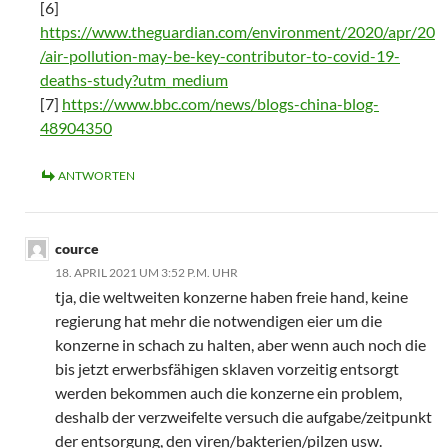
[6]
https://www.theguardian.com/environment/2020/apr/20
/air-pollution-may-be-key-contributor-to-covid-19-
deaths-study?utm_medium
[7]
https://www.bbc.com/news/blogs-china-blog-
48904350
ANTWORTEN
cource
18. APRIL 2021 UM 3:52 P.M. UHR
tja, die weltweiten konzerne haben freie hand, keine
regierung hat mehr die notwendigen eier um die
konzerne in schach zu halten, aber wenn auch noch die
bis jetzt erwerbsfähigen sklaven vorzeitig entsorgt
werden bekommen auch die konzerne ein problem,
deshalb der verzweifelte versuch die aufgabe/zeitpunkt
der entsorgung, den viren/bakterien/pilzen usw.