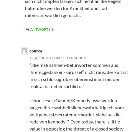
sich nicht impfen lassen, sich nicht an die Regeln
halten. Sie werden für Krankheit und Tod
mitverantwortlich gemacht.
ANTWORTEN
cource
18. APRIL 2021 UM 11:08 A.M. UHR
“..die maßnahmen-befürworter kommen aus
ihrem „gedanken-karussel“ nicht raus. der kult ist
in sich schlüssig, ob er übereinstimmt mit der
realität ist nebensächlich. ..”
schon Jesus/Gandhi/Kennedy usw. wurden
wegen ihrer wahheitsliebe/wahrhaftigkeit vom
volk gehasst/verraten/ermordet, siehe ua. die
rede von kennedy: “..Even today, there is little
value in opposing the threat of a closed society