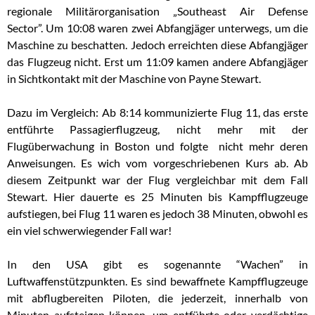
regionale Militärorganisation „Southeast Air Defense
Sector”. Um 10:08 waren zwei Abfangjäger unterwegs, um die
Maschine zu beschatten. Jedoch erreichten diese Abfangjäger
das Flugzeug nicht. Erst um 11:09 kamen andere Abfangjäger
in Sichtkontakt mit der Maschine von Payne Stewart.
Dazu im Vergleich: A
b 8:14 kommunizierte
Flug 11, das erste
entführte Passagierflugzeug, nicht mehr mit
der
Flugüberwachung in Boston
und folgte nicht mehr deren
Anweisungen. Es wich vom vorgeschriebenen Kurs ab. Ab
diesem Zeitpunkt war der Flug vergleichbar mit dem Fall
Stewart. Hier dauerte es 25 Minuten bis Kampfflugzeuge
aufstiegen, bei Flug 11 waren es jedoch 38 Minuten, obwohl es
ein viel schwerwiegender Fall war!
In den USA gibt es sogenannte “Wachen” in
Luftwaffenstützpunkten. Es sind bewaffnete Kampfflugzeuge
mit abflugbereiten Piloten, die jederzeit, innerhalb von
Minuten aufsteigen können, um entführte oder verdächtige