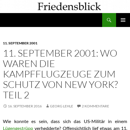
Zum
Inhalt
Suchen
springen
PRIMÄR
MENÜ
11. SEPTEMBER 2001
11. SEPTEMBER 2001: WO
WAREN DIE
KAMPFFLUGZEUGE ZUM
SCHUTZ VON NEW YORK?
TEIL 2
16. SEPTEMBER 2016
GEORG LEHLE
2 KOMMENTARE
Wie konnte es sein, dass sich das US-Militär in einem
Lügengestrüpp
verhedderte? Offensichtlich lief etwas am 11.