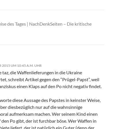
ise des Tages | NachDenkSeiten – Die kritische
R 2015 UM 10:45 A.M. UHR
 taz, die Waffenlieferungen in die Ukraine
et, schreibt Artikel gegen den “Prügel-Papst”, weil
nziskus einen Klaps auf den Po nicht negativ findet.
rworte diese Aussage des Papstes in keinster Weise,
ber diesbezüglich nur auf die wahnsinnige
ral aufmerksam machen. Wer seinem Kind einen
 den Po gibt, der ist furchbar böse. Wer Waffen in
iete liefert, der ist natürlich ein Guter (denn der