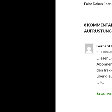
Faire Dokus über
8 KOMMENTAR
AUFRÜSTUNG V
Gerhard 
6. FEBRUAR
Dieser D
Abonnent
den Irak-
über die 
G.K.
ANTWO