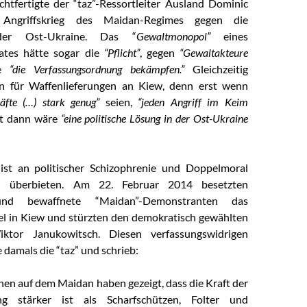
chtfertigte
der “taz”-Ressortleiter Ausland Dominic
Angriffskrieg des Maidan-Regimes gegen die
 der Ost-Ukraine. Das “
Gewaltmonopol”
eines
ates hätte sogar die
“Pflicht”
, gegen
“Gewaltakteure
ie
“die Verfassungsordnung bekämpfen.”
Gleichzeitig
en für Waffenlieferungen an Kiew, denn erst wenn
räfte (…) stark genug”
seien,
“jeden Angriff im Keim
st dann wäre
“eine politische Lösung in der Ost-Ukraine
ist an politischer Schizophrenie und Doppelmoral
u überbieten. Am 22. Februar 2014 besetzten
d bewaffnete “Maidan”-Demonstranten das
el in Kiew und stürzten den demokratisch gewählten
iktor Janukowitsch. Diesen verfassungswidrigen
damals die “taz” und schrieb:
en auf dem Maidan haben gezeigt, dass die Kraft der
ng stärker ist als Scharfschützen, Folter und