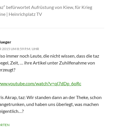
az” befürwortet Aufrüstung von Kiew, für Krieg
ne | Heinrichplatz TV
lueger
 2015 UM 8:59 P.M. UHR
lso immer noch Leute, die nicht wissen, dass die taz
egel, Zeit, … ihre Artikel unter Zuhilfenahme von
erzeugt?
/www.youtube.com/watch?v=ql7dDp_6oRc
ris Akrap, taz: Wir standen dann an der Theke, schon
 angetrunken, und haben uns überlegt, was machen
 eigentlich…?
RTEN