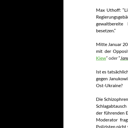
Max Uthoff: “Li
Regierungsgebäu
gewaltbereite 
besetzen.”
Mitte Januar 20
mit der Opposit
Kiew
” oder
“
Jan
Ist es tatsächlich
gegen Janukowits
Ost-Ukraine?
Die Schizophreni
Schlagabtausch
der führenden 
Moderator frag
Polizisten nicht