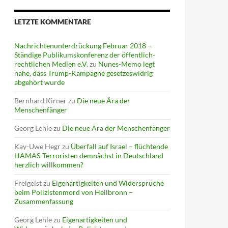
LETZTE KOMMENTARE
Nachrichtenunterdrückung Februar 2018 –
Ständige Publikumskonferenz der öffentlich-
rechtlichen Medien e.V.
zu
Nunes-Memo legt
nahe, dass Trump-Kampagne gesetzeswidrig
abgehört wurde
Bernhard Kirner
zu
Die neue Ära der
Menschenfänger
Georg Lehle
zu
Die neue Ära der Menschenfänger
Kay-Uwe Hegr
zu
Überfall auf Israel – flüchtende
HAMAS-Terroristen demnächst in Deutschland
herzlich willkommen?
Freigeist
zu
Eigenartigkeiten und Widersprüche
beim Polizistenmord von Heilbronn –
Zusammenfassung
Georg Lehle
zu
Eigenartigkeiten und