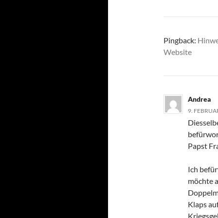
Pingback:
Hinwe
Website
Andrea
9. FEBRUA
Diesselbe
befürwort
Papst Fra
Ich befü
möchte a
Doppelmo
Klaps auf
Kriegsgeb