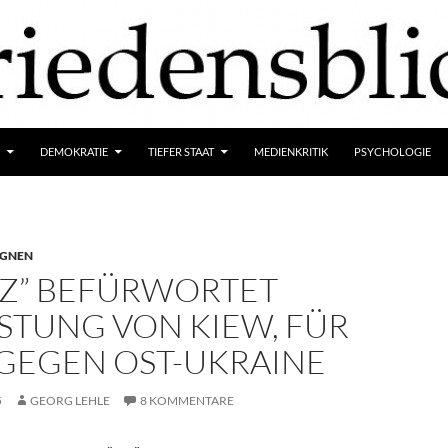
DEMOKRATIE
TIEFER STAAT
MEDIENKRITIK
PSYCHOLOGIE
GNEN
AZ” BEFÜRWORTET
STUNG VON KIEW, FÜR
 GEGEN OST-UKRAINE
5
GEORG LEHLE
8 KOMMENTARE