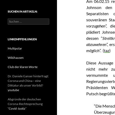
Am 06.02.15
re
t
Johnson den 
e
SUCHEN IN ARTIKELN:
g
Separatisten
o
souveränen Sta
S
r
u
vorzugehen”,
d
i
c
e
plädiert Johns
h
n
dessen “
Streitk
e
LINKEMPFEHLUNGEN
n
abzuwehren”,
er
n
Multipolar
möglich”.
(
taz
)
a
c
Wikihausen
h
Diese Aussage 
:
Club der klaren Worte
nicht mehr z
vermummte un
Dr. Daniele Ganser hinterfragt:
Corona und China – eine
Regierungsviert
Diktatur als unser Vorbild?
Präsidenten W
youtube
Putsch begrüßte 
Abgründe der deutschen
Corona-Rechtssprechung
“Die Mensch
“
Covid-Justiz
”
Überzeugu