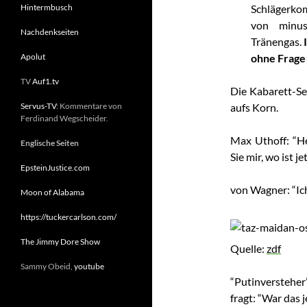
Hintermbusch
Schlägerko
von minus
Nachdenkseiten
Tränengas.
Apolut
ohne Frage
TV
Auf1.tv
Die Kabarett-S
Servus-TV
: Kommentare von
aufs Korn.
Ferdinand Wegscheider.
Max Uthoff: “He
Englische Seiten
Sie mir, wo ist j
EpsteinJustice.com
von Wagner: “Ich
Moon of Alabama
https://tuckercarlson.com/
The Jimmy Dore Show
Quelle:
zdf
Sammy Obeid,
youtube
“Putinverste
fragt: “War das j