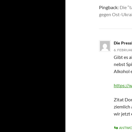
Pingback:
Die “t
gegen Ost-Ukrai
Die Press
6. FEBRUAR
Gibt es a
nebst Spi
Alkohol 
https:/
Zitat Do
ziemlich
wir jetzt
ANTWO