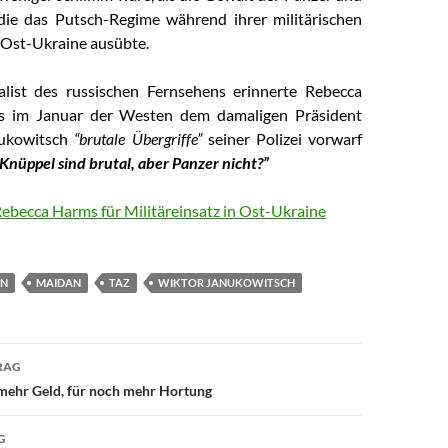
 die das
Putsch-Regime
während ihrer militärischen
r Ost-Ukraine ausübte.
alist des russischen Fernsehens erinnerte Rebecca
s im Januar der Westen dem damaligen Präsident
nukowitsch
“brutale Übergriffe”
seiner Polizei vorwarf
Knüppel sind brutal, aber Panzer nicht?”
becca Harms für Militäreinsatz in Ost-Ukraine
ON
MAIDAN
TAZ
WIKTOR JANUKOWITSCH
RAG
avigation
mehr Geld, für noch mehr Hortung
G