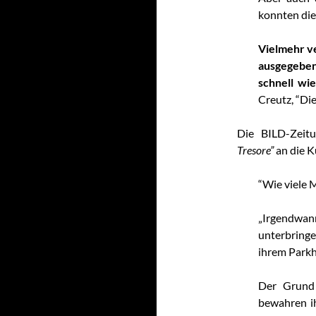
konnten die
Vielmehr ve
ausgegebe
schnell wi
Creutz, “Di
Die BILD-Zeit
Tresore”
an die K
“Wie viele 
„Irgendwann
unterbringen
ihrem Parkh
Der Grund 
bewahren ih