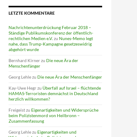
LETZTE KOMMENTARE
Nachrichtenunterdrückung Februar 2018 –
Ständige Publikumskonferenz der öffentlich-
rechtlichen Medien e.V.
zu
Nunes-Memo legt
nahe, dass Trump-Kampagne gesetzeswidrig
abgehört wurde
Bernhard Kirner
zu
Die neue Ära der
Menschenfänger
Georg Lehle
zu
Die neue Ära der Menschenfänger
Kay-Uwe Hegr
zu
Überfall auf Israel – flüchtende
HAMAS-Terroristen demnächst in Deutschland
herzlich willkommen?
Freigeist
zu
Eigenartigkeiten und Widersprüche
beim Polizistenmord von Heilbronn –
Zusammenfassung
Georg Lehle
zu
Eigenartigkeiten und