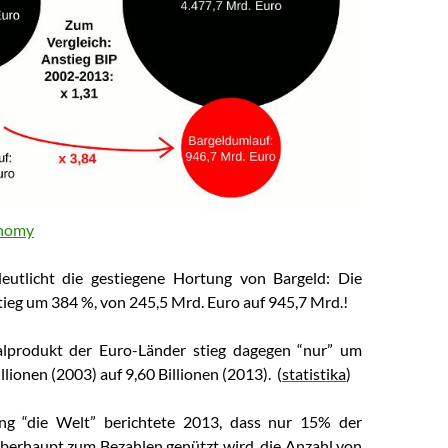
onomy
deutlicht die gestiegene Hortung von Bargeld: Die
tieg
um 384 %,
von 245,5 Mrd. Euro auf 945,7 Mrd.!
alprodukt der Euro-Länder stieg dagegen “nur” um
llionen (2003) auf 9,60 Billionen (2013). (
statistika
)
ng “die Welt” berichtete 2013, dass nur 15% der
erhaupt zum Bezahlen genützt wird, die Anzahl von