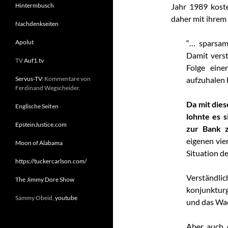
Hintermbusch
Jahr 1989 koste
daher mit ihrem
Nachdenkseiten
Apolut
“… sparsam
Damit verst
TV
Auf1.tv
Folge eine
Servus-TV
: Kommentare von
aufzuhalen 
Ferdinand Wegscheider.
Da mit dies
Englische Seiten
lohnte es 
EpsteinJustice.com
zur Bank z
eigenen vie
Moon of Alabama
Situation d
https://tuckercarlson.com/
Verständlic
The Jimmy Dore Show
konjunktur
Sammy Obeid,
youtube
und das Wac
Aber auch 