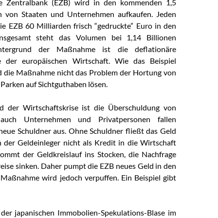
he Zentralbank (EZB) wird in den kommenden 1,5
n von Staaten und Unternehmen aufkaufen. Jeden
ie EZB
60 Milliarden frisch “gedruckte” Euro in den
 Insgesamt steht das Volumen bei 1,14 Billionen
ntergrund der Maßnahme ist die deflationäre
se der europäischen Wirtschaft. Wie das Beispiel
rd die Maßnahme nicht das Problem der Hortung von
 Parken auf Sichtguthaben lösen.
d der Wirtschaftskrise ist die Überschuldung von
auch Unternehmen und Privatpersonen fallen
eue Schuldner aus. Ohne Schuldner fließt das Geld
der Geldeinleger nicht als Kredit in die Wirtschaft
ommt der Geldkreislauf ins Stocken, die Nachfrage
Preise sinken. Daher pumpt die EZB neues Geld in den
 Maßnahme wird jedoch verpuffen. Ein Beispiel gibt
 der japanischen Immobolien-Spekulations-Blase im