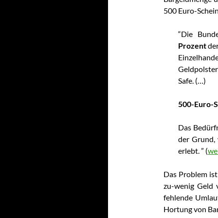
500 Euro-Schein
“Die Bunde
Prozent
der
Einzelhand
Geldpolste
Safe. (…)
500-Euro-S
Das Bedürfn
der Grund,
erlebt.
” (
we
Das Problem ist
zu-wenig Geld 
fehlende Umlauf
Hortung von Bar