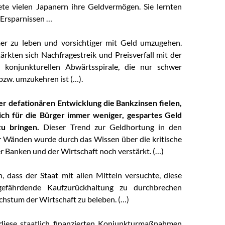
te vielen Japanern ihre Geldvermögen. Sie lernten
 Ersparnissen …
er zu leben und vorsichtiger mit Geld umzugehen.
ärkten sich Nachfragestreik und Preisverfall mit der
r konjunkturellen Abwärtsspirale, die nur schwer
bzw. umzukehren ist (…).
er defationären Entwicklung die Bankzinsen fielen,
sich für die Bürger immer weniger, gespartes Geld
u bringen.
Dieser Trend zur Geldhortung in den
r Wänden wurde durch das Wissen über die kritische
er Banken und der Wirtschaft noch verstärkt. (…)
h, dass der Staat mit allen Mitteln versuchte, diese
gefährdende Kaufzurückhaltung zu durchbrechen
hstum der Wirtschaft zu beleben. (…)
diese staatlich finanzierten Konjunkturmaßnahmen