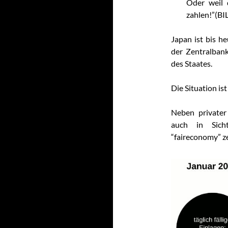
Oder weil 
zahlen!”(BI
Japan ist bis h
der Zentralban
des Staates.
Die Situation i
Neben private
auch in Sich
“faireconomy” ze