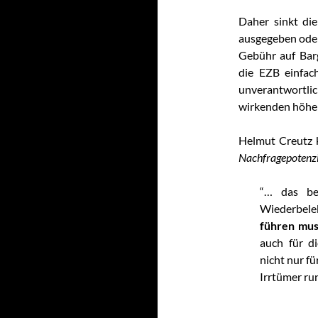
Daher sinkt di
ausgegeben oder
Gebühr auf Bar
die EZB einfac
unverantwortlich
wirkenden höhe
Helmut Creutz k
Nachfragepotenzi
“… das be
Wiederbel
führen mus
auch für d
nicht nur fü
Irrtümer ru