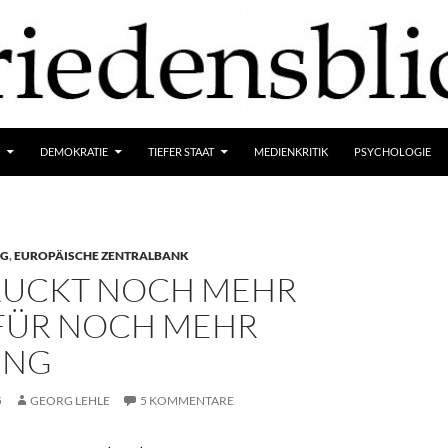
DEMOKRATIE
TIEFER STAAT
MEDIENKRITIK
PSYCHOLOGIE
NG
,
EUROPÄISCHE ZENTRALBANK
RUCKT NOCH MEHR
 FÜR NOCH MEHR
UNG
5
GEORG LEHLE
5 KOMMENTARE