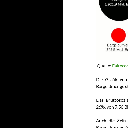
Quelle:
Fairec
Die Grafik ver
Bargeldmenge s
Das Bruttosozi
26%, von 7,56 Bi
Auch die Zeitu
Bargeldmenge üb