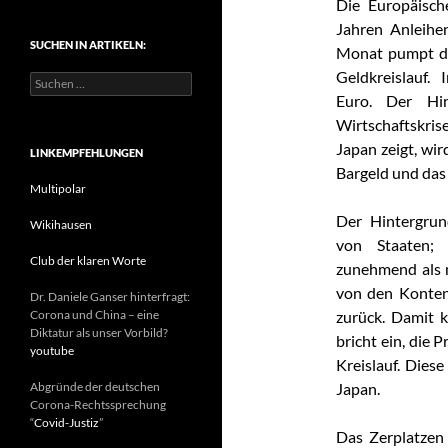
Die Europäisc
t
Jahren Anleihe
e
SUCHEN IN ARTIKELN:
g
Monat pumpt d
o
Geldkreislauf.
S
r
u
Euro. Der Hi
i
c
e
Wirtschaftskri
h
n
Japan zeigt, wi
e
LINKEMPFEHLUNGEN
n
Bargeld und das
n
Multipolar
a
Der Hintergrun
c
Wikihausen
h
von
Staaten; 
:
Club der klaren Worte
zunehmend als n
von den Konten 
Dr. Daniele Ganser hinterfragt:
Corona und China – eine
zurück. Damit k
Diktatur als unser Vorbild?
bricht ein, die 
youtube
Kreislauf.
Diese
Abgründe der deutschen
Japan.
Corona-Rechtssprechung
“
Covid-Justiz
”
Das Zerplatzen