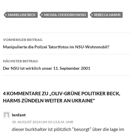
MARIELUISE BECK
MICHAIL CHODORKOWSKI
REBECCA HARMS
VORHERIGER BEITRAG
Beitragsnavigation
Manipulierte die Polizei Tatortfotos im NSU-Wohnmobil?
NÄCHSTER BEITRAG
Der NSU ist wirklich unser 11. September 2001
4 KOMMENTARE ZU „OLIV-GRÜNE POLITIKER BECK,
HARMS ZÜNDELN WEITER AN UKRAINE“
lenfant
30. AUGUST 2014 UM 10:13 A.M. UHR
dieser burkhalter ist plötzlich “besorgt” über die lage im