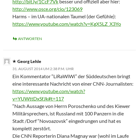
http://bit.ly/1CcF7Vk
besser und offiziell aber hier:
http://www.osce.org/cio/123069
Harms – im UA-nationalen Taumel (der Gefühle):
https://www.youtube.com/watch?v=KgX5LZ_X3Yo
ANTWORTEN
Georg Lehle
31. AUGUST 2014 UM 2:38 P.M. UHR
Ein Kommentator “LiRaWiWi” der Süddeutschen bringt
eine interessante Nachricht von einer CNN-Journalisten:
https://www.youtube.com/watch?
v=YUWttDxSfJk#t=117
“Nach Aussage von Herrn Poroschenko und des Kiewer
Militärsprechers, ist Russland mit 100 Panzern in die
Stadt /Dorf “Novoazovsk” eingedrungen und hat es
komplett zerstört.
Die CNN Reporterin Diana Magnay war (wohl im Laufe