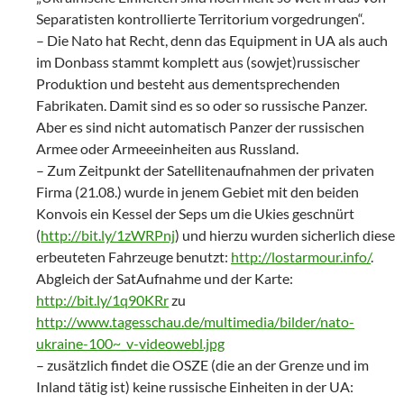
Separatisten kontrollierte Territorium vorgedrungen“.
– Die Nato hat Recht, denn das Equipment in UA als auch
im Donbass stammt komplett aus (sowjet)russischer
Produktion und besteht aus dementsprechenden
Fabrikaten. Damit sind es so oder so russische Panzer.
Aber es sind nicht automatisch Panzer der russischen
Armee oder Armeeeinheiten aus Russland.
– Zum Zeitpunkt der Satellitenaufnahmen der privaten
Firma (21.08.) wurde in jenem Gebiet mit den beiden
Konvois ein Kessel der Seps um die Ukies geschnürt
(
http://bit.ly/1zWRPnj
) und hierzu wurden sicherlich diese
erbeuteten Fahrzeuge benutzt:
http://lostarmour.info/
.
Abgleich der SatAufnahme und der Karte:
http://bit.ly/1q90KRr
zu
http://www.tagesschau.de/multimedia/bilder/nato-
ukraine-100~_v-videowebl.jpg
– zusätzlich findet die OSZE (die an der Grenze und im
Inland tätig ist) keine russische Einheiten in der UA: