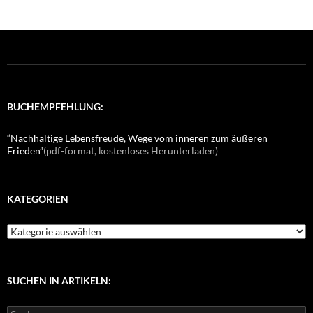
BUCHEMPFEHLUNG:
“Nachhaltige Lebensfreude, Wege vom inneren zum äußeren
Frieden”
(pdf-format, kostenloses Herunterladen)
KATEGORIEN
K
a
t
e
g
SUCHEN IN ARTIKELN:
o
r
S