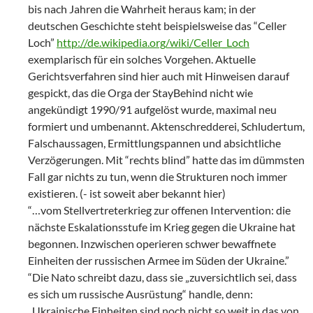
bis nach Jahren die Wahrheit heraus kam; in der
deutschen Geschichte steht beispielsweise das “Celler
Loch”
http://de.wikipedia.org/wiki/Celler_Loch
exemplarisch für ein solches Vorgehen. Aktuelle
Gerichtsverfahren sind hier auch mit Hinweisen darauf
gespickt, das die Orga der StayBehind nicht wie
angekündigt 1990/91 aufgelöst wurde, maximal neu
formiert und umbenannt. Aktenschredderei, Schludertum,
Falschaussagen, Ermittlungspannen und absichtliche
Verzögerungen. Mit “rechts blind” hatte das im dümmsten
Fall gar nichts zu tun, wenn die Strukturen noch immer
existieren. (- ist soweit aber bekannt hier)
“…vom Stellvertreterkrieg zur offenen Intervention: die
nächste Eskalationsstufe im Krieg gegen die Ukraine hat
begonnen. Inzwischen operieren schwer bewaffnete
Einheiten der russischen Armee im Süden der Ukraine.”
“Die Nato schreibt dazu, dass sie „zuversichtlich sei, dass
es sich um russische Ausrüstung“ handle, denn:
„Ukrainische Einheiten sind noch nicht so weit in das von