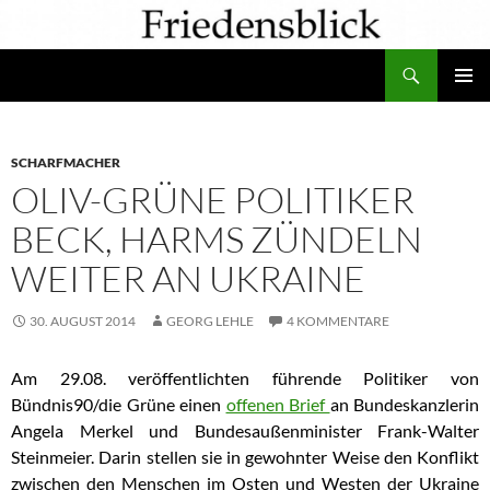
Zum
Inhalt
Suchen
springen
PRIMÄR
MENÜ
SCHARFMACHER
OLIV-GRÜNE POLITIKER
BECK, HARMS ZÜNDELN
WEITER AN UKRAINE
30. AUGUST 2014
GEORG LEHLE
4 KOMMENTARE
Am 29.08. veröffentlichten führende Politiker von
Bündnis90/die Grüne einen
offenen Brief
an Bundeskanzlerin
Angela Merkel und Bundesaußenminister Frank-Walter
Steinmeier. Darin stellen sie in gewohnter Weise den Konflikt
zwischen den Menschen im Osten und Westen der Ukraine