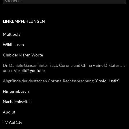
i
u
e
c
n
h
e
LINKEMPFEHLUNGEN
n
n
Multipolar
a
c
Wikihausen
h
:
Club der klaren Worte
Dr. Daniele Ganser hinterfragt: Corona und China – eine Diktatur als
unser Vorbild?
youtube
Abgründe der deutschen Corona-Rechtssprechung “
Covid-Justiz
”
Hintermbusch
Nachdenkseiten
Apolut
TV
Auf1.tv