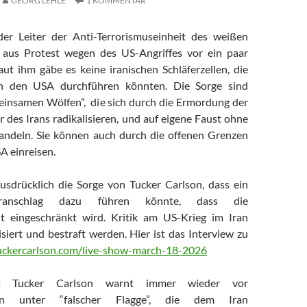
GEORG LEHLE
1 KOMMENTAR
er Leiter der Anti-Terrorismuseinheit des weißen
t aus Protest wegen des US-Angriffes vor ein paar
aut ihm gäbe es keine iranischen Schläferzellen, die
 in den USA durchführen könnten. Die Sorge sind
einsamen Wölfen”, die sich durch die Ermordung der
r des Irans radikalisieren, und auf eigene Faust ohne
andeln. Sie können auch durch die offenen Grenzen
SA einreisen.
ausdrücklich die Sorge von Tucker Carlson, dass ein
oranschlag dazu führen könnte, dass die
it eingeschränkt wird. Kritik am US-Krieg im Iran
siert und bestraft werden. Hier ist das Interview zu
tuckercarlson.com/live-show-march-18-2026
st Tucker Carlson warnt immer wieder vor
ägen unter “falscher Flagge”, die dem Iran