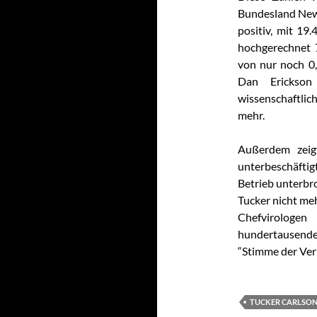
Bundesland New
positiv, mit 19
hochgerechnet 7
von nur noch 0
Dan Erickson
wissenschaftl
mehr.
Außerdem zeigt
unterbeschäftig
Betrieb unterbr
Tucker nicht meh
Chefvirolog
hundertausend
“Stimme der Ver
TUCKER CARLSO