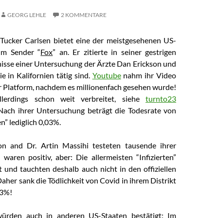
GEORG LEHLE
2 KOMMENTARE
Tucker Carlsen bietet eine der meistgesehenen US-
 im Sender “
Fox
” an. Er zitierte in seiner gestrigen
isse einer U
ntersuchung der Ärzte
Dan Erickson und
die
in Kalifornien tätig sind.
Youtube
nahm ihr Video
er Platform, nachdem es millionenfach gesehen wurde!
llerdings schon weit verbreitet, siehe
turnto23
 Nach ihrer Untersuchung beträgt die Todesrate von
n” lediglich 0,03%.
on and Dr. Artin Massihi
testeten tausende ihrer
 waren positiv, aber: Die allermeisten “Infizierten”
t und tauchten deshalb auch nicht in den offiziellen
 Daher sank die Tödlichkeit von Covid in ihrem Distrikt
03%!
ürden auch in anderen US-Staaten bestätigt: Im