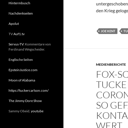
Hintermbusch
untergeschoben 
den Krieg gelog
Nachdenkseiten
Apolut
JOE KENT
TU
TV
Auf1.tv
Servus-TV
: Kommentare von
Ferdinand Wegscheider.
Englische Seiten
MEDIENBERICHTE
EpsteinJustice.com
FOX-S
Moon of Alabama
TUCKE
https://tuckercarlson.com/
CORON
The Jimmy Dore Show
SO GEF
Sammy Obeid,
youtube
KONTAK
WERT