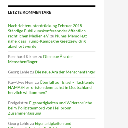
LETZTE KOMMENTARE
Nachrichtenunterdrückung Februar 2018 –
Ständige Publikumskonferenz der öffentlich-
rechtlichen Medien e.V.
zu
Nunes-Memo legt
nahe, dass Trump-Kampagne gesetzeswidrig
abgehört wurde
Bernhard Kirner
zu
Die neue Ära der
Menschenfänger
Georg Lehle
zu
Die neue Ära der Menschenfänger
Kay-Uwe Hegr
zu
Überfall auf Israel – flüchtende
HAMAS-Terroristen demnächst in Deutschland
herzlich willkommen?
Freigeist
zu
Eigenartigkeiten und Widersprüche
beim Polizistenmord von Heilbronn –
Zusammenfassung
Georg Lehle
zu
Eigenartigkeiten und