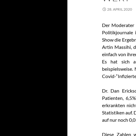
28. APRIL 2020
Der Moderater 
Politikjournale
Show die Ergebn
Artin Massihi, 
einfach von ihr
Es hat sich a
beispielsweise.
Covid-“Infizierte
Dr. Dan Ericks
Patienten, 6,5%
erkrankten nich
Statistiken auf.
auf nur noch 0,
Diese Zahlen w