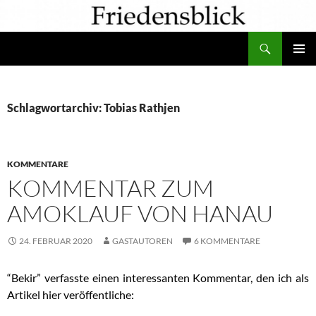
Zum
Inhalt
Suchen
springen
PRIMÄR
MENÜ
Schlagwortarchiv: Tobias Rathjen
KOMMENTARE
KOMMENTAR ZUM
AMOKLAUF VON HANAU
24. FEBRUAR 2020
GASTAUTOREN
6 KOMMENTARE
“Bekir” verfasste einen interessanten Kommentar, den ich als
Artikel hier veröffentliche: