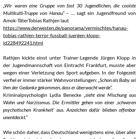
„Wir waren eine Gruppe von fast 30 Jugendlichen, die coolste
Multikulti-Truppe von Hanau“
– … sagt ein Jugendfreund von
Amok-TäterTobias Rathjen laut
https://www.derwesten.de/panorama/vermischtes/hanau-
tobias-rathjen-terror-fussball-juergen-klopp-
id228492241.html
Rathjen kickte einst unter Trainer-Legende Jürgen Klopp in
der Jugendmannschaft von Eintracht Frankfurt, musste aber
wegen einer Verletzung den Sport aufgeben. In der Folgezeit
verfiel er immer stärker Wahnvorstellungen:
„Schon als Baby sei
ihm der Gedanke gekommen, dass er überwacht werde“.
Kriminalpsychologin Lydia Benecke
„sieht eine Mischung aus
Wahn und Narzissmus. Die Ermittler gehen von einer ,schweren
psychotischen Krankheit‘ aus. Anzeichen dafür blieben offenbar
unentdeckt.“
Wie schön daher, dass Deutschland wenigstens eine, über aller