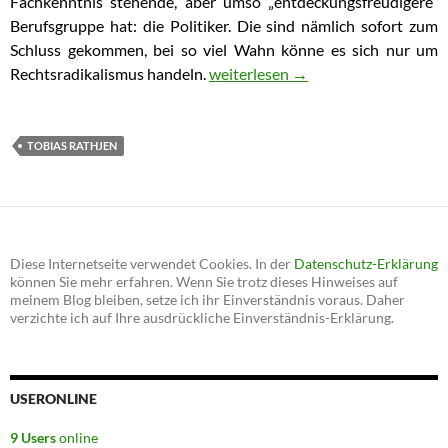
Fachkenntnis stehende, aber umso „entdeckungsfreudigere“
Berufsgruppe hat: die Politiker. Die sind nämlich sofort zum
Schluss gekommen, bei so viel Wahn könne es sich nur um
Rechtsradikalismus handeln.
Kommentar zum Amoklauf von Ha
weiterlesen
→
TOBIAS RATHJEN
Diese Internetseite verwendet Cookies. In der
Datenschutz-Erklärung
können Sie mehr erfahren. Wenn Sie trotz dieses Hinweises auf
meinem Blog bleiben, setze ich ihr Einverständnis voraus. Daher
verzichte ich auf Ihre ausdrückliche Einverständnis-Erklärung.
USERONLINE
9 Users
online