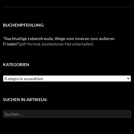
BUCHEMPFEHLUNG:
“Nachhaltige Lebensfreude, Wege vom inneren zum äußeren
Frieden”
(pdf-format, kostenloses Herunterladen)
KATEGORIEN
K
a
t
e
g
SUCHEN IN ARTIKELN:
o
r
S
i
u
e
c
n
h