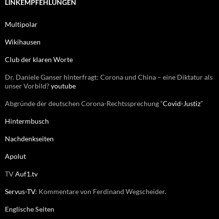
e
LINKEMPFEHLUNGEN
n
n
Multipolar
a
c
Wikihausen
h
:
Club der klaren Worte
Dr. Daniele Ganser hinterfragt: Corona und China – eine Diktatur als
unser Vorbild?
youtube
Abgründe der deutschen Corona-Rechtssprechung “
Covid-Justiz
”
Hintermbusch
Nachdenkseiten
Apolut
TV
Auf1.tv
Servus-TV
: Kommentare von Ferdinand Wegscheider.
Englische Seiten