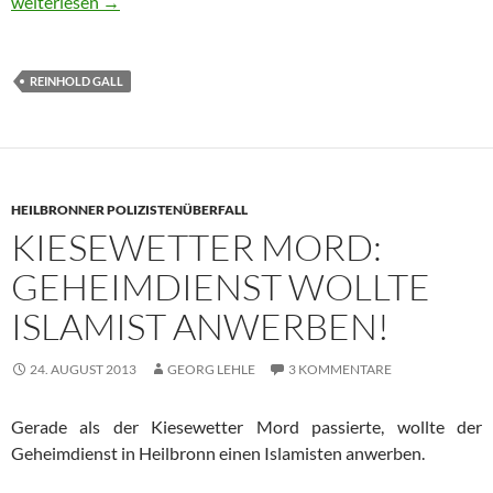
NSU-Selbstmord Florian Heilig: Zeuge macht brisante Aussagen
weiterlesen
→
REINHOLD GALL
HEILBRONNER POLIZISTENÜBERFALL
KIESEWETTER MORD:
GEHEIMDIENST WOLLTE
ISLAMIST ANWERBEN!
24. AUGUST 2013
GEORG LEHLE
3 KOMMENTARE
Gerade als der Kiesewetter Mord passierte, wollte der
Geheimdienst in Heilbronn einen Islamisten anwerben.