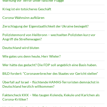
Warnung vor Terror unter falscher Flagge
Krieg ist ein totsicheres Geschäft
Corona-Wahnsinn aufklären
Zerschlagung der Eigenstaatlichkeit der Ukraine besiegelt?
Polizistenmord von Heilbronn – wechselten Polizisten kurz vor
Angriff die Streifenwagen?
Deutschland wird bluten
Wie gates uns denn heute, Herr Wieler?
Wer hätte das gedacht? Die FDP soll angeblich eine Basis haben.
BILD fordert: “Coronaverbrecher des Staates vor Gericht stellen”
Überfall auf Israel – flüchtende HAMAS-Terroristen demnächst in
Deutschland herzlich willkommen?
Faktencheck KKK – Was taugen Kolenda, Kekule und Karlchen als
Corona-Kritiker?