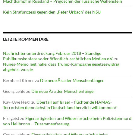
Machtkampf in Russland – Prigoschin der russische Wallenstein
Kein Strafprozess gegen den „Peter Urbach“ des NSU
LETZTE KOMMENTARE
Nachrichtenunterdrückung Februar 2018 – Ständige
Publikumskonferenz der öffentlich-rechtlichen Medien e.V.
zu
Nunes-Memo legt nahe, dass Trump-Kampagne gesetzeswidrig
abgehört wurde
Bernhard Kirner
zu
Die neue Ära der Menschenfänger
Georg Lehle
zu
Die neue Ära der Menschenfänger
Kay-Uwe Hegr
zu
Überfall auf Israel – flüchtende HAMAS-
Terroristen demnächst in Deutschland herzlich willkommen?
Freigeist
zu
Eigenartigkeiten und Widersprüche beim Polizistenmord
von Heilbronn – Zusammenfassung
Georg Lehle
zu
Eigenartigkeiten und Widersprüche beim