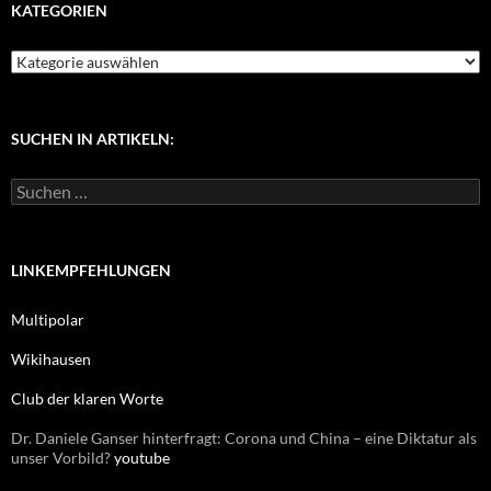
KATEGORIEN
K
a
t
e
g
SUCHEN IN ARTIKELN:
o
r
S
i
u
e
c
n
h
e
LINKEMPFEHLUNGEN
n
n
Multipolar
a
c
Wikihausen
h
:
Club der klaren Worte
Dr. Daniele Ganser hinterfragt: Corona und China – eine Diktatur als
unser Vorbild?
youtube