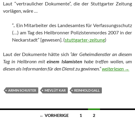
Laut “vertraulicher Dokumente”, die der Stuttgarter Zeitung
vorlägen, wäre …
“.. Ein Mitarbeiter des Landesamtes für Verfassungsschutz
(…) am Tag des Heilbronner Polizistenmordes 2007 in der
Neckarstadt” [gewesen]. (
stuttgarter-zeitung
)
Laut der Dokumente hätte sich
“der Geheimdienstler an diesem
Tag in Heilbronn mit
einem Islamisten
habe treffen wollen, um
diesen als Informanten für den Dienst zu gewinnen.”
Kiesewetter Mord
weiterlesen
→
ARMIN SCHUSTER
MEVLÜT KAR
REINHOLD GALL
← VORHERIGE
1
2
Beitragsnavigation