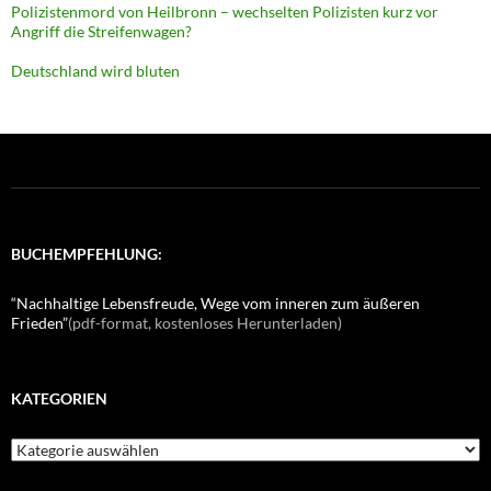
Polizistenmord von Heilbronn – wechselten Polizisten kurz vor
Angriff die Streifenwagen?
Deutschland wird bluten
BUCHEMPFEHLUNG:
“Nachhaltige Lebensfreude, Wege vom inneren zum äußeren
Frieden”
(pdf-format, kostenloses Herunterladen)
KATEGORIEN
K
a
t