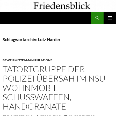
Zum
Inhalt
Suchen
springen
PRIMÄR
MENÜ
Schlagwortarchiv: Lutz Harder
BEWEISMITTEL-MANIPULATION?
TATORTGRUPPE DER
POLIZEI ÜBERSAH IM NSU-
WOHNMOBIL
SCHUSSWAFFEN,
HANDGRANATE