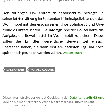
7. OKTOBER 2015
GEORG LEHLE
15 KOMMENTARE
Der thüringer NSU-Untersuchungsausschuss befragte in
seiner letzten Sitzung im September Kriminalpolizisten, die das
Wohnmobil mit den erschossenen Uwe Böhnhardt und Uwe
Mundlos untersuchten. Die Tatortgruppe der Polizei hatte die
Aufgabe, die Beweismittel im Wohnmobil zu sichern. Dabei
sollen die Ermittler wesentliche Beweismittel einfach
übersehen haben, die dann erst am nächsten Tag und noch
später nachgefunden worden wären.
Tatortgruppe der Polizei
weiterlesen
→
LUTZ HARDER
RONALD KÖLLNER
Diese Internetseite verwendet Cookies. In der
Datenschutz-Erklärung
können Sie mehr erfahren. Wenn Sie trotz dieses Hinweises auf
meinem Blog bleiben, setze ich ihr Einverständnis voraus. Daher