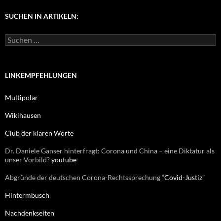
e
g
SUCHEN IN ARTIKELN:
o
r
S
i
u
e
c
n
h
e
LINKEMPFEHLUNGEN
n
n
Multipolar
a
c
Wikihausen
h
:
Club der klaren Worte
Dr. Daniele Ganser hinterfragt: Corona und China – eine Diktatur als
unser Vorbild?
youtube
Abgründe der deutschen Corona-Rechtssprechung “
Covid-Justiz
”
Hintermbusch
Nachdenkseiten