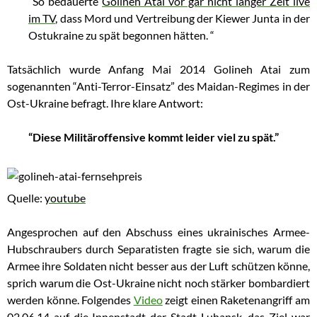
“So bedauerte
Golineh Atai vor gar nicht langer Zeit live
im TV
, dass Mord und Vertreibung der Kiewer Junta in der
Ostukraine zu spät begonnen hätten. “
Tatsächlich wurde Anfang Mai 2014 Golineh Atai zum
sogenannten “Anti-Terror-Einsatz” des Maidan-Regimes in der
Ost-Ukraine befragt. Ihre klare Antwort:
“Diese Militäroffensive kommt leider viel zu spät.”
Quelle:
youtube
Angesprochen auf den Abschuss eines ukrainisches Armee-
Hubschraubers durch Separatisten fragte sie sich, warum die
Armee ihre Soldaten nicht besser aus der Luft schützen könne,
sprich warum die Ost-Ukraine nicht noch stärker bombardiert
werden könne. Folgendes
Video
zeigt einen Raketenangriff am
02.06.14 auf die Innenstadt der Stadt Luhansk, das Ziel war