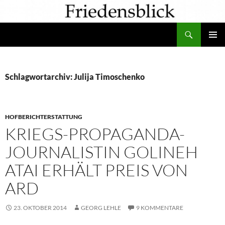
Zum
Inhalt
Suchen
springen
PRIMÄR
MENÜ
Schlagwortarchiv: Julija Timoschenko
HOFBERICHTERSTATTUNG
KRIEGS-PROPAGANDA-
JOURNALISTIN GOLINEH
ATAI ERHÄLT PREIS VON
ARD
23. OKTOBER 2014
GEORG LEHLE
9 KOMMENTARE