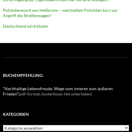
Polizistenmord von Heilbronn – wechselten Polizisten kurz vor
Angriff die Streifenwagen?
Deutschland wird bluten
BUCHEMPFEHLUNG:
“Nachhaltige Lebensfreude, Wege vom inneren zum äußeren
Frieden”
(pdf-format, kostenloses Herunterladen)
KATEGORIEN
K