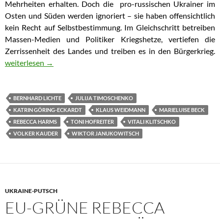
Mehrheiten erhalten. Doch die pro-russischen Ukrainer im
Osten und Süden werden ignoriert – sie haben offensichtlich
kein Recht auf Selbstbestimmung. Im Gleichschritt betreiben
Massen-Medien und Politiker Kriegshetze, vertiefen die
Zerrissenheit des Landes und treiben es in den Bürgerkrieg.
Ukraine: So verdrehen Medien und Politik die Wahrheit
weiterlesen
→
BERNHARD LICHTE
JULIJA TIMOSCHENKO
KATRIN GÖRING-ECKARDT
KLAUS WEIDMANN
MARIELUISE BECK
REBECCA HARMS
TONI HOFREITER
VITALI KLITSCHKO
VOLKER KAUDER
WIKTOR JANUKOWITSCH
UKRAINE-PUTSCH
EU-GRÜNE REBECCA