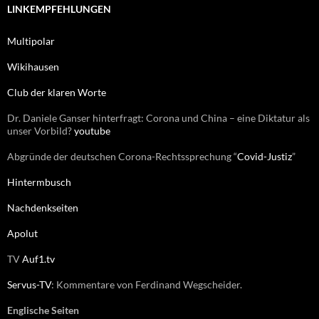
e
LINKEMPFEHLUNGEN
n
n
Multipolar
a
c
Wikihausen
h
:
Club der klaren Worte
Dr. Daniele Ganser hinterfragt: Corona und China – eine Diktatur als
unser Vorbild?
youtube
Abgründe der deutschen Corona-Rechtssprechung “
Covid-Justiz
”
Hintermbusch
Nachdenkseiten
Apolut
TV
Auf1.tv
Servus-TV
: Kommentare von Ferdinand Wegscheider.
Englische Seiten