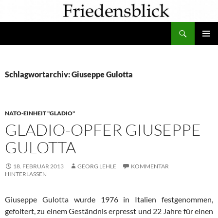
Zum
Inhalt
Suchen
springen
PRIMÄR
MENÜ
Schlagwortarchiv: Giuseppe Gulotta
NATO-EINHEIT "GLADIO"
GLADIO-OPFER GIUSEPPE
GULOTTA
18. FEBRUAR 2013
GEORG LEHLE
KOMMENTAR
HINTERLASSEN
Giuseppe Gulotta wurde 1976 in Italien festgenommen,
gefoltert, zu einem Geständnis erpresst und 22 Jahre für einen