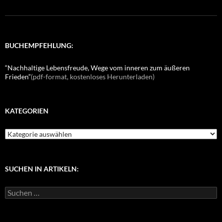
BUCHEMPFEHLUNG:
“Nachhaltige Lebensfreude, Wege vom inneren zum äußeren
Frieden”
(pdf-format, kostenloses Herunterladen)
KATEGORIEN
K
a
t
e
g
SUCHEN IN ARTIKELN:
o
r
S
i
u
e
c
n
h