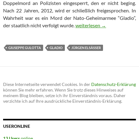
Doppelmord an Polizisten eingesperrt, den er nicht beging.
Nach 22 Jahren, 2012, wird er schließlich freigesprochen. In
Wahrheit war es ein Mord der Nato-Geheimarmee “Gladio”,
der staatlich nicht verfolgt wurde.
Gladio-Opfer Giuseppe Gulot
weiterlesen
→
GIUSEPPE GULOTTA
GLADIO
JÜRGEN ELSÄSSER
Diese Internetseite verwendet Cookies. In der
Datenschutz-Erklärung
können Sie mehr erfahren. Wenn Sie trotz dieses Hinweises auf
meinem Blog bleiben, setze ich ihr Einverständnis voraus. Daher
verzichte ich auf Ihre ausdrückliche Einverständnis-Erklärung.
USERONLINE
13 Users
online