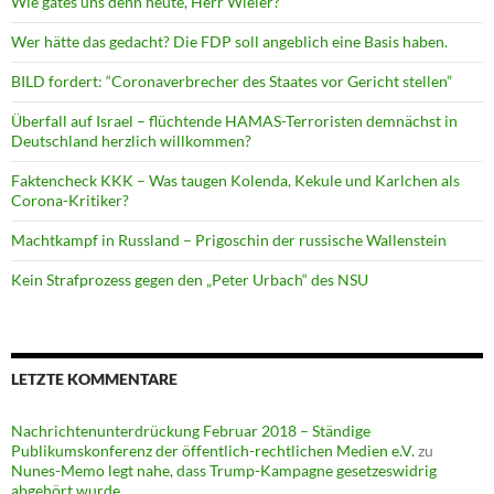
Wie gates uns denn heute, Herr Wieler?
Wer hätte das gedacht? Die FDP soll angeblich eine Basis haben.
BILD fordert: “Coronaverbrecher des Staates vor Gericht stellen”
Überfall auf Israel – flüchtende HAMAS-Terroristen demnächst in
Deutschland herzlich willkommen?
Faktencheck KKK – Was taugen Kolenda, Kekule und Karlchen als
Corona-Kritiker?
Machtkampf in Russland – Prigoschin der russische Wallenstein
Kein Strafprozess gegen den „Peter Urbach“ des NSU
LETZTE KOMMENTARE
Nachrichtenunterdrückung Februar 2018 – Ständige
Publikumskonferenz der öffentlich-rechtlichen Medien e.V.
zu
Nunes-Memo legt nahe, dass Trump-Kampagne gesetzeswidrig
abgehört wurde