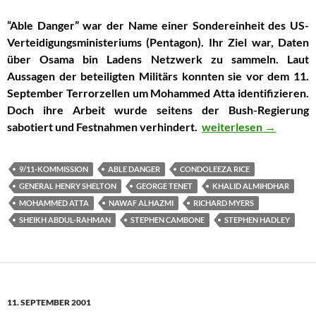
“Able Danger” war der Name einer Sondereinheit des US-
Verteidigungsministeriums (Pentagon). Ihr Ziel war, Daten
über Osama bin Ladens Netzwerk zu sammeln. Laut
Aussagen der beteiligten Militärs konnten sie vor dem 11.
September Terrorzellen um Mohammed Atta identifizieren.
Doch ihre Arbeit wurde seitens der Bush-Regierung
sabotiert und Festnahmen verhindert.
Die sabotierte Able D
weiterlesen
→
9/11-KOMMISSION
ABLE DANGER
CONDOLEEZA RICE
GENERAL HENRY SHELTON
GEORGE TENET
KHALID ALMIHDHAR
MOHAMMED ATTA
NAWAF ALHAZMI
RICHARD MYERS
SHEIKH ABDUL-RAHMAN
STEPHEN CAMBONE
STEPHEN HADLEY
11. SEPTEMBER 2001