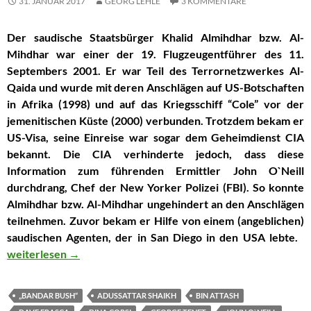
31. JANUAR 2017
GEORG LEHLE
3 KOMMENTARE
Der saudische Staatsbürger Khalid Almihdhar bzw. Al-
Mihdhar war einer der 19. Flugzeugentführer des 11.
Septembers 2001. Er war Teil des Terrornetzwerkes Al-
Qaida und wurde mit deren Anschlägen auf US-Botschaften
in Afrika (1998) und auf das Kriegsschiff “Cole” vor der
jemenitischen Küste (2000) verbunden. Trotzdem bekam er
US-Visa, seine Einreise war sogar dem Geheimdienst CIA
bekannt. Die CIA verhinderte jedoch, dass diese
Information zum führenden Ermittler John O`Neill
durchdrang, Chef der New Yorker Polizei (FBI). So konnte
Almihdhar bzw. Al-Mihdhar ungehindert an den Anschlägen
teilnehmen. Zuvor bekam er Hilfe von einem (angeblichen)
saudischen Agenten, der in San Diego in den USA lebte.
Bekannter 911-Terrorist Khalid Almihdhar konnte ungehindert
weiterlesen
→
„BANDAR BUSH“
ADUSSATTAR SHAIKH
BIN ATTASH