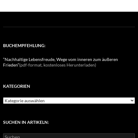
BUCHEMPFEHLUNG:
“Nachhaltige Lebensfreude, Wege vom inneren zum äußeren
Frieden”
(pdf-format, kostenloses Herunterladen)
KATEGORIEN
K
a
t
e
g
SUCHEN IN ARTIKELN:
o
r
S