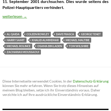
11. September 2001 durchsuchen. Dies wurde seitens des
Polizei-Hauptquartiers verhindert.
Gezielte Sabotage der Terror-Ermittlungen, nachgewiesen am Be
weiterlesen
→
AL QAIDA
COLEEN ROWLEY
DAVE FRASCA
GEORGE TENET
HARRY SAMIT
KHALID ALMIHDHAR
MICHAEL MALTBIE
MICHAEL ROLINCE
OSAMA BIN LADEN
TOM WILSHIRE
ZACHARIAS MOUSSAOUI
Diese Internetseite verwendet Cookies. In der
Datenschutz-Erklärung
können Sie mehr erfahren. Wenn Sie trotz dieses Hinweises auf
meinem Blog bleiben, setze ich ihr Einverständnis voraus. Daher
verzichte ich auf Ihre ausdrückliche Einverständnis-Erklärung.