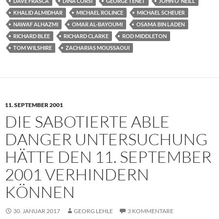
DAVE FRASCA
DINA CORSI
GEORGE TENET
JOHN O`NEILL
KHALID ALMIDHAR
MICHAEL ROLINCE
MICHAEL SCHEUER
NAWAF ALHAZMI
OMAR AL-BAYOUMI
OSAMA BIN LADEN
RICHARD BLEE
RICHARD CLARKE
ROD MIDDLETON
TOM WILSHIRE
ZACHARIAS MOUSSAOUI
11. SEPTEMBER 2001
DIE SABOTIERTE ABLE
DANGER UNTERSUCHUNG
HÄTTE DEN 11. SEPTEMBER
2001 VERHINDERN
KÖNNEN
30. JANUAR 2017
GEORG LEHLE
3 KOMMENTARE