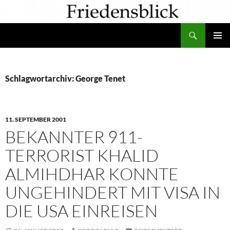
Zum
Inhalt
Suchen
springen
PRIMÄR
MENÜ
Schlagwortarchiv: George Tenet
11. SEPTEMBER 2001
BEKANNTER 911-
TERRORIST KHALID
ALMIHDHAR KONNTE
UNGEHINDERT MIT VISA IN
DIE USA EINREISEN