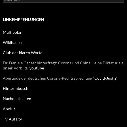
i
u
e
c
n
h
e
LINKEMPFEHLUNGEN
n
n
Multipolar
a
c
Wikihausen
h
:
Club der klaren Worte
Dr. Daniele Ganser hinterfragt: Corona und China – eine Diktatur als
unser Vorbild?
youtube
Abgründe der deutschen Corona-Rechtssprechung “
Covid-Justiz
”
Hintermbusch
Nachdenkseiten
Apolut
TV
Auf1.tv