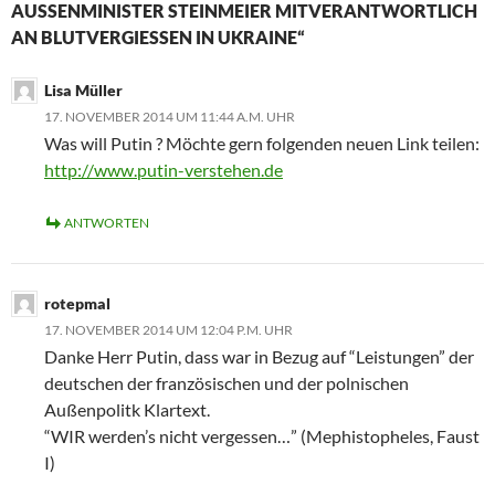
AUSSENMINISTER STEINMEIER MITVERANTWORTLICH A
N BLUTVERGIESSEN IN UKRAINE“
Lisa Müller
17. NOVEMBER 2014 UM 11:44 A.M. UHR
Was will Putin ? Möchte gern folgenden neuen Link teilen:
http://www.putin-verstehen.de
ANTWORTEN
rotepmal
17. NOVEMBER 2014 UM 12:04 P.M. UHR
Danke Herr Putin, dass war in Bezug auf “Leistungen” der
deutschen der französischen und der polnischen
Außenpolitk Klartext.
“WIR werden’s nicht vergessen…” (Mephistopheles, Faust
I)