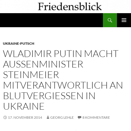
Zum
Inhalt
Suchen
springen
PRIMÄR
MENÜ
UKRAINE-PUTSCH
WLADIMIR PUTIN MACHT
AUSSENMINISTER S
TEINMEIER M
ITVERANTWORTLICH AN B
LUTVERGIESSEN IN UK
RAINE
17. NOVEMBER 2014
GEORG LEHLE
8 KOMMENTARE