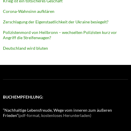
Krieg ist ein totsicheres Geschäft
Corona-Wahnsinn aufklären
Zerschlagung der Eigenstaatlichkeit der Ukraine besiegelt?
Polizistenmord von Heilbronn – wechselten Polizisten kurz vor
Angriff die Streifenwagen?
Deutschland wird bluten
BUCHEMPFEHLUNG:
“Nachhaltige Lebensfreude, Wege vom inneren zum äußeren
Frieden”
(pdf-format, kostenloses Herunterladen)