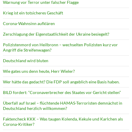
Warnung vor Terror unter falscher Flagge
Krieg ist ein totsicheres Geschäft
Corona-Wahnsinn aufklären
Zerschlagung der Eigenstaatlichkeit der Ukraine besiegelt?
Polizistenmord von Heilbronn – wechselten Polizisten kurz vor
Angriff die Streifenwagen?
Deutschland wird bluten
Wie gates uns denn heute, Herr Wieler?
Wer hätte das gedacht? Die FDP soll angeblich eine Basis haben.
BILD fordert: “Coronaverbrecher des Staates vor Gericht stellen”
Überfall auf Israel – flüchtende HAMAS-Terroristen demnächst in
Deutschland herzlich willkommen?
Faktencheck KKK – Was taugen Kolenda, Kekule und Karlchen als
Corona-Kritiker?