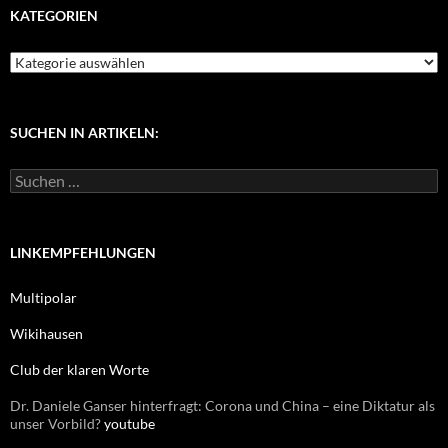
KATEGORIEN
K
a
t
e
g
SUCHEN IN ARTIKELN:
o
r
S
i
u
e
c
n
h
e
LINKEMPFEHLUNGEN
n
n
Multipolar
a
c
Wikihausen
h
:
Club der klaren Worte
Dr. Daniele Ganser hinterfragt: Corona und China – eine Diktatur als
unser Vorbild?
youtube