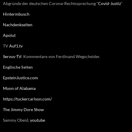
Abgründe der deutschen Corona-Rechtssprechung “
Covid-Justiz
”
Hintermbusch
Nachdenkseiten
Apolut
TV
Auf1.tv
Servus-TV
: Kommentare von Ferdinand Wegscheider.
Englische Seiten
EpsteinJustice.com
Moon of Alabama
https://tuckercarlson.com/
The Jimmy Dore Show
Sammy Obeid,
youtube