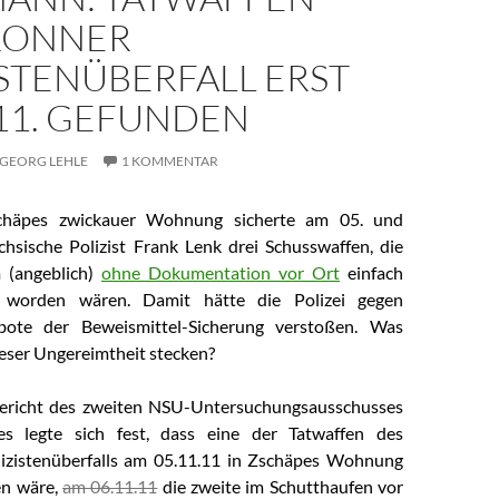
RONNER
STENÜBERFALL ERST
11. GEFUNDEN
GEORG LEHLE
1 KOMMENTAR
chäpes zwickauer Wohnung sicherte am 05. und
chsische Polizist Frank Lenk drei Schusswaffen, die
m (angeblich)
ohne Dokumentation vor Ort
einfach
rt worden wären. Damit hätte die Polizei gegen
bote der Beweismittel-Sicherung verstoßen. Was
ieser Ungereimtheit stecken?
ericht des zweiten NSU-Untersuchungsausschusses
s legte sich fest, dass eine der Tatwaffen des
lizistenüberfalls am 05.11.11 in Zschäpes Wohnung
n wäre,
am 06.11.11
die zweite im Schutthaufen vor