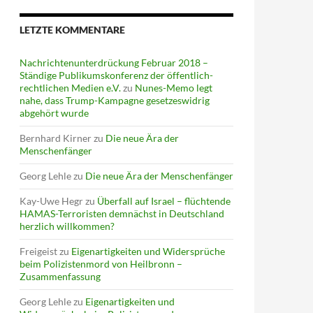
LETZTE KOMMENTARE
Nachrichtenunterdrückung Februar 2018 –
Ständige Publikumskonferenz der öffentlich-
rechtlichen Medien e.V.
zu
Nunes-Memo legt
nahe, dass Trump-Kampagne gesetzeswidrig
abgehört wurde
Bernhard Kirner
zu
Die neue Ära der
Menschenfänger
Georg Lehle
zu
Die neue Ära der Menschenfänger
Kay-Uwe Hegr
zu
Überfall auf Israel – flüchtende
HAMAS-Terroristen demnächst in Deutschland
herzlich willkommen?
Freigeist
zu
Eigenartigkeiten und Widersprüche
beim Polizistenmord von Heilbronn –
Zusammenfassung
Georg Lehle
zu
Eigenartigkeiten und