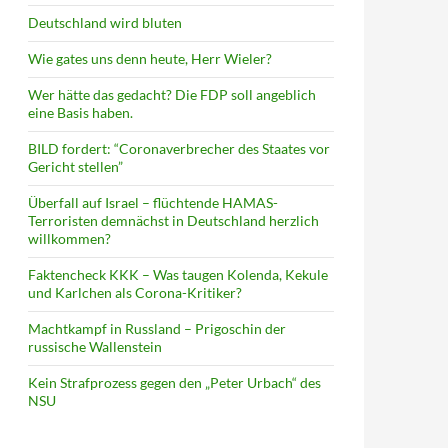
Deutschland wird bluten
Wie gates uns denn heute, Herr Wieler?
Wer hätte das gedacht? Die FDP soll angeblich
eine Basis haben.
BILD fordert: “Coronaverbrecher des Staates vor
Gericht stellen”
Überfall auf Israel – flüchtende HAMAS-
Terroristen demnächst in Deutschland herzlich
willkommen?
Faktencheck KKK – Was taugen Kolenda, Kekule
und Karlchen als Corona-Kritiker?
rfall erst am 09.11. gefunden
Machtkampf in Russland – Prigoschin der
russische Wallenstein
Kein Strafprozess gegen den „Peter Urbach“ des
NSU