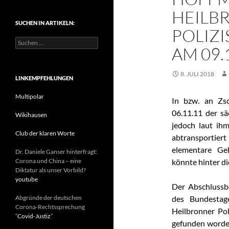
t
HEILB
e
SUCHEN IN ARTIKELN:
g
POLIZI
o
S
r
AM 09.
u
i
c
e
h
n
8. JULI 2018
e
LINKEMPFEHLUNGEN
n
n
Multipolar
In bzw. an Zs
a
06.11.11 der sä
c
Wikihausen
h
jedoch laut ih
:
Club der klaren Worte
abtransportie
elementare Ge
Dr. Daniele Ganser hinterfragt:
Corona und China – eine
könnte hinter d
Diktatur als unser Vorbild?
youtube
Der Abschlussb
Abgründe der deutschen
des Bundestage
Corona-Rechtssprechung
Heilbronner Po
“
Covid-Justiz
”
gefunden worde