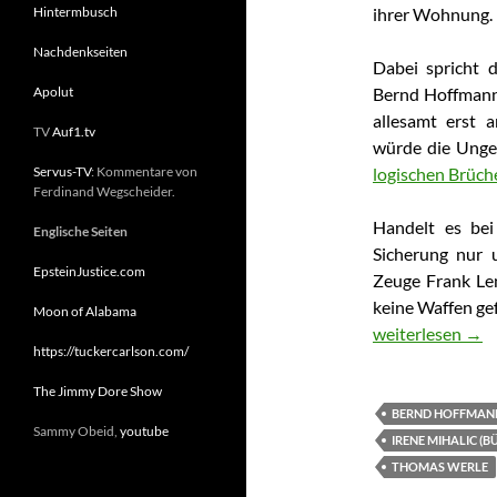
Hintermbusch
ihrer Wohnung.
Nachdenkseiten
Dabei spricht 
Apolut
Bernd Hoffmann 
allesamt erst a
TV
Auf1.tv
würde die Unger
Servus-TV
: Kommentare von
logischen Brüch
Ferdinand Wegscheider.
Handelt es bei
Englische Seiten
Sicherung nur 
EpsteinJustice.com
Zeuge Frank Len
keine Waffen ge
Moon of Alabama
Teil 2) Leiter K
weiterlesen
→
https://tuckercarlson.com/
The Jimmy Dore Show
BERND HOFFMAN
Sammy Obeid,
youtube
IRENE MIHALIC (B
THOMAS WERLE