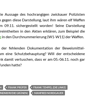
die Aussage des hochrangigen zwickauer Polizisten
gegen diese Darstellung, laut ihm wären elf Waffen
m 09.11. sichergestellt worden! Seine Darstellung
eimtheiten in den Akten erklären, zum Beispiel die
e
in den Durchnummerierung (W1-W11) der Waffen.
 der fehlenden Dokumentation der Beweismittel-
um eine Schutzbehauptung? Will der entscheidene
k damit vertuschen, dass er am 05.-06.11. noch gar
funden hatte?
ripo Zwickau Bernd Hoffmann: Tatwaffen Heilbronner Polizistenübe
N
FRANK PRÜFER
FRANK TEMPEL (DIE LINKE)
ÜNDNIS90/DIE GRÜNEN)
MANFRED NORDGAUER