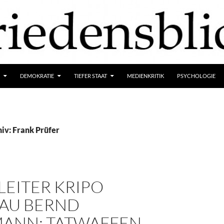
DEMOKRATIE
TIEFER STAAT
MEDIENKRITIK
PSYCHOLOGIE
iv: Frank Prüfer
 LEITER KRIPO
AU BERND
ANN: TATWAFFEN