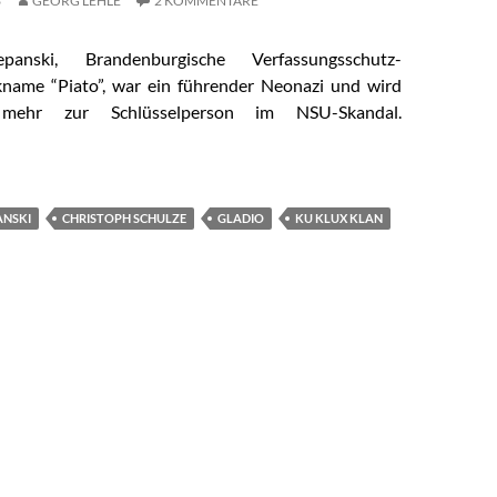
3
GEORG LEHLE
2 KOMMENTARE
panski, Brandenburgische Verfassungsschutz-
kname “Piato”, war ein führender Neonazi und wird
mehr zur Schlüsselperson im NSU-Skandal.
t “Piato” Terrorgruppen aufbauen?
ANSKI
CHRISTOPH SCHULZE
GLADIO
KU KLUX KLAN