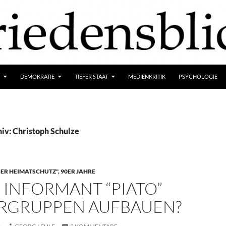
DEMOKRATIE
TIEFER STAAT
MEDIENKRITIK
PSYCHOLOGIE
iv: Christoph Schulze
R HEIMATSCHUTZ", 90ER JAHRE
 INFORMANT “PIATO”
RGRUPPEN AUFBAUEN?