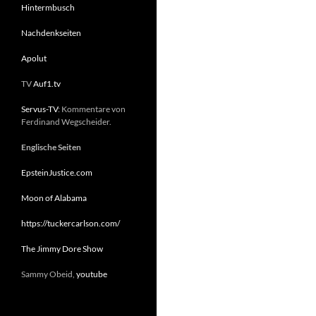
Hintermbusch
Nachdenkseiten
Apolut
TV
Auf1.tv
Servus-TV
: Kommentare von
Ferdinand Wegscheider.
Englische Seiten
EpsteinJustice.com
Moon of Alabama
https://tuckercarlson.com/
The Jimmy Dore Show
Sammy Obeid,
youtube