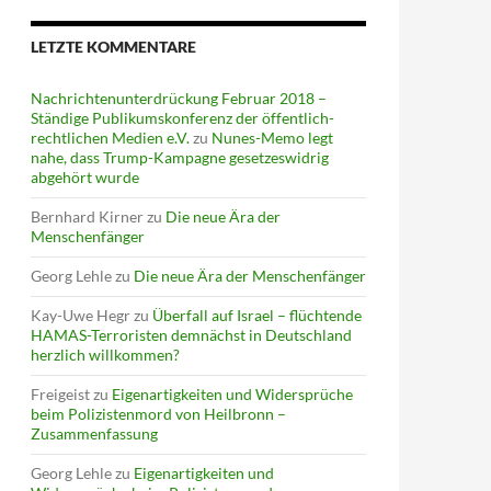
LETZTE KOMMENTARE
Nachrichtenunterdrückung Februar 2018 –
Ständige Publikumskonferenz der öffentlich-
rechtlichen Medien e.V.
zu
Nunes-Memo legt
nahe, dass Trump-Kampagne gesetzeswidrig
abgehört wurde
Bernhard Kirner
zu
Die neue Ära der
Menschenfänger
Georg Lehle
zu
Die neue Ära der Menschenfänger
Kay-Uwe Hegr
zu
Überfall auf Israel – flüchtende
HAMAS-Terroristen demnächst in Deutschland
herzlich willkommen?
Freigeist
zu
Eigenartigkeiten und Widersprüche
beim Polizistenmord von Heilbronn –
Zusammenfassung
Georg Lehle
zu
Eigenartigkeiten und