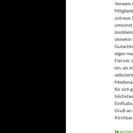
Verweis 
Mitglied
zutraue.
umsonst,
bockbein
ohnehin 
Gutachte
eigen ma
Fiel mir,
ein, als 
selbster
Medienar
für sich 
höchstwa
Einflußn
Gruß an 
Kirchba
ANTWO