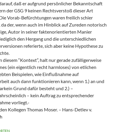
darauf, daß er aufgrund persönlicher Bekanntschaft
ern der GSG 9 keinen Rechtsverstoß dieser Art
 Die Vorab-Befürchtungen waren freilich schier
 da der, wenn auch im Hinblick auf Zureden notorisch
ige, Autor in seiner faktenorientierten Manier
lediglich den Hergang und die unterschiedlichen
rversionen referierte, sich aber keine Hypothese zu
chte.
 in diesem “Kontext”, halt nur gerade zufälligerweise
eines (ein eigentlich recht harmloses) von etlichen
lebten Beispielen, wie Einflußnahme auf
beit auch dann funktionieren kann, wenn 1.) an und
garkein Grund dafür besteht und 2.) –
hrscheinlich – kein Auftrag zu entsprechender
ahme vorliegt.-
den Kollegen Thomas Moser. – Hans-Detlev v.
ch
RTEN