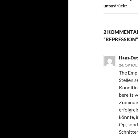
unterdrückt
2 KOMMENTAR
“REPRESSION”
Hans-Detl
24. OKTOB
The Empir
Stellen s
Konditio
bereits 
Zumindes
erfolgrei
könnte, 
Op, sond
Schnitte