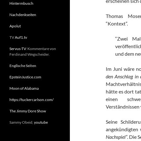
erscheinen sich 
Hintermbusch
Nachdenkseiten
Thomas Mose
“Kontext”.
Apolut
TV
Auf1.tv
“Zwei Mal
veröffentli
Servus-TV
: Kommentare von
und dem neu
Ferdinand Wegscheider.
Englische Seiten
Im Juni wäre n
den Anschlag in 
EpsteinJustice.com
Machtverhältni
Moon of Alabama
hätte es dort t
einen schwe
https://tuckercarlson.com/
Verständnissen 
The Jimmy Dore Show
Seine Schilder
Sammy Obeid,
youtube
angekündigten
Nachspiel”
. Die