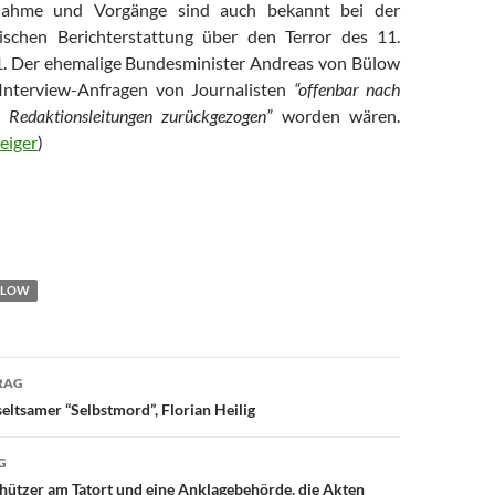
snahme und Vorgänge sind auch bekannt bei der
tischen Berichterstattung über den Terror des 11.
. Der ehemalige Bundesminister Andreas von Bülow
 Interview-Anfragen von Journalisten
“offenbar nach
n Redaktionsleitungen zurückgezogen”
worden wären.
eiger
)
ÜLOW
RAG
avigation
eltsamer “Selbstmord”, Florian Heilig
G
hützer am Tatort und eine Anklagebehörde, die Akten