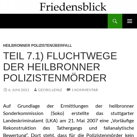
Zum
Inhalt
Suchen
springen
PRIMÄR
MENÜ
HEILBRONNER POLIZISTENÜBERFALL
TEIL 7.1) FLUCHTWEGE
DER HEILBRONNER
POLIZISTENMÖRDER
6. JUNI 2021
GEORG LEHLE
1 KOMMENTAR
Auf Grundlage der Ermittlungen der heilbronner
Sonderkommission (Soko) erstellte das stuttgarter
Landeskriminalamt (LKA) am 21. Mai 2007 eine „Vorläufige
Rekonstruktion des Tathergangs und fallanalytische
Bewertung“. Dort steht, dass für die Polizistenmörder kein