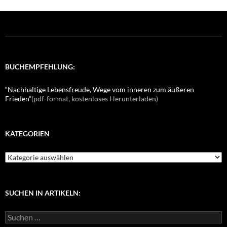
BUCHEMPFEHLUNG:
“Nachhaltige Lebensfreude, Wege vom inneren zum äußeren
Frieden”
(pdf-format, kostenloses Herunterladen)
KATEGORIEN
K
a
t
e
g
SUCHEN IN ARTIKELN:
o
r
S
i
u