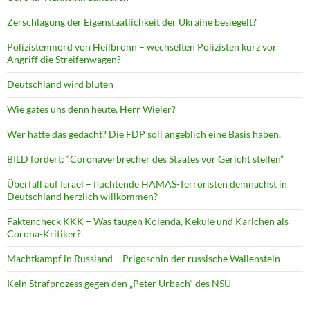
Zerschlagung der Eigenstaatlichkeit der Ukraine besiegelt?
Polizistenmord von Heilbronn – wechselten Polizisten kurz vor
Angriff die Streifenwagen?
Deutschland wird bluten
Wie gates uns denn heute, Herr Wieler?
Wer hätte das gedacht? Die FDP soll angeblich eine Basis haben.
BILD fordert: “Coronaverbrecher des Staates vor Gericht stellen”
Überfall auf Israel – flüchtende HAMAS-Terroristen demnächst in
Deutschland herzlich willkommen?
Faktencheck KKK – Was taugen Kolenda, Kekule und Karlchen als
Corona-Kritiker?
Machtkampf in Russland – Prigoschin der russische Wallenstein
Kein Strafprozess gegen den „Peter Urbach“ des NSU