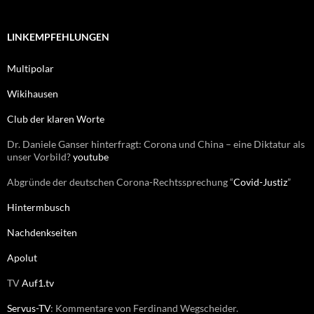
e
c
n
h
e
LINKEMPFEHLUNGEN
n
n
Multipolar
a
c
Wikihausen
h
:
Club der klaren Worte
Dr. Daniele Ganser hinterfragt: Corona und China – eine Diktatur als
unser Vorbild?
youtube
Abgründe der deutschen Corona-Rechtssprechung “
Covid-Justiz
”
Hintermbusch
Nachdenkseiten
Apolut
TV
Auf1.tv
Servus-TV
: Kommentare von Ferdinand Wegscheider.