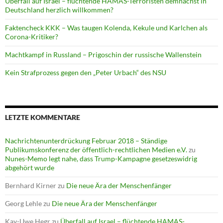
Überfall auf Israel – flüchtende HAMAS-Terroristen demnächst in
Deutschland herzlich willkommen?
Faktencheck KKK – Was taugen Kolenda, Kekule und Karlchen als
Corona-Kritiker?
Machtkampf in Russland – Prigoschin der russische Wallenstein
Kein Strafprozess gegen den „Peter Urbach“ des NSU
LETZTE KOMMENTARE
Nachrichtenunterdrückung Februar 2018 – Ständige
Publikumskonferenz der öffentlich-rechtlichen Medien e.V.
zu
Nunes-Memo legt nahe, dass Trump-Kampagne gesetzeswidrig
abgehört wurde
Bernhard Kirner
zu
Die neue Ära der Menschenfänger
Georg Lehle
zu
Die neue Ära der Menschenfänger
Kay-Uwe Hegr
zu
Überfall auf Israel – flüchtende HAMAS-