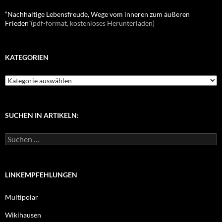
“Nachhaltige Lebensfreude, Wege vom inneren zum äußeren
Frieden”
(pdf-format, kostenloses Herunterladen)
KATEGORIEN
K
a
t
e
g
SUCHEN IN ARTIKELN:
o
r
S
i
u
e
c
n
h
e
LINKEMPFEHLUNGEN
n
n
Multipolar
a
c
Wikihausen
h