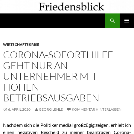
Zum
Inhalt
Suchen
springen
PRIMÄR
MENÜ
WIRTSCHAFTSKRISE
CORONA-SOFORTHILFE
GEHT NUR AN
UNTERNEHMER MIT
HOHEN
BETRIEBSAUSGABEN
6. APRIL 2020
GEORG LEHLE
KOMMENTAR HINTERLASSEN
Nachdem sich die Politiker medial großzügig zeigen, erhielt ich
einen negativen Bescheid zu meiner beantragen Corona-