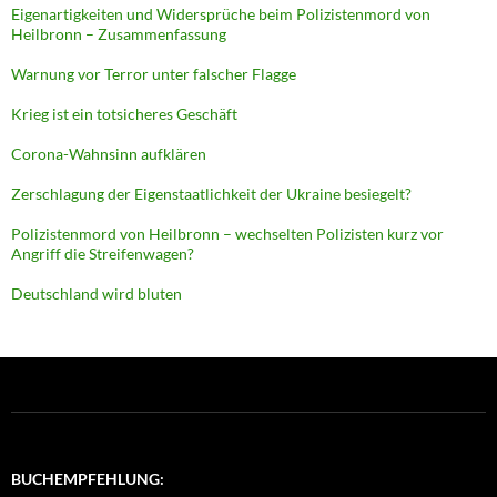
Eigenartigkeiten und Widersprüche beim Polizistenmord von
Heilbronn – Zusammenfassung
Warnung vor Terror unter falscher Flagge
Krieg ist ein totsicheres Geschäft
Corona-Wahnsinn aufklären
Zerschlagung der Eigenstaatlichkeit der Ukraine besiegelt?
Polizistenmord von Heilbronn – wechselten Polizisten kurz vor
Angriff die Streifenwagen?
Deutschland wird bluten
BUCHEMPFEHLUNG: