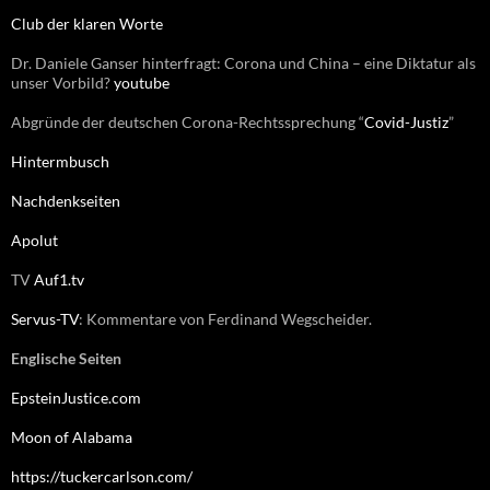
:
Club der klaren Worte
Dr. Daniele Ganser hinterfragt: Corona und China – eine Diktatur als
unser Vorbild?
youtube
Abgründe der deutschen Corona-Rechtssprechung “
Covid-Justiz
”
Hintermbusch
Nachdenkseiten
Apolut
TV
Auf1.tv
Servus-TV
: Kommentare von Ferdinand Wegscheider.
Englische Seiten
EpsteinJustice.com
Moon of Alabama
https://tuckercarlson.com/