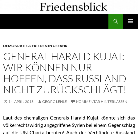
Zum
Inhalt
Suchen
springen
PRIMÄR
MENÜ
DEMOKRATIE & FRIEDEN IN GEFAHR
GENERAL HARALD KUJAT:
WIR KÖNNEN NUR
HOFFEN, DASS RUSSLAND
NICHT ZURÜCKSCHLÄGT!
14. APRIL 2018
GEORG LEHLE
KOMMENTAR HINTERLASSEN
Laut des ehemaligen Generals Harald Kujat könnte sich das
völkerrechtswidrig angegriffene Syrien bei einem Gegenschlag
auf die UN-Charta berufen! Auch der Verbündete Russland