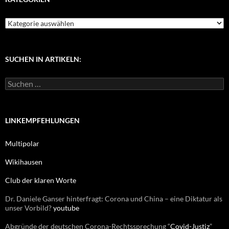
K
a
t
e
g
SUCHEN IN ARTIKELN:
o
r
S
i
u
e
c
n
h
e
LINKEMPFEHLUNGEN
n
n
Multipolar
a
c
Wikihausen
h
:
Club der klaren Worte
Dr. Daniele Ganser hinterfragt: Corona und China – eine Diktatur als
unser Vorbild?
youtube
Abgründe der deutschen Corona-Rechtssprechung “
Covid-Justiz
”