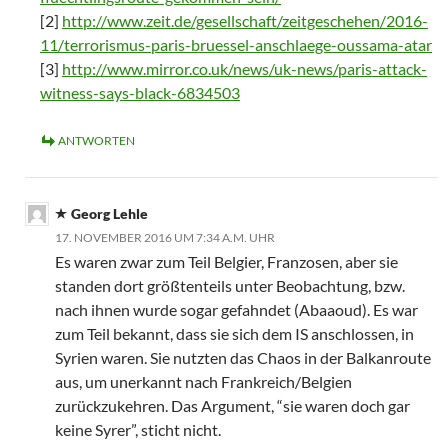
[2]
http://www.zeit.de/gesellschaft/zeitgeschehen/2016-
11/terrorismus-paris-bruessel-anschlaege-oussama-atar
[3]
http://www.mirror.co.uk/news/uk-news/paris-attack-
witness-says-black-6834503
ANTWORTEN
Georg Lehle
17. NOVEMBER 2016 UM 7:34 A.M. UHR
Es waren zwar zum Teil Belgier, Franzosen, aber sie
standen dort größtenteils unter Beobachtung, bzw.
nach ihnen wurde sogar gefahndet (Abaaoud). Es war
zum Teil bekannt, dass sie sich dem IS anschlossen, in
Syrien waren. Sie nutzten das Chaos in der Balkanroute
aus, um unerkannt nach Frankreich/Belgien
zurückzukehren. Das Argument, “sie waren doch gar
keine Syrer”, sticht nicht.