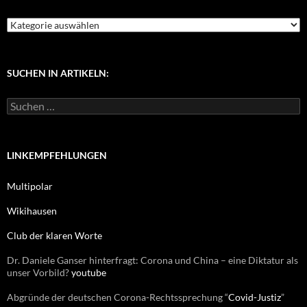
K
a
t
e
g
SUCHEN IN ARTIKELN:
o
r
S
i
u
e
c
n
h
e
LINKEMPFEHLUNGEN
n
n
Multipolar
a
c
Wikihausen
h
:
Club der klaren Worte
Dr. Daniele Ganser hinterfragt: Corona und China – eine Diktatur als
unser Vorbild?
youtube
Abgründe der deutschen Corona-Rechtssprechung “
Covid-Justiz
”