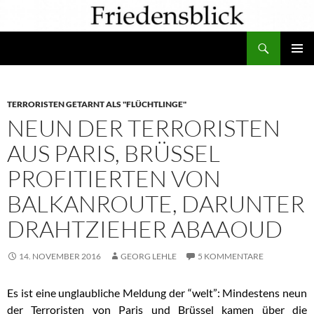
Zum
Inhalt
Suchen
springen
PRIMÄR
MENÜ
TERRORISTEN GETARNT ALS "FLÜCHTLINGE"
NEUN DER TERRORISTEN
AUS PARIS, BRÜSSEL
PROFITIERTEN VON
BALKANROUTE, DARUNTER
DRAHTZIEHER ABAAOUD
14. NOVEMBER 2016
GEORG LEHLE
5 KOMMENTARE
Es ist eine unglaubliche Meldung der “welt”: Mindestens neun
der Terroristen von Paris und Brüssel kamen über die