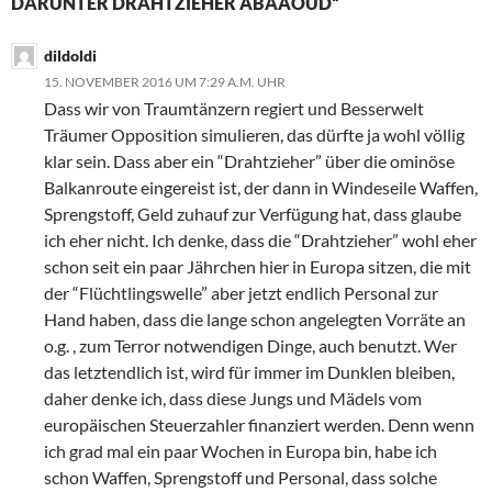
DARUNTER DRAHTZIEHER ABAAOUD“
dildoldi
15. NOVEMBER 2016 UM 7:29 A.M. UHR
Dass wir von Traumtänzern regiert und Besserwelt
Träumer Opposition simulieren, das dürfte ja wohl völlig
klar sein. Dass aber ein “Drahtzieher” über die ominöse
Balkanroute eingereist ist, der dann in Windeseile Waffen,
Sprengstoff, Geld zuhauf zur Verfügung hat, dass glaube
ich eher nicht. Ich denke, dass die “Drahtzieher” wohl eher
schon seit ein paar Jährchen hier in Europa sitzen, die mit
der “Flüchtlingswelle” aber jetzt endlich Personal zur
Hand haben, dass die lange schon angelegten Vorräte an
o.g. , zum Terror notwendigen Dinge, auch benutzt. Wer
das letztendlich ist, wird für immer im Dunklen bleiben,
daher denke ich, dass diese Jungs und Mädels vom
europäischen Steuerzahler finanziert werden. Denn wenn
ich grad mal ein paar Wochen in Europa bin, habe ich
schon Waffen, Sprengstoff und Personal, dass solche