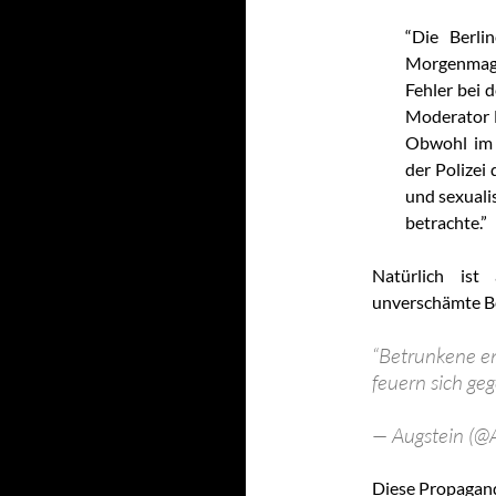
“Die Berl
Morgenmaga
Fehler bei 
Moderator Mi
Obwohl im 
der Polizei
und sexuali
betrachte.”
Natürlich ist
unverschämte Be
“Betrunkene en
feuern sich geg
— Augstein (@
Diese Propagand