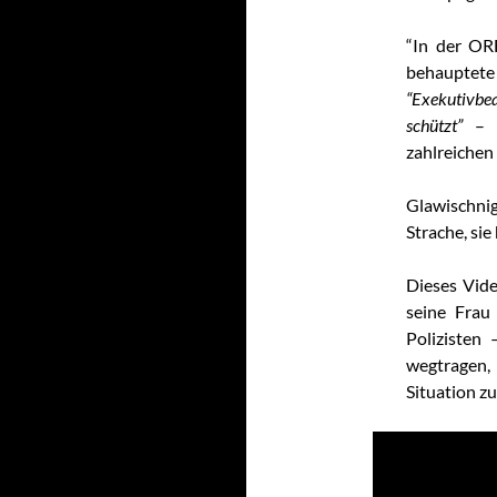
“In der OR
behauptete
“Exekutivbea
schützt”
– e
zahlreichen
Glawischn
Strache, si
Dieses Vide
seine Frau
Polizisten
wegtragen,
Situation zu