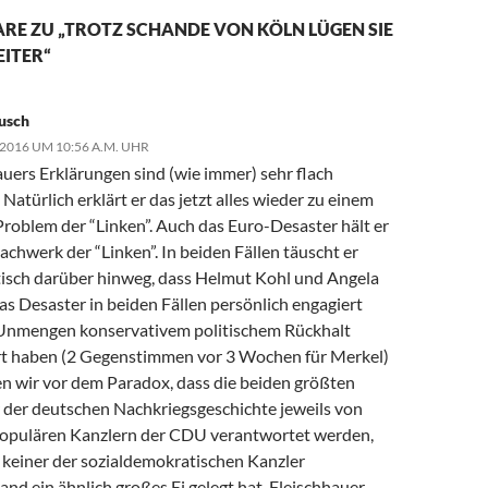
RE ZU „TROTZ SCHANDE VON KÖLN LÜGEN SIE
ITER“
usch
 2016 UM 10:56 A.M. UHR
auers Erklärungen sind (wie immer) sehr flach
 Natürlich erklärt er das jetzt alles wieder zu einem
roblem der “Linken”. Auch das Euro-Desaster hält er
achwerk der “Linken”. In beiden Fällen täuscht er
isch darüber hinweg, dass Helmut Kohl und Angela
as Desaster in beiden Fällen persönlich engagiert
Unmengen konservativem politischem Rückhalt
rt haben (2 Gegenstimmen vor 3 Wochen für Merkel)
hen wir vor dem Paradox, dass die beiden größten
 der deutschen Nachkriegsgeschichte jeweils von
opulären Kanzlern der CDU verantwortet werden,
keiner der sozialdemokratischen Kanzler
nd ein ähnlich großes Ei gelegt hat. Fleischhauer