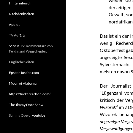
wieder sexu
Hintermbusch
derzeitigen
Nachdenkseiten
Gewalt, son
nordafrikan
Apolut
TV
Auf1.tv
Das ist ein der 
wenig Recherc
Servus-TV
: Kommentare von
Oktoberfest gab
Ferdinand Wegscheider.
angezeigte Sex
Englische Seiten
Sylvesternacht
meisten davon S
EpsteinJustice.com
Moon of Alabama
Der Journalis
“Lügenzahl vom 
https://tuckercarlson.com/
kritisch der Ver
The Jimmy Dore Show
Wizorek”
im ZDF 
Wizorek behau
Sammy Obeid,
youtube
angezeigte Verge
Vergewaltigungen