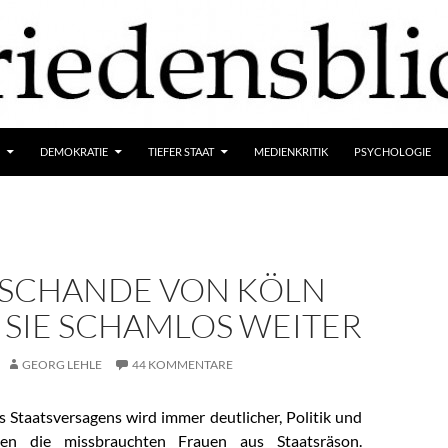
DEMOKRATIE
TIEFER STAAT
MEDIENKRITIK
PSYCHOLOGIE
 SCHANDE VON KÖLN
 SIE SCHAMLOS WEITER
GEORG LEHLE
44 KOMMENTARE
Staatsversagens wird immer deutlicher, Politik und
ten die missbrauchten Frauen aus Staatsräson.