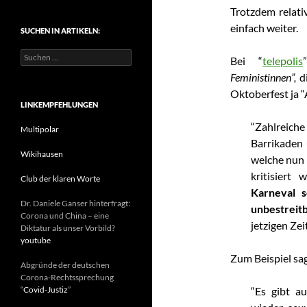
t
Trotzdem relati
e
einfach weiter.
SUCHEN IN ARTIKELN:
g
o
S
r
Bei “
telepolis
u
i
Feministinnen”,
d
c
e
h
Oktoberfest ja “
n
e
LINKEMPFEHLUNGEN
n
“Zahlreic
n
Multipolar
a
Barrikaden 
c
Wikihausen
welche nun 
h
kritisiert
:
Club der klaren Worte
Karneval 
Dr. Daniele Ganser hinterfragt:
unbestreit
Corona und China – eine
jetzigen Zei
Diktatur als unser Vorbild?
youtube
Zum Beispiel sa
Abgründe der deutschen
Corona-Rechtssprechung
“
Covid-Justiz
”
“Es gibt a