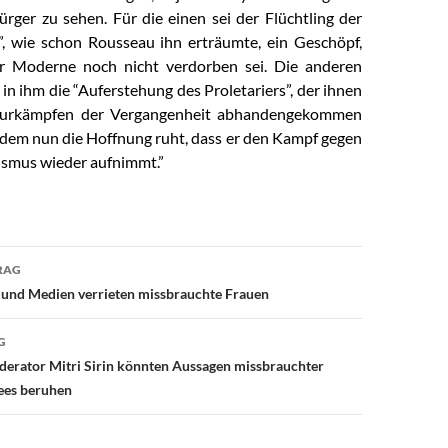
rger zu sehen. Für die einen sei der Flüchtling der
”, wie schon Rousseau ihn erträumte, ein Geschöpf,
r Moderne noch nicht verdorben sei. Die anderen
in ihm die “Auferstehung des Proletariers”, der ihnen
turkämpfen der Vergangenheit abhandengekommen
f dem nun die Hoffnung ruht, dass er den Kampf gegen
ismus wieder aufnimmt.”
RAG
avigation
k und Medien verrieten missbrauchte Frauen
G
erator Mitri Sirin könnten Aussagen missbrauchter
ees beruhen