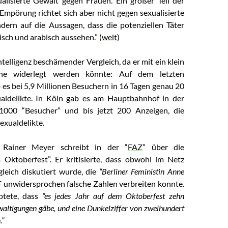
alisierte Gewalt gegen Frauen. Ein großer Teil der
 Empörung richtet sich aber nicht gegen sexualisierte
dern auf die Aussagen, dass die potenziellen Täter
isch und arabisch aussehen.” (
welt
)
Intelligenz beschämender Vergleich, da er mit ein klein
he widerlegt werden könnte: Auf dem letzten
 es bei 5,9 Millionen Besuchern in 16 Tagen genau 20
ualdelikte. In Köln gab es am Hauptbahnhof in der
 1000 “Besucher” und bis jetzt 200 Anzeigen, die
exualdelikte.
t Rainer Meyer schreibt in der “
FAZ
” über die
Oktoberfest”. Er kritisierte, dass obwohl im Netz
gleich diskutiert wurde, die
“Berliner Feministin Anne
unwidersprochen falsche Zahlen verbreiten konnte.
ptete, dass
“es jedes Jahr auf dem Oktoberfest zehn
waltigungen gäbe, und eine Dunkelziffer von zweihundert
.”