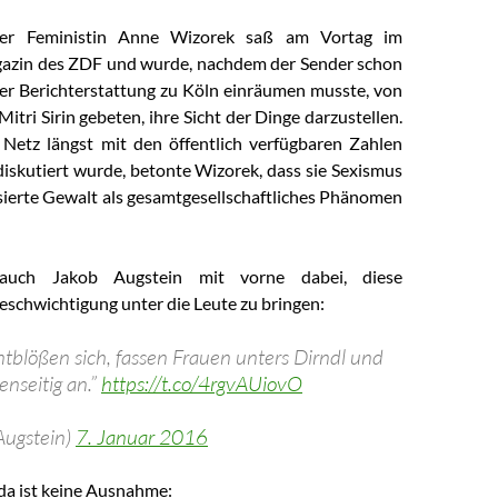
iner Feministin Anne Wizorek saß am Vortag im
zin des ZDF und wurde, nachdem der Sender schon
der Berichterstattung zu Köln einräumen musste, von
tri Sirin gebeten, ihre Sicht der Dinge darzustellen.
Netz längst mit den öffentlich verfügbaren Zahlen
 diskutiert wurde, betonte Wizorek, dass sie Sexismus
sierte Gewalt als gesamtgesellschaftliches Phänomen
 auch Jakob Augstein mit vorne dabei, diese
schwichtigung unter die Leute zu bringen:
tblößen sich, fassen Frauen unters Dirndl und
enseitig an.”
https://t.co/4rgvAUiovO
Augstein)
7. Januar 2016
a ist keine Ausnahme: