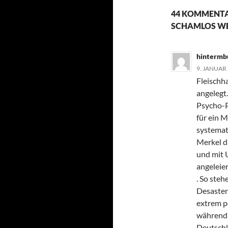
44 KOMMENTA
SCHAMLOS WE
hintermb
9. JANUAR
Fleischh
angelegt.
Psycho-P
für ein M
systemat
Merkel d
und mit 
angeleie
. So ste
Desaster
extrem p
während 
Deutschla