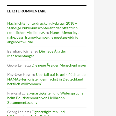
LETZTE KOMMENTARE
Nachrichtenunterdrückung Februar 2018 –
Ständige Publikumskonferenz der öffentlich-
rechtlichen Medien e.V.
zu
Nunes-Memo legt
nahe, dass Trump-Kampagne gesetzeswidrig
abgehört wurde
Bernhard Kirner
zu
Die neue Ära der
Menschenfänger
Georg Lehle
zu
Die neue Ära der Menschenfänger
Kay-Uwe Hegr
zu
Überfall auf Israel – flüchtende
HAMAS-Terroristen demnächst in Deutschland
herzlich willkommen?
Freigeist
zu
Eigenartigkeiten und Widersprüche
beim Polizistenmord von Heilbronn –
Zusammenfassung
Georg Lehle
zu
Eigenartigkeiten und