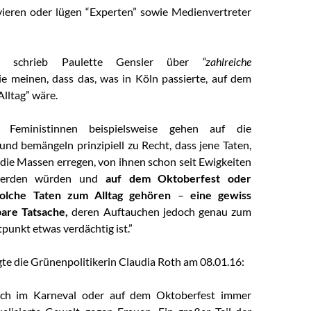
vieren oder lügen “Experten” sowie Medienvertreter
” schrieb Paulette Gensler über
“zahlreiche
ie meinen, dass das, was in Köln passierte, auf dem
Alltag” wäre.
he Feministinnen beispielsweise gehen auf die
und bemängeln prinzipiell zu Recht, dass jene Taten,
die Massen erregen, von ihnen schon seit Ewigkeiten
 werden würden und
auf dem Oktoberfest oder
solche Taten zum Alltag gehören
–
eine gewiss
bare Tatsache,
deren Auftauchen jedoch genau zum
tpunkt etwas verdächtig ist.”
gte die Grünenpolitikerin Claudia Roth am 08.01.16:
uch im Karneval oder auf dem Oktoberfest immer