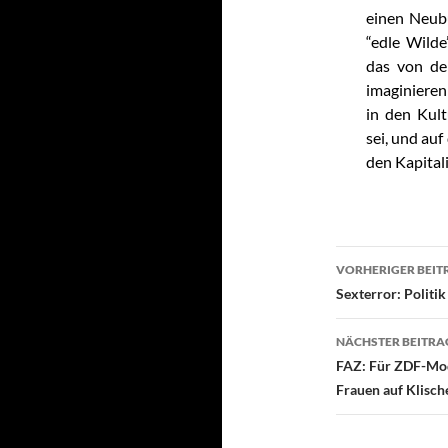
einen Neubü
“edle Wilde
das von de
imaginieren 
in den Kul
sei, und au
den Kapital
VORHERIGER BEIT
Beitragsn
Sexterror: Politi
NÄCHSTER BEITRA
FAZ: Für ZDF-Mod
Frauen auf Klisch