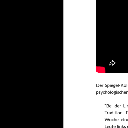
Der Spiegel-Kol
psychologischen
“Bei der Li
Tradition.
Woche eine
Leute links