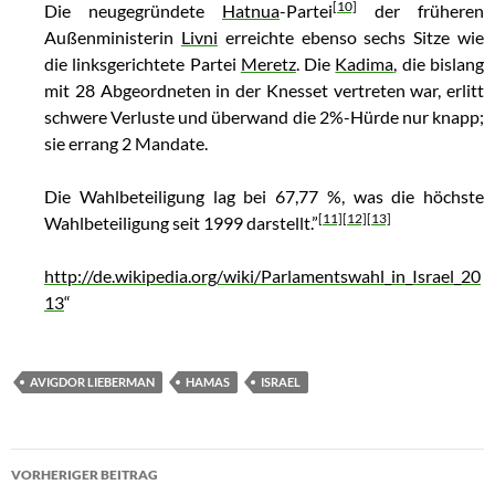
[10]
Die neugegründete
Hatnua
-Partei
der früheren
Außenministerin
Livni
erreichte ebenso sechs Sitze wie
die linksgerichtete Partei
Meretz
. Die
Kadima
, die bislang
mit 28 Abgeordneten in der Knesset vertreten war, erlitt
schwere Verluste und überwand die 2%-Hürde nur knapp;
sie errang 2 Mandate.
Die Wahlbeteiligung lag bei 67,77 %, was die höchste
[11]
[12]
[13]
Wahlbeteiligung seit 1999 darstellt.”
http://de.wikipedia.org/wiki/Parlamentswahl_in_Israel_20
13
“
AVIGDOR LIEBERMAN
HAMAS
ISRAEL
VORHERIGER BEITRAG