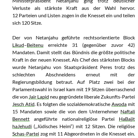
Ministerpräsident Netanjahu ging trotz deutlicher
Verluste als stärkste Kraft aus der Wahl hervor.
12 Parteien und Listen zogen in die Knesset ein und teilen
sich 120 Sitze.
Der von Netanjahu geführte rechtsorientierte Block
Likud
–
Beitenu
erreichte 31 (gegenüber zuvor 42)
Mandaten. Damit stellt das Bündnis die größte politische
Kraft in der neuen Knesset. Als Chef des stärksten Blocks
wurde Netanjahu von Staatspräsident Peres trotz des
schlechten Abschneidens erneut mit der
Regierungsbildung betraut. Auf Platz zwei bei der
Parlamentswahl in Israel kam mit 19 Sitzen überraschend
die von
Jair Lapid
neu gegründete liberale Zukunfts-Partei
Jesch Atid
. Es folgten die sozialdemokratische
Awoda
mit
15 Mandaten sowie die von dem Unternehmer
Naftali
Bennett
angeführte nationalreligiöse Partei
HaBajit
haJehudi
(„Jüdisches Heim“) mit 12 Sitzen. Die religiöse
Schas-Partei
zog mit 11 Abgeordneten in die Knesset ein.