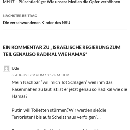
Beitragsnavigation
MH17 – Plüschtierlüge: Wie unsere Medien die Opfer verhöhnen
NÄCHSTER BEITRAG
Die verschwundenen Kinder des NSU
EIN KOMMENTAR ZU „ISRAELISCHE REGIERUNG ZUM
TEIL GENAUSO RADIKAL WIE HAMAS“
Udo
8. AUGUST 2014 UM 10:57 P.M. UHR
Mein Nachbar “will mich Tot Schlagen” weil ihm das
Rasenmähen zu laut ist,ist er jetzt genau so Radikal wie die
Hamas?
Putin will Toiletten stürmen,”Wir werden sie(die
Terroristen) bis aufs Scheisshaus verfolgen”…