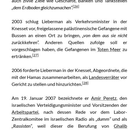
auch zivile Ziele wie Geschäfte, Banken und Tankstellen
[26]
„dem Erdboden gleichzumachen”.
2003 schlug Lieberman als Verkehrsminister in der
Knesset vor, freigelassene palästinensische Gefangene mit
Bussen an einen Ort zu bringen,
„von dem aus sie nicht
zurückkehren“.
Anderen Quellen zufolge soll er
vorgeschlagen haben, die Gefangenen im
Toten Meer
zu
[27]
ertränken.
2006 forderte Lieberman in der Knesset, Abgeordnete, die
mit der Hamas zusammenarbeiten, als
Landesverräter
vor
[28]
Gericht zu stellen und hinzurichten.
Am 19. Januar 2007 bezeichnete er
Amir Peretz
, den
israelischen Verteidigungsminister und Vorsitzenden der
Arbeitspartei
, nach dessen Rede vor dem Labor-
Zentralkomitee im israelischen Radio als
„dumm“
und als
„Rassisten“
, weil dieser die Berufung von
Ghalib