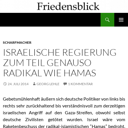
Zum
Inhalt
Suchen
springen
PRIMÄR
MENÜ
SCHARFMACHER
ISRAELISCHE REGIERUNG
ZUM TEIL GENAUSO
RADIKAL WIE HAMAS
24. JULI 2014
GEORG LEHLE
1 KOMMENTAR
Gebetsmühlenhaft äußern sich deutsche Politiker von links bis
rechts sehr zurückhaltend bis verständnisvoll zum derzeitigen
israelischen Angriff auf den Gaza-Streifen, obwohl selbst
deutsche Zivilisten getötet wurden. Israel wäre vom
Raketenbeschuss der radikal-islamistischen “Hamas” bedroht.