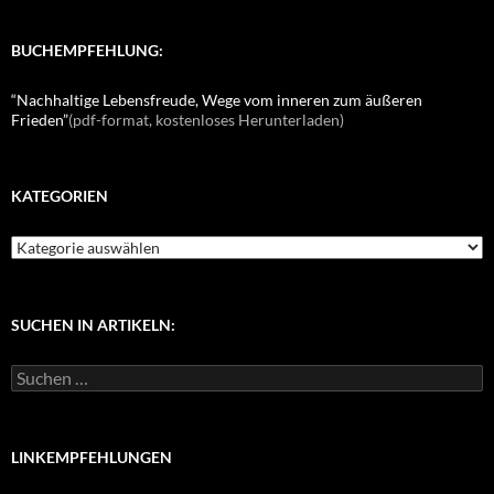
BUCHEMPFEHLUNG:
“Nachhaltige Lebensfreude, Wege vom inneren zum äußeren
Frieden”
(pdf-format, kostenloses Herunterladen)
KATEGORIEN
K
a
t
e
g
SUCHEN IN ARTIKELN:
o
r
S
i
u
e
c
n
h
e
LINKEMPFEHLUNGEN
n
n