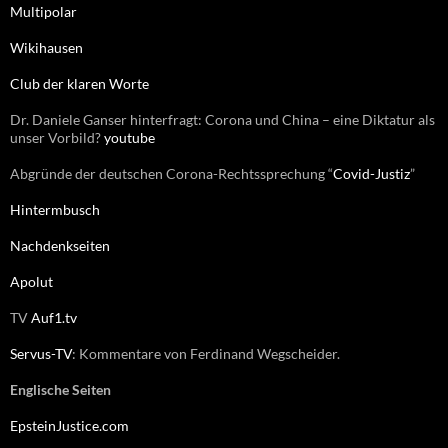
Multipolar
a
c
Wikihausen
h
:
Club der klaren Worte
Dr. Daniele Ganser hinterfragt: Corona und China – eine Diktatur als
unser Vorbild?
youtube
Abgründe der deutschen Corona-Rechtssprechung “
Covid-Justiz
”
Hintermbusch
Nachdenkseiten
Apolut
TV
Auf1.tv
Servus-TV
: Kommentare von Ferdinand Wegscheider.
Englische Seiten
EpsteinJustice.com