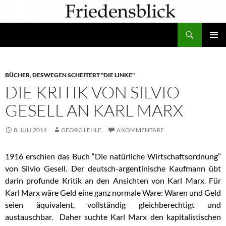
Zum
Inhalt
Suchen
springen
PRIMÄR
MENÜ
BÜCHER
,
DESWEGEN SCHEITERT "DIE LINKE"
DIE KRITIK VON SILVIO
GESELL AN KARL MARX
8. JULI 2014
GEORG LEHLE
6 KOMMENTARE
1916 erschien das Buch “Die natürliche Wirtschaftsordnung”
von Silvio Gesell. Der deutsch-argentinische Kaufmann übt
darin profunde Kritik an den Ansichten von Karl Marx. Für
Karl Marx wäre Geld eine ganz normale Ware: Waren und Geld
seien äquivalent, vollständig gleichberechtigt und
austauschbar. Daher suchte Karl Marx den kapitalistischen