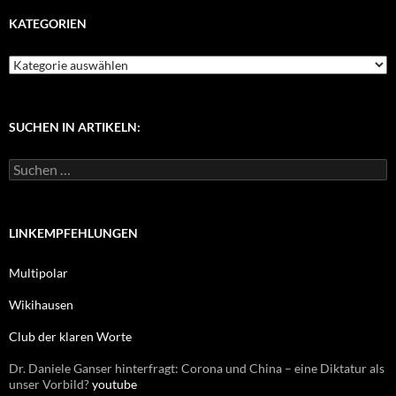
KATEGORIEN
K
a
t
e
g
SUCHEN IN ARTIKELN:
o
r
S
i
u
e
c
n
h
e
LINKEMPFEHLUNGEN
n
n
Multipolar
a
c
Wikihausen
h
:
Club der klaren Worte
Dr. Daniele Ganser hinterfragt: Corona und China – eine Diktatur als
unser Vorbild?
youtube