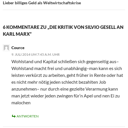
Lieber billiges Geld als Weltwirtschaftskrise
6 KOMMENTARE ZU „DIE KRITIK VON SILVIO GESELL AN
KARL MARX“
Cource
9. JULI 2014 UM 7:45 A.M. UHR
Wohlstand und Kapital schließen sich gegenseitig aus–
Wohlstand macht frei und unabhängig–man kann es sich
leisten verkürzt zu arbeiten, geht früher in Rente oder hat
es nicht mehr nötig jeden schlecht bezahlten Job
anzunehmen– nur durch eine gezielte Verarmung kann
man jetzt wieder jeden zwingen für’n Apel und nen Ei zu
malochen
ANTWORTEN