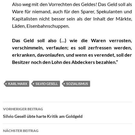
Also weg mit den Vorrechten des Geldes! Das Geld soll als
Ware für niemand, auch für den Sparer, Spekulanten und
Kapitalisten nicht besser sein als der Inhalt der Märkte,
Läden, Eisenbahnschuppen.
Das Geld soll also (…) wie die Waren verrosten,
verschimmeln, verfaulen; es soll zerfressen werden,
erkranken, davonlaufen, und wenn es verendet, soll der
Besitzer noch den Lohn des Abdeckers bezahlen.”
KARL MARX
SILVIO GESELL
SOZIALISMUS
VORHERIGER BEITRAG
Beitragsnavigation
Silvio Gesell übte harte Kritik am Goldgeld
NÄCHSTER BEITRAG