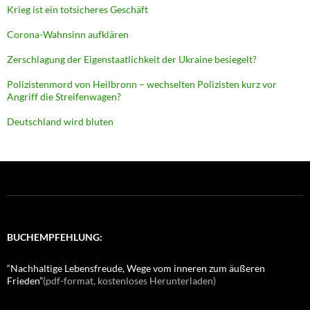
Krieg ist ein totsicheres Geschäft
Corona-Wahnsinn aufklären
Zerschlagung der Eigenstaatlichkeit der Ukraine besiegelt?
Polizistenmord von Heilbronn – wechselten Polizisten kurz vor
Angriff die Streifenwagen?
Deutschland wird bluten
BUCHEMPFEHLUNG:
“Nachhaltige Lebensfreude, Wege vom inneren zum äußeren
Frieden”
(pdf-format, kostenloses Herunterladen)