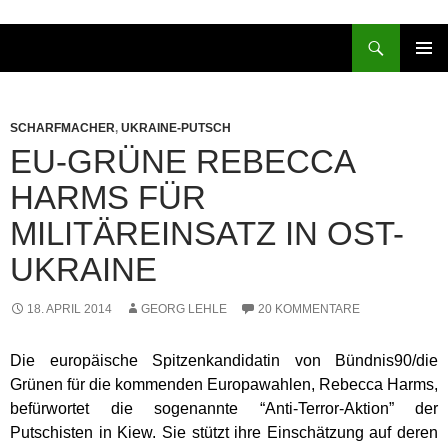
Zum
Inhalt
Suchen
springen
PRIMÄR
MENÜ
SCHARFMACHER
,
UKRAINE-PUTSCH
EU-GRÜNE REBECCA
HARMS FÜR
MILITÄREINSATZ IN OST-
UKRAINE
18. APRIL 2014
GEORG LEHLE
20 KOMMENTARE
Die europäische Spitzenkandidatin von Bündnis90/die
Grünen für die kommenden Europawahlen, Rebecca Harms,
befürwortet die sogenannte “Anti-Terror-Aktion” der
Putschisten in Kiew. Sie stützt ihre Einschätzung auf deren