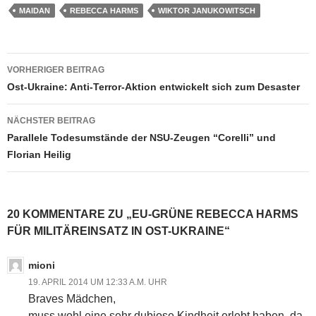
MAIDAN
REBECCA HARMS
WIKTOR JANUKOWITSCH
VORHERIGER BEITRAG
Beitragsnavigation
Ost-Ukraine: Anti-Terror-Aktion entwickelt sich zum Desaster
NÄCHSTER BEITRAG
Parallele Todesumstände der NSU-Zeugen “Corelli” und
Florian Heilig
20 KOMMENTARE ZU „EU-GRÜNE REBECCA HARMS
FÜR MILITÄREINSATZ IN OST-UKRAINE“
mioni
19. APRIL 2014 UM 12:33 A.M. UHR
Braves Mädchen,
muss wohl eine sehr dubiose Kindheit erlebt haben, da