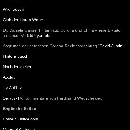
a
c
Wikihausen
h
:
Club der klaren Worte
Dr. Daniele Ganser hinterfragt: Corona und China – eine Diktatur
als unser Vorbild?
youtube
Abgründe der deutschen Corona-Rechtssprechung “
Covid-Justiz
”
Hintermbusch
Nachdenkseiten
Apolut
TV
Auf1.tv
Servus-TV
: Kommentare von Ferdinand Wegscheider.
Englische Seiten
EpsteinJustice.com
Moon of Alabama