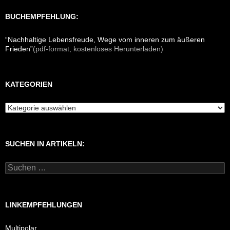
BUCHEMPFEHLUNG:
“Nachhaltige Lebensfreude, Wege vom inneren zum äußeren
Frieden”
(pdf-format, kostenloses Herunterladen)
KATEGORIEN
K
a
t
e
SUCHEN IN ARTIKELN:
g
o
r
S
i
u
e
c
n
h
e
LINKEMPFEHLUNGEN
n
n
Multipolar