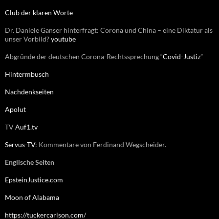
:
Club der klaren Worte
Dr. Daniele Ganser hinterfragt: Corona und China – eine Diktatur als
unser Vorbild?
youtube
Abgründe der deutschen Corona-Rechtssprechung “
Covid-Justiz
”
Hintermbusch
Nachdenkseiten
Apolut
TV
Auf1.tv
Servus-TV
: Kommentare von Ferdinand Wegscheider.
Englische Seiten
EpsteinJustice.com
Moon of Alabama
https://tuckercarlson.com/