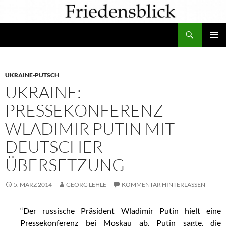
Zum
Inhalt
Suchen
springen
PRIMÄR
MENÜ
UKRAINE-PUTSCH
UKRAINE:
PRESSEKONFERENZ
WLADIMIR PUTIN MIT
DEUTSCHER
ÜBERSETZUNG
5. MÄRZ 2014
GEORG LEHLE
KOMMENTAR HINTERLASSEN
“Der russische Präsident Wladimir Putin hielt eine
Pressekonferenz bei Moskau ab. Putin sagte, die