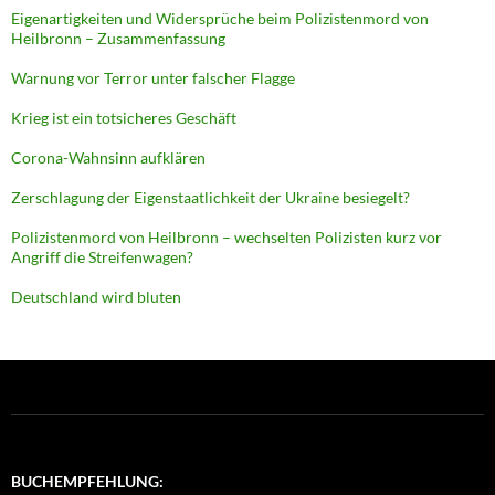
Eigenartigkeiten und Widersprüche beim Polizistenmord von
Heilbronn – Zusammenfassung
Warnung vor Terror unter falscher Flagge
Krieg ist ein totsicheres Geschäft
Corona-Wahnsinn aufklären
Zerschlagung der Eigenstaatlichkeit der Ukraine besiegelt?
Polizistenmord von Heilbronn – wechselten Polizisten kurz vor
Angriff die Streifenwagen?
Deutschland wird bluten
BUCHEMPFEHLUNG: