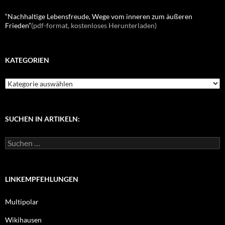
“Nachhaltige Lebensfreude, Wege vom inneren zum äußeren
Frieden”
(pdf-format, kostenloses Herunterladen)
KATEGORIEN
K
a
t
e
g
SUCHEN IN ARTIKELN:
o
r
S
i
u
e
c
n
h
e
LINKEMPFEHLUNGEN
n
n
Multipolar
a
c
Wikihausen
h