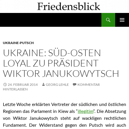
Zum
Inhalt
Suchen
springen
PRIMÄR
MENÜ
UKRAINE-PUTSCH
UKRAINE: SÜD-OSTEN
LOYAL ZU PRÄSIDENT
WIKTOR JANUKOWYTSCH
24. FEBRUAR 2014
GEORG LEHLE
KOMMENTAR
HINTERLASSEN
Letzte Woche erklärten Vertreter der südlichen und östlichen
Regionen das Parlament in Kiew als “
illegitim
“. Die Absetzung
von Wiktor Janukowytsch steht auf wackligen rechtlichen
Fundament. Der Widerstand gegen den Putsch wird auch