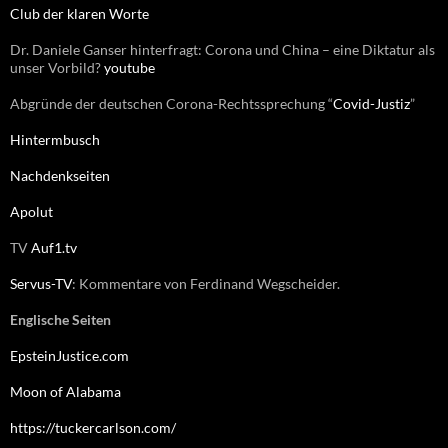
:
Club der klaren Worte
Dr. Daniele Ganser hinterfragt: Corona und China – eine Diktatur als
unser Vorbild?
youtube
Abgründe der deutschen Corona-Rechtssprechung “
Covid-Justiz
”
Hintermbusch
Nachdenkseiten
Apolut
TV
Auf1.tv
Servus-TV
: Kommentare von Ferdinand Wegscheider.
Englische Seiten
EpsteinJustice.com
Moon of Alabama
https://tuckercarlson.com/