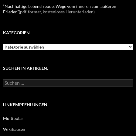
“Nachhaltige Lebensfreude, Wege vom inneren zum äußeren
Frieden”
(pdf-format, kostenloses Herunterladen)
KATEGORIEN
K
a
t
e
g
SUCHEN IN ARTIKELN:
o
r
S
i
u
e
c
n
h
e
LINKEMPFEHLUNGEN
n
n
Multipolar
a
c
Wikihausen
h