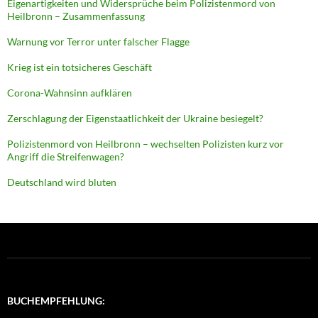
Eigenartigkeiten und Widersprüche beim Polizistenmord von
Heilbronn – Zusammenfassung
Warnung vor Terror unter falscher Flagge
Krieg ist ein totsicheres Geschäft
Corona-Wahnsinn aufklären
Zerschlagung der Eigenstaatlichkeit der Ukraine besiegelt?
Polizistenmord von Heilbronn – wechselten Polizisten kurz vor
Angriff die Streifenwagen?
Deutschland wird bluten
BUCHEMPFEHLUNG: