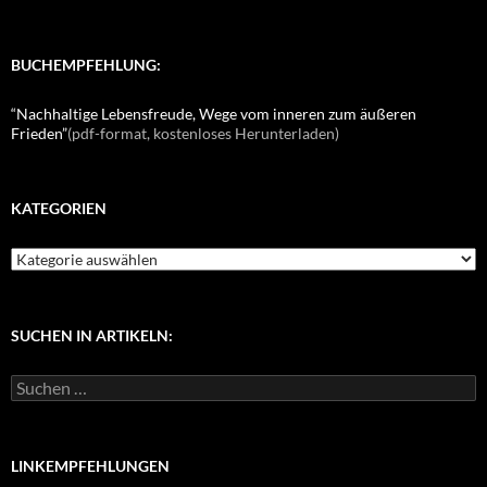
BUCHEMPFEHLUNG:
“Nachhaltige Lebensfreude, Wege vom inneren zum äußeren
Frieden”
(pdf-format, kostenloses Herunterladen)
KATEGORIEN
K
a
t
e
g
SUCHEN IN ARTIKELN:
o
r
S
i
u
e
c
n
h
e
LINKEMPFEHLUNGEN
n