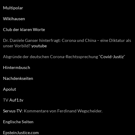
n
Multipolar
a
c
Wikihausen
h
:
Club der klaren Worte
Dr. Daniele Ganser hinterfragt: Corona und China – eine Diktatur als
unser Vorbild?
youtube
Abgründe der deutschen Corona-Rechtssprechung “
Covid-Justiz
”
Hintermbusch
Nachdenkseiten
Apolut
TV
Auf1.tv
Servus-TV
: Kommentare von Ferdinand Wegscheider.
Englische Seiten
EpsteinJustice.com