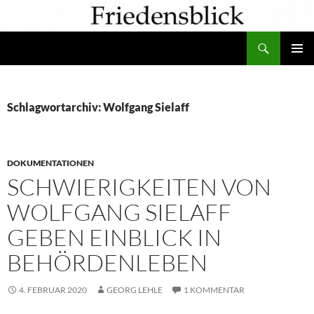
Zum
Inhalt
Suchen
springen
PRIMÄR
MENÜ
Schlagwortarchiv: Wolfgang Sielaff
DOKUMENTATIONEN
SCHWIERIGKEITEN VON
WOLFGANG SIELAFF
GEBEN EINBLICK IN
BEHÖRDENLEBEN
4. FEBRUAR 2020
GEORG LEHLE
1 KOMMENTAR