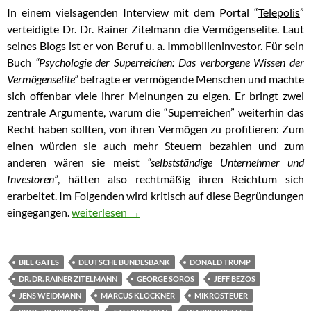
In einem vielsagenden Interview mit dem Portal “
Telepolis
”
verteidigte Dr. Dr. Rainer Zitelmann die Vermögenselite. Laut
seines
Blogs
ist er von Beruf u. a. Immobilieninvestor. Für sein
Buch
“Psychologie der Superreichen: Das verborgene Wissen der
Vermögenselite”
befragte er vermögende Menschen und machte
sich offenbar viele ihrer Meinungen zu eigen. Er bringt zwei
zentrale Argumente, warum die “Superreichen” weiterhin das
Recht haben sollten, von ihren Vermögen zu profitieren: Zum
einen würden sie auch mehr Steuern bezahlen und zum
anderen wären sie meist
“selbstständige Unternehmer und
Investoren”
, hätten also rechtmäßig ihren Reichtum sich
erarbeitet. Im Folgenden wird kritisch auf diese Begründungen
eingegangen.
Superreiche zahlen kaum Steuern, erzwingen arbe
weiterlesen
→
BILL GATES
DEUTSCHE BUNDESBANK
DONALD TRUMP
DR. DR. RAINER ZITELMANN
GEORGE SOROS
JEFF BEZOS
JENS WEIDMANN
MARCUS KLÖCKNER
MIKROSTEUER