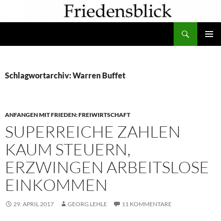
Zum
Inhalt
Suchen
springen
PRIMÄR
MENÜ
Schlagwortarchiv: Warren Buffet
ANFANGEN MIT FRIEDEN: FREIWIRTSCHAFT
SUPERREICHE ZAHLEN
KAUM STEUERN,
ERZWINGEN ARBEITSLOSE
EINKOMMEN
29. APRIL 2017
GEORG LEHLE
11 KOMMENTARE