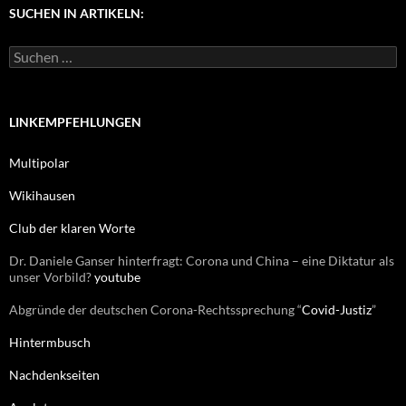
g
SUCHEN IN ARTIKELN:
o
r
S
i
u
e
c
n
h
e
LINKEMPFEHLUNGEN
n
n
Multipolar
a
c
Wikihausen
h
:
Club der klaren Worte
Dr. Daniele Ganser hinterfragt: Corona und China – eine Diktatur als
unser Vorbild?
youtube
Abgründe der deutschen Corona-Rechtssprechung “
Covid-Justiz
”
Hintermbusch
Nachdenkseiten