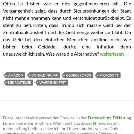
Offen ist bisher, wie er dies gegenfinanzieren will. Die
Vergangenheit zeigt, dass durch Steuersenkungen der Staat
nicht mehr einnehmen kann und verschuldet zurückbleibt. Es
steht zu befürchten, dass Trump sich massiv Geld bei der
Zentralbank ausleiht und die Geldmenge weiter aufbläht. Da
das Geld bei den einfachen Menschen ankäme, nicht wie
bisher beim Geldadel, dürfte eine Inflation dann
unausweichlich sein. Was wäre die Alternative?
So könnte Dona
weiterlesen
→
AMAZON
DONALD TRUMP
GEORGE SOROS
MICROSOFT
MIKROSTEUER
WARREN BUFFET
Diese Internetseite verwendet Cookies. In der
Datenschutz-Erklärung
können Sie mehr erfahren. Wenn Sie trotz dieses Hinweises auf
meinem Blog bleiben, setze ich ihr Einverständnis voraus. Daher
verzichte ich auf Ihre ausdrückliche Einverständnis-Erklärung.