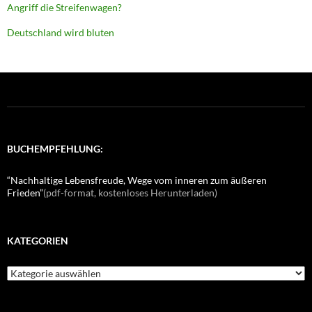
Angriff die Streifenwagen?
Deutschland wird bluten
BUCHEMPFEHLUNG:
“Nachhaltige Lebensfreude, Wege vom inneren zum äußeren
Frieden”
(pdf-format, kostenloses Herunterladen)
KATEGORIEN
K
a
t
e