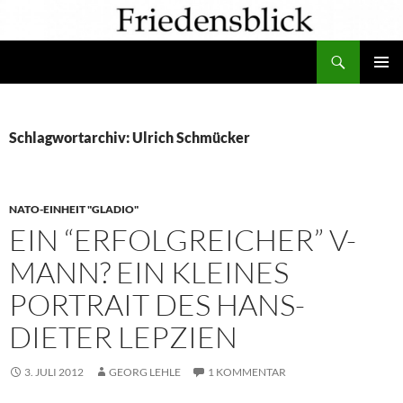
Zum
Inhalt
Suchen
springen
PRIMÄR
MENÜ
Schlagwortarchiv: Ulrich Schmücker
NATO-EINHEIT "GLADIO"
EIN “ERFOLGREICHER” V-
MANN? EIN KLEINES
PORTRAIT DES HANS-
DIETER LEPZIEN
3. JULI 2012
GEORG LEHLE
1 KOMMENTAR