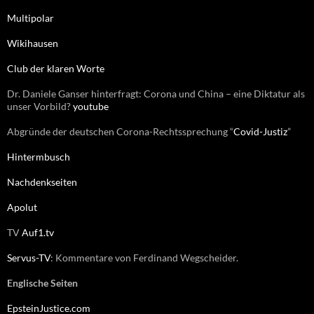
n
Multipolar
a
c
Wikihausen
h
:
Club der klaren Worte
Dr. Daniele Ganser hinterfragt: Corona und China – eine Diktatur als
unser Vorbild?
youtube
Abgründe der deutschen Corona-Rechtssprechung “
Covid-Justiz
”
Hintermbusch
Nachdenkseiten
Apolut
TV
Auf1.tv
Servus-TV
: Kommentare von Ferdinand Wegscheider.
Englische Seiten
EpsteinJustice.com