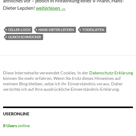
ähnliches vor – jedoch in Mitwirkung eines V-Mann, Hans-
Dieter Lepzien!
Ein “erfolgreicher” V-Mann? Ein kleines Portrai
weiterlesen
→
CELLER-LOCH
HANS-DIETER LEPZIEN
TODESLISTEN
ULRICH SCHMÜCKER
Diese Internetseite verwendet Cookies. In der
Datenschutz-Erklärung
können Sie mehr erfahren. Wenn Sie trotz dieses Hinweises auf
meinem Blog bleiben, setze ich ihr Einverständnis voraus. Daher
verzichte ich auf Ihre ausdrückliche Einverständnis-Erklärung.
USERONLINE
8 Users
online