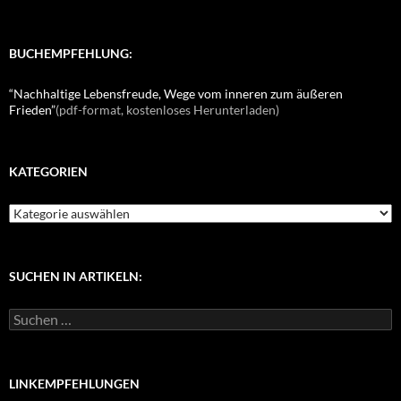
BUCHEMPFEHLUNG:
“Nachhaltige Lebensfreude, Wege vom inneren zum äußeren
Frieden”
(pdf-format, kostenloses Herunterladen)
KATEGORIEN
K
a
t
e
g
SUCHEN IN ARTIKELN:
o
r
S
i
u
e
c
n
h
e
LINKEMPFEHLUNGEN
n