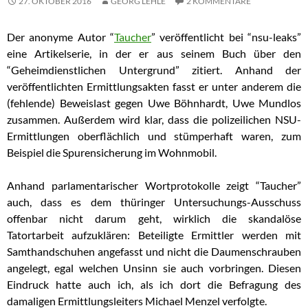
27. OKTOBER 2016
GEORG LEHLE
2 KOMMENTARE
Der anonyme Autor “
Taucher
” veröffentlicht bei “nsu-leaks”
eine Artikelserie, in der er aus seinem Buch über den
“Geheimdienstlichen Untergrund” zitiert. Anhand der
veröffentlichten Ermittlungsakten fasst er unter anderem die
(fehlende) Beweislast gegen Uwe Böhnhardt, Uwe Mundlos
zusammen. Außerdem wird klar, dass die polizeilichen NSU-
Ermittlungen oberflächlich und stümperhaft waren, zum
Beispiel die Spurensicherung im Wohnmobil.
Anhand parlamentarischer Wortprotokolle zeigt “Taucher”
auch, dass es dem thüringer Untersuchungs-Ausschuss
offenbar nicht darum geht, wirklich die skandalöse
Tatortarbeit aufzuklären: Beteiligte Ermittler werden mit
Samthandschuhen angefasst und nicht die Daumenschrauben
angelegt, egal welchen Unsinn sie auch vorbringen. Diesen
Eindruck hatte auch ich, als ich dort die Befragung des
damaligen Ermittlungsleiters Michael Menzel verfolgte.