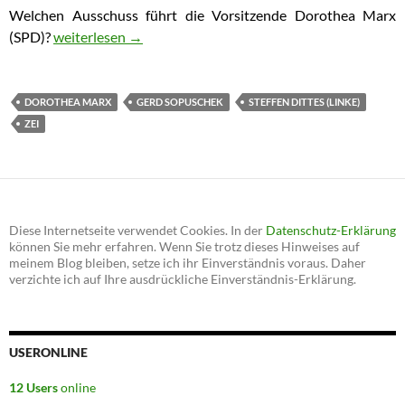
Welchen Ausschuss führt die Vorsitzende Dorothea Marx
(SPD)?
NSU: Leitet Dorothea Marx (SPD) einen staatschützen
weiterlesen
→
DOROTHEA MARX
GERD SOPUSCHEK
STEFFEN DITTES (LINKE)
ZEI
Diese Internetseite verwendet Cookies. In der
Datenschutz-Erklärung
können Sie mehr erfahren. Wenn Sie trotz dieses Hinweises auf
meinem Blog bleiben, setze ich ihr Einverständnis voraus. Daher
verzichte ich auf Ihre ausdrückliche Einverständnis-Erklärung.
USERONLINE
12 Users
online