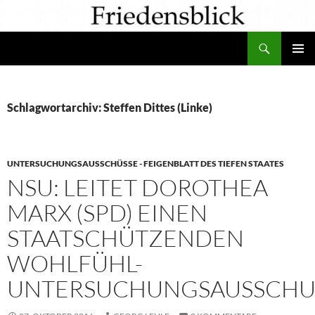
Zum
Inhalt
Suchen
springen
PRIMÄR
MENÜ
Schlagwortarchiv: Steffen Dittes (Linke)
UNTERSUCHUNGSAUSSCHÜSSE - FEIGENBLATT DES TIEFEN STAATES
NSU: LEITET DOROTHEA
MARX (SPD) EINEN
STAATSCHÜTZENDEN
WOHLFÜHL-
UNTERSUCHUNGSAUSSCHU