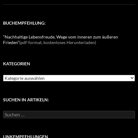
BUCHEMPFEHLUNG:
“Nachhaltige Lebensfreude, Wege vom inneren zum äußeren
Frieden”
(pdf-format, kostenloses Herunterladen)
KATEGORIEN
K
a
t
e
g
SUCHEN IN ARTIKELN:
o
r
S
i
u
e
c
n
h
e
LINKEMPFEHLUNGEN