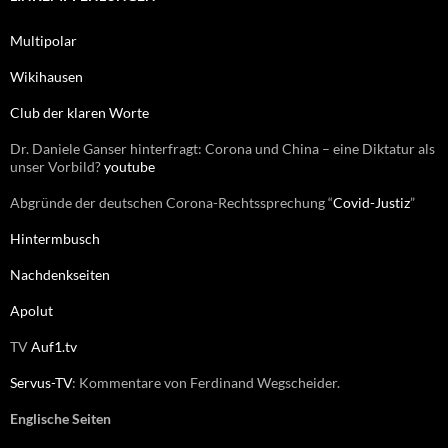
n
n
Multipolar
a
c
Wikihausen
h
:
Club der klaren Worte
Dr. Daniele Ganser hinterfragt: Corona und China – eine Diktatur als
unser Vorbild?
youtube
Abgründe der deutschen Corona-Rechtssprechung “
Covid-Justiz
”
Hintermbusch
Nachdenkseiten
Apolut
TV
Auf1.tv
Servus-TV
: Kommentare von Ferdinand Wegscheider.
Englische Seiten