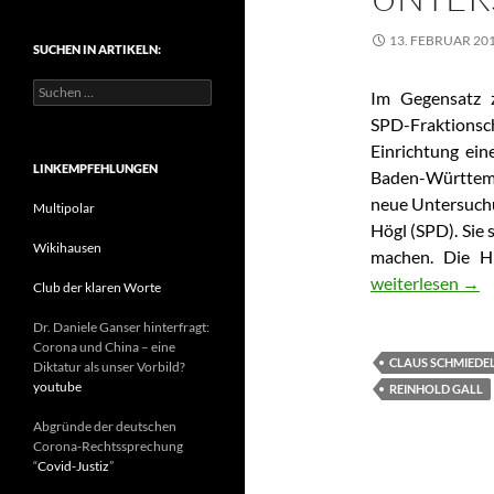
t
e
13. FEBRUAR 20
SUCHEN IN ARTIKELN:
g
o
S
r
Im Gegensatz 
u
i
SPD-Fraktions
c
e
h
Einrichtung ei
n
e
LINKEMPFEHLUNGEN
Baden-Württem
n
neue Untersuchu
n
Multipolar
a
Högl (SPD). Sie 
c
Wikihausen
machen. Die H
h
Baden-Württemb
weiterlesen
→
:
Club der klaren Worte
Dr. Daniele Ganser hinterfragt:
Corona und China – eine
CLAUS SCHMIEDE
Diktatur als unser Vorbild?
youtube
REINHOLD GALL
Abgründe der deutschen
Corona-Rechtssprechung
“
Covid-Justiz
”