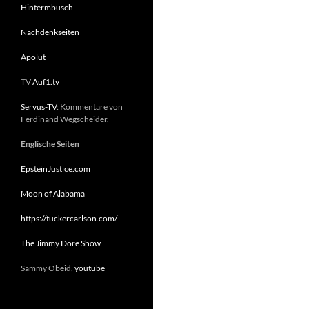
Hintermbusch
Nachdenkseiten
Apolut
TV
Auf1.tv
Servus-TV
: Kommentare von
Ferdinand Wegscheider.
Englische Seiten
EpsteinJustice.com
Moon of Alabama
https://tuckercarlson.com/
The Jimmy Dore Show
Sammy Obeid,
youtube