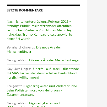
LETZTE KOMMENTARE
Nachrichtenunterdrückung Februar 2018 –
Ständige Publikumskonferenz der öffentlich-
rechtlichen Medien e.V.
zu
Nunes-Memo legt
nahe, dass Trump-Kampagne gesetzeswidrig
abgehört wurde
Bernhard Kirner
zu
Die neue Ära der
Menschenfänger
Georg Lehle
zu
Die neue Ära der Menschenfänger
Kay-Uwe Hegr
zu
Überfall auf Israel – flüchtende
HAMAS-Terroristen demnächst in Deutschland
herzlich willkommen?
Freigeist
zu
Eigenartigkeiten und Widersprüche
beim Polizistenmord von Heilbronn –
Zusammenfassung
Georg Lehle
zu
Eigenartigkeiten und