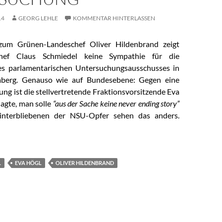
14
GEORG LEHLE
KOMMENTAR HINTERLASSEN
zum Grünen-Landeschef Oliver Hildenbrand zeigt
chef Claus Schmiedel keine Sympathie für die
nes parlamentarischen Untersuchungsausschusses in
berg. Genauso wie auf Bundesebene: Gegen eine
ng ist die stellvertretende Fraktionsvorsitzende Eva
sagte, man solle
“aus der Sache keine never ending story”
interbliebenen der NSU-Opfer sehen das anders.
erg: SPD versagt bei NSU-Untersuchung
L
EVA HÖGL
OLIVER HILDENBRAND