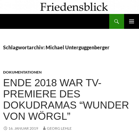
Zum
Inhalt
Suchen
springen
PRIMÄR
MENÜ
Schlagwortarchiv: Michael Unterguggenberger
DOKUMENTATIONEN
ENDE 2018 WAR TV-
PREMIERE DES
DOKUDRAMAS “WUNDER
VON WÖRGL”
16. JANUAR 2019
GEORG LEHLE