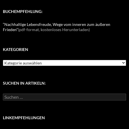
BUCHEMPFEHLUNG:
“Nachhaltige Lebensfreude, Wege vom inneren zum äußeren
Frieden”
(pdf-format, kostenloses Herunterladen)
KATEGORIEN
K
a
t
e
g
SUCHEN IN ARTIKELN:
o
r
S
i
u
e
c
n
h
e
LINKEMPFEHLUNGEN
n
n