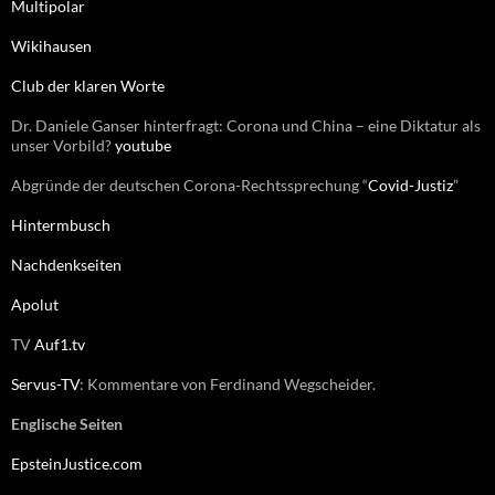
Multipolar
a
c
Wikihausen
h
:
Club der klaren Worte
Dr. Daniele Ganser hinterfragt: Corona und China – eine Diktatur als
unser Vorbild?
youtube
Abgründe der deutschen Corona-Rechtssprechung “
Covid-Justiz
”
Hintermbusch
Nachdenkseiten
Apolut
TV
Auf1.tv
Servus-TV
: Kommentare von Ferdinand Wegscheider.
Englische Seiten
EpsteinJustice.com