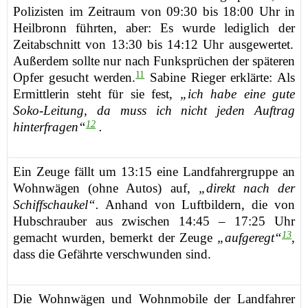
Polizisten im Zeitraum von 09:30 bis 18:00 Uhr in
Heilbronn führten,
aber:
Es wurde
l
ediglich de
r
Zeitabschnitt von 13:30 bis 14:12 Uhr
aus
gew
erte
t
.
Außerdem sollte nur nach Funksprüchen der späteren
11
Opfer gesucht werden.
Sabine Rieger erklärte:
Als
Ermittler
in
steht für sie fest,
„i
ch habe eine gute
Soko-Leitung, da muss ich nicht jeden Auftrag
12
hinterfragen“
.
Ein Zeuge fällt um 13:15 eine Landfahrergruppe an
Wohnwägen (ohne Autos) auf,
„direkt nach der
Schiffschaukel“.
Anhand von Luftbildern, die von
Hubschrauber aus zwischen 14:45 – 17:25 Uhr
13
gemacht wurden, bemerkt der Zeuge
„aufgeregt“
,
dass die Gefährte verschwunden sind.
Die Wohnwägen und Wohnmobil
e
der Landfahrer