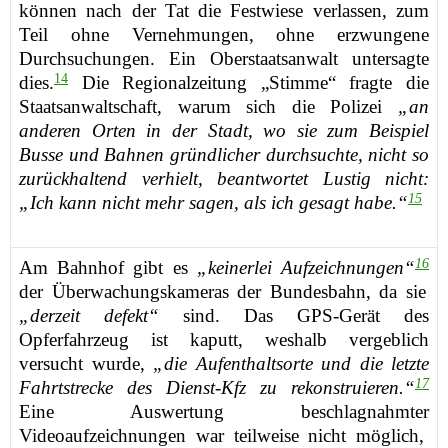
können
nach der Tat
die
Festwiese
verlassen,
zum
Teil
ohne Vernehmungen,
ohne
erzwungene
Durchsuchungen.
Ein
Oberstaatsanwalt
untersagte
14
dies
.
Die Regionalzeitung „Stimme“ fragte die
Staatsanwaltschaft, warum sich die Polizei
„an
anderen Orten in der Stadt, wo sie zum Beispiel
Busse und Bahnen gründlicher durchsuchte, nicht so
zurückhaltend verhielt, beantwortet Lustig nicht:
15
„Ich kann nicht mehr sagen, als ich gesagt habe.“
16
Am
Bahnhof
g
ibt
es
„keinerlei Aufzeichnungen“
der Überwachungskameras der Bundesbahn, da sie
„derzeit defekt“
sind
.
D
as GPS-Gerät des
Opferfahrzeug
ist
kaputt, weshalb vergeblich
versucht wurde,
„die Aufenthaltsorte und die letzte
17
Fahrtstrecke des Dienst-Kfz zu rekonstruieren.“
E
ine Auswertung
beschlagnahmter
Videoaufzeichnungen
war teilweise
nicht möglich,