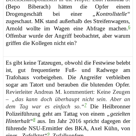
(Bepo Biberach)
hä
tten
die Opfer einem
Drogengeschäft bei einer
„Kontrollstelle“
zugeschaut.
MK
stand außerhalb des Streifenwagens,
6
Arnold wollte
im Wagen
eine Abfrage machen.
Offenbar wurde der Angriff beobachtet, aber warum
griffen die Kollegen nicht ein?
Es gibt keine
Tatzeugen
, obwohl die Festwiese belebt
ist,
gut frequentierte
Fuß- und Radwege
am
Trafohaus
vorbei
gehen
. Die Angreifer verbleiben
sogar am Tatort und berauben die blutenden Opfer.
Revierleiter Andreas M. kommentiert: Keine Zeugen
–
„das kann doch überhaupt nicht sein. Aber an
7
dem Tag war es einfach so.“
Die Hei
lbronner
Polizeiführung
g
eht
am Tattag von einem
„gezielten
8
Hinterhalt“
aus.
Im Jahr 2016 spricht dagegen
der
führende
NSU
-Ermittler
des BKA,
Axel Kühn, von
9
einer
„Zufalls
tat
“
,
Zufallsopfern
.