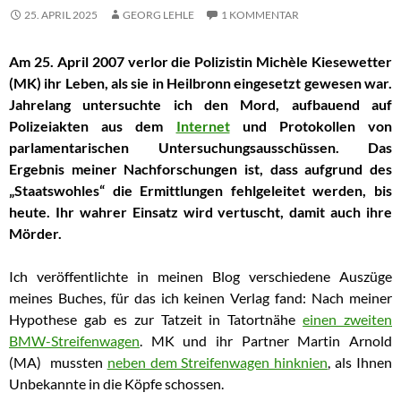
25. APRIL 2025
GEORG LEHLE
1 KOMMENTAR
Am 25. April 2007 verlor die Polizistin Michèle Kiesewetter
(MK) ihr Leben, als sie in Heilbronn eingesetzt gewesen war.
Jahrelang untersuchte ich den Mord, aufbauend auf
Polizeiakten aus dem
Internet
und Protokollen von
parlamentarischen Untersuchungsausschüssen. Das
Ergebnis meiner Nachforschungen ist, dass aufgrund des
„Staatswohles“ die Ermittlungen fehlgeleitet werden, bis
heute. Ihr wahrer Einsatz wird vertuscht, damit auch ihre
Mörder.
Ich veröffentlichte in meinen Blog verschiedene Auszüge
meines Buches, für das ich keinen Verlag fand:
Nach meiner
Hypothese gab es zur Tatzeit in Tatortnähe
einen zweiten
BMW-Streifenwagen
. MK und ihr Partner Martin Arnold
(MA) mussten
neben dem Streifenwagen hinknien
, als Ihnen
Unbekannte in die Köpfe schossen.