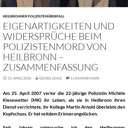
HEILBRONNER POLIZISTENÜBERFALL
EIGENARTIGKEITEN UND
WIDERSPRÜCHE BEIM
POLIZISTENMORD VON
HEILBRONN –
ZUSAMMENFASSUNG
15. APRIL 2026
GEORG LEHLE
11 KOMMENTARE
Am 25. April 2007 verlor die
22-jährige
Polizistin Michèle
Kiesewetter (MK) ihr Leben, als sie in Heilbronn
ihren
Dienst verrichtete
,
ihr Kollege Martin Arnold überlebte den
Kopfschuss.
Er hat seitdem Erinnerungslücken
.
Seit Jahren
untersuche ich den
Heilbronner