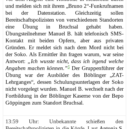
und melden sich mit ihrem „
Bruno
2
“-
Funkrufnamen
bei der Datenstation
. Gleichzeitig
sollen
Bereitschaftspolizisten von verschiedenen Standorten
eine Übung in Bruchsa
l
gehabt haben.
Übungsteilnehmer
Manuel B.
h
ält
telefonisch
SMS-
Kontakt
mit
beiden
Opfern,
aber aus privaten
Gründen.
Er meldet sich nach dem Mord nicht bei
der Soko. Als Ermittler ihn fragen warum, war seine
Antwort:
„Ich wusste nicht, dass ich irgend welche
5
Angaben machen können.”
Der
Gruppenführer der
Übung
war
der Ausbilder des
Böblinger
„ZAT-
Lehrganges“, dessen Schulungsunterlagen der Soko
nicht vorgelegt wurden. Manuel B.
wechselt
nach der
Fortbildung in der Böblinger Kaserne
von der
Bepo
Göppingen zum Standort
Bruchsal.
13:59 Uhr: Unbekannte schießen den
Bereitschaftspolizisten in die Köpfe. Laut
Antonia S.