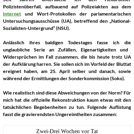
Polizistenüberfall
, aufbauend auf Polizeiakten aus dem
Internet
und
Wort-
Protokollen
der
parlamentarischen
Untersuchungsausschüsse
(UA),
betreffend de
n
„National-
Sozialisten-Untergrund“ (NSU)
.
Anlässlich ihres baldigen Todestages
fasse ich die
unglaubliche Serie an Zufällen,
Eigenartigkeiten
und
Widersprüchen
im Fall
zusammen,
die
bis heute
trotz UA
der
Aufklärung
harren
.
Sie
sollen
sich
im Vorfeld
der Bluttat
ereignet haben, am
25. April selber
und danach, sowie
während der Ermittlungen der Sonderkommission (Soko).
Wie
realistisch
sind
diese Abweichungen von der Norm
?
Für
mich hat die offizielle
Rekonstruktion
kaum etwas
mit de
n
tatsächlichen Begebenheiten
zu tun.
Folgende Auflistung
fasst
die gravierendsten
Ungereimtheiten
zusammen:
Zwei-Drei Wochen vor Tat