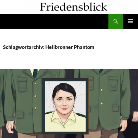
Zum
Inhalt
Suchen
springen
PRIMÄR
MENÜ
Schlagwortarchiv: Heilbronner Phantom