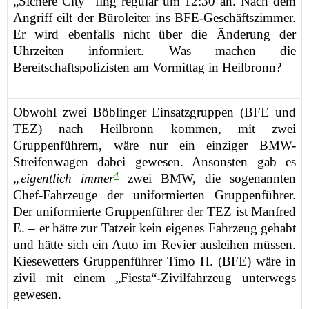
„Sichere City“
fing
regulär um 1
2
:30 an.
Nach dem
Angriff eilt
der
Bürol
eiter
ins
BFE-
Geschäftszimmer
.
Er wird ebenfalls nicht über die Änderung der
Uhrzeiten informiert.
Was machen die
Bereitschaftspolizisten am Vormittag in Heilbronn?
Obwohl
zwei Böblinger Einsatzgruppen
(BFE und
TEZ)
nach Heilbronn kommen
,
mit zwei
Gruppenführern, wäre
nur ein einzige
r
BMW-
Streifenwagen
dabei
gewesen
. Ansonsten gab es
4
„
eigentlich immer
zwei BMW, die
sogenannten
Chef-
Fahrzeuge der
uniformierten
Gruppenführer.
Der
uniformierte
Gruppenführer der TEZ
ist
Manfred
E. –
er
h
ätte
zur Tatzeit kein eigenes Fahrzeug
gehabt
und hätte sich ein Auto
im Revier
ausleihen m
ü
ssen
.
Kiesewetters Gruppenführer Timo H.
(BFE)
wäre
in
zivil
mit einem „Fiesta“-Zivilfahrzeug
unterwegs
gewesen
.