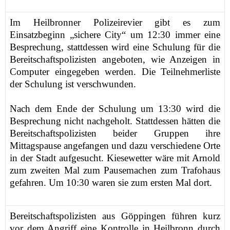
Im
Heilbronner Polizeirevier g
ibt es
zum
Einsatzb
eginn „
sichere City“
um 12:30 immer
eine
Besprechung,
stattdessen
wird
eine Schulung für die
Bereitschaftspolizisten
angeboten
,
wie Anzeigen in
Computer eingegeben werden
. Die Teilnehmerliste
der Schulung ist verschwunden.
Nach dem Ende der Schulung um 13:30 wird die
Besprechung nicht nachgeholt.
S
tattdessen
hätten
die
Bereitschaftsp
olizisten
beider Gruppen
ihre
Mittagsp
ause
angefangen
und dazu verschiedene Orte
in der Stadt aufgesucht
.
Kiesewetter
wäre
mit Arnold
zum zweiten Mal zum Pausemachen
zum Trafohaus
gefahren
.
Um 10:30 waren sie zum ersten Mal dort.
Bereitschaftspolizisten aus Göppingen führen kurz
vor dem
Angriff
eine Kontrolle
in Heilbronn
durch