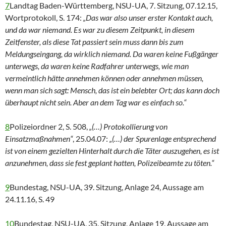
7
Landtag Baden-Württemberg, NSU-UA, 7. Sitzung, 07.12.15,
Wortprotokoll, S. 174:
„Das war also unser erster Kontakt auch,
und da war niemand. Es war zu diesem Zeitpunkt, in diesem
Zeitfenster, als diese Tat passiert sein muss dann bis zum
Meldungseingang, da wirklich niemand. Da waren keine Fußgänger
unterwegs, da waren keine Radfahrer unterwegs, wie man
vermeintlich hätte annehmen können oder annehmen müssen,
wenn man sich sagt: Mensch, das ist ein belebter Ort; das kann doch
überhaupt nicht sein. Aber an dem Tag war es einfach so.“
8
Polizeiordner 2, S. 508,
„(…) Protokollierung von
Einsatzmaßnahmen“
, 25.04.07:
„
(…)
der Spurenlage entsprechend
ist von einem gezielten Hinterhalt durch die Täter auszugehen, es ist
anzunehmen, dass sie fest geplant hatten, Polizeibeamte zu töten.“
9
Bundestag, NSU-UA, 39. Sitzung, Anlage 24, Aussage am
24.11.16, S. 49
10
Bundestag, NSU-UA, 35. Sitzung, Anlage 19, Aussage am