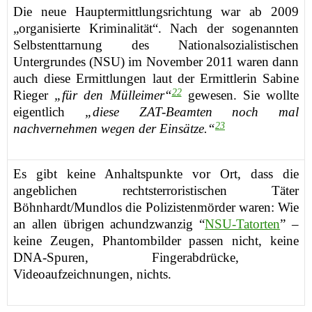
Die
neue
Haupte
rmittlungsrichtung
war
ab 2009
„organisierte Kriminalität“. Nach der
sogenannten
Selbste
nttarnung des Nationalsozialistischen
Untergrundes (NSU) im November 2011 waren
dann
auch
die
se
Ermittlung
en
laut der Ermittlerin Sabine
22
R
ieger
„
für den Mülleimer“
gewesen.
Sie
w
ollte
eigentlich
„
diese ZAT-Beamten noch mal
23
nachvernehmen wegen der Einsätze.“
Es gibt
keine
Anhaltspunkte vor Ort
, dass
die
angeblichen
rechtsterroristischen
Täter
Böhnhardt/Mundlos die Polizistenmörder waren: Wie
an allen übrigen achundzwanzig “
NSU-Tatorten
” –
k
ein
e
Zeuge
n
,
Phantombilder passen nicht,
k
eine
DNA-Spuren,
Fingerabdrücke,
Videoaufzeichnungen,
nichts.