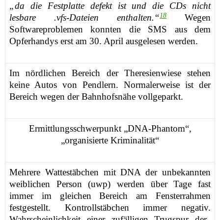
„da die Festplatte defekt ist und die CDs nicht
18
lesbare .vfs-Dateien enthalten.“
Wegen
Softwareproblemen konnten die SMS aus dem
Opferhandys erst am 30. April
ausgelesen
werden.
Im nördlichen Bereich der Theresienwiese stehen
keine Autos von Pendlern. Normalerweise ist der
Bereich wegen der Bahnhofsnähe vollgeparkt.
Ermittlungsschwerpunkt „DNA-Phantom“,
„organisierte Kriminalität“
Mehrere Wattestäbchen mit
DNA der unbekannten
weiblichen Person (
uwp
)
werden über Tage
fast
immer im gleichen Bereich
am Fensterrahmen
festgestellt. Kontrollstäbchen immer negativ
.
Wahrscheinlichkeit
einer
zufälligen Trugspur der