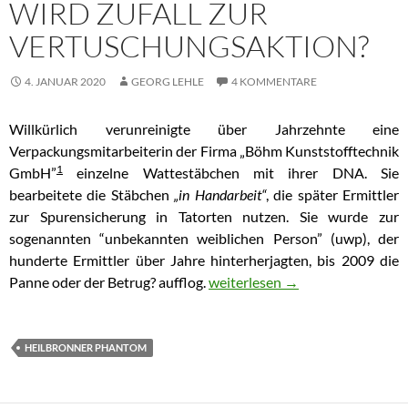
WIRD ZUFALL ZUR
VERTUSCHUNGSAKTION?
4. JANUAR 2020
GEORG LEHLE
4 KOMMENTARE
Willkürlich verunreinigte über Jahrzehnte eine
Verpackungsmitarbeiterin der Firma „Böhm Kunststofftechnik
1
GmbH”
einzelne Wattestäbchen mit ihrer DNA. Sie
bearbeitete die Stäbchen
„in Handarbeit“
, die später Ermittler
zur Spurensicherung in Tatorten nutzen. Sie wurde zur
sogenannten “unbekannten weiblichen Person” (uwp), der
hunderte Ermittler über Jahre hinterherjagten, bis 2009 die
Panne oder der Betrug? aufflog.
Das heilbronner DNA-Phantom – 
weiterlesen
→
HEILBRONNER PHANTOM