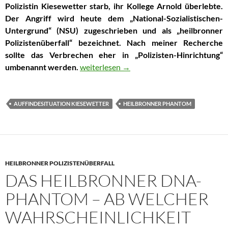
Polizistin Kiesewetter starb, ihr Kollege Arnold überlebte.
Der Angriff wird
heute dem „National-Sozialistischen-
Untergrund“ (NSU) zugeschrieben und als „heilbronner
Polizistenüberfall“ bezeichnet. Nach meiner Recherche
sollte das Verbrechen eher in „Polizisten-Hinrichtung“
umbenannt werden.
Erschoss heilbronner Polizistenmörder da
weiterlesen
→
AUFFINDESITUATION KIESEWETTER
HEILBRONNER PHANTOM
HEILBRONNER POLIZISTENÜBERFALL
DAS HEILBRONNER DNA-
PHANTOM – AB WELCHER
WAHRSCHEINLICHKEIT