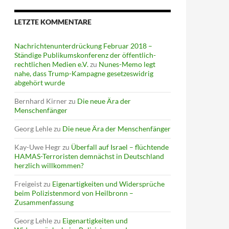
LETZTE KOMMENTARE
Nachrichtenunterdrückung Februar 2018 –
Ständige Publikumskonferenz der öffentlich-
rechtlichen Medien e.V.
zu
Nunes-Memo legt
nahe, dass Trump-Kampagne gesetzeswidrig
abgehört wurde
Bernhard Kirner
zu
Die neue Ära der
Menschenfänger
Georg Lehle
zu
Die neue Ära der Menschenfänger
Kay-Uwe Hegr
zu
Überfall auf Israel – flüchtende
HAMAS-Terroristen demnächst in Deutschland
herzlich willkommen?
Freigeist
zu
Eigenartigkeiten und Widersprüche
beim Polizistenmord von Heilbronn –
Zusammenfassung
Georg Lehle
zu
Eigenartigkeiten und