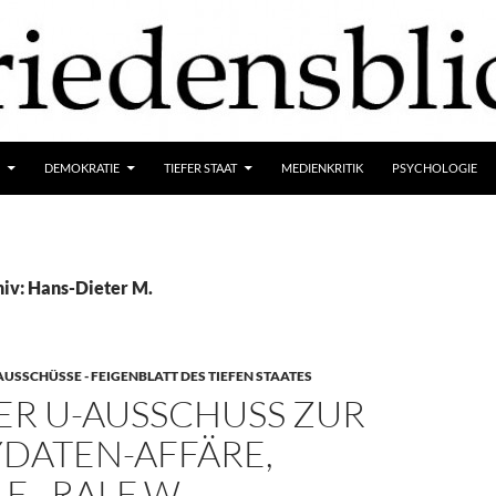
DEMOKRATIE
TIEFER STAAT
MEDIENKRITIK
PSYCHOLOGIE
iv: Hans-Dieter M.
SSCHÜSSE - FEIGENBLATT DES TIEFEN STAATES
ER U-AUSSCHUSS ZUR
DATEN-AFFÄRE,
E., RALF W.