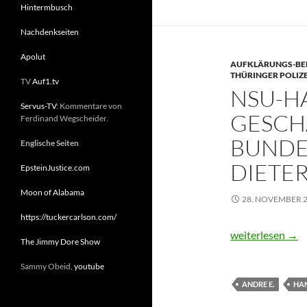
Hintermbusch
Nachdenkseiten
Apolut
AUFKLÄRUNGS-B
THÜRINGER POLIZE
TV
Auf1.tv
NSU-H
Servus-TV
: Kommentare von
GESCHA
Ferdinand Wegscheider.
UNDES
Englische Seiten
IETER 
EpsteinJustice.com
Moon of Alabama
28. NOVEMBER 
https://tuckercarlson.com/
NSU-Handy: Hat 
weiterlesen
→
The Jimmy Dore Show
Sammy Obeid,
youtube
ANDRE E.
HAN