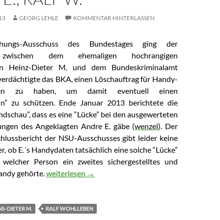
13
GEORG LEHLE
KOMMENTAR HINTERLASSEN
hungs-Ausschuss des Bundestages ging der
 zwischen dem ehemaligen hochrangigen
ten Heinz-Dieter M. und dem Bundeskriminalamt
verdächtigte das BKA, einen Löschauftrag für Handy-
en zu haben, um damit eventuell einen
n” zu schützen. Ende Januar 2013 berichtete die
ndschau”, dass es eine “Lücke” bei den ausgewerteten
ngen des Angeklagten Andre E. gäbe (
wenzel
). Der
lussbericht der NSU-Ausschusses gibt leider keine
, ob E.´s Handydaten tatsächlich eine solche “Lücke”
 welcher Person ein zweites sichergestelltes und
andy gehörte.
NSU: Der U-Ausschuss zur Handydaten-Affäre, Andre
weiterlesen
→
S-DIETER M.
RALF WOHLLEBEN