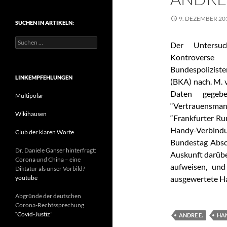
t
e
9. DEZEMBER 20
SUCHEN IN ARTIKELN:
g
o
S
r
Der Untersuc
u
i
Kontroverse
c
e
h
Bundespolizis
n
e
LINKEMPFEHLUNGEN
(BKA) nach. M. 
n
Daten gegeb
n
Multipolar
a
“Vertrauensman
c
Wikihausen
“Frankfurter Ru
h
Handy-Verbindu
:
Club der klaren Worte
Bundestag Absch
Dr. Daniele Ganser hinterfragt:
Auskunft darüber
Corona und China – eine
aufweisen, und
Diktatur als unser Vorbild?
youtube
ausgewertete H
Abgründe der deutschen
Corona-Rechtssprechung
“
Covid-Justiz
”
ANDRE E.
HAN