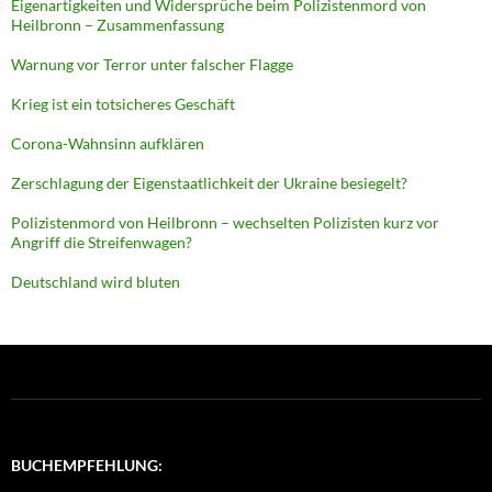
Eigenartigkeiten und Widersprüche beim Polizistenmord von
Heilbronn – Zusammenfassung
Warnung vor Terror unter falscher Flagge
Krieg ist ein totsicheres Geschäft
Corona-Wahnsinn aufklären
Zerschlagung der Eigenstaatlichkeit der Ukraine besiegelt?
Polizistenmord von Heilbronn – wechselten Polizisten kurz vor
Angriff die Streifenwagen?
Deutschland wird bluten
BUCHEMPFEHLUNG: