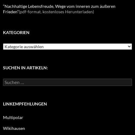
“Nachhaltige Lebensfreude, Wege vom inneren zum äußeren
Frieden”
(pdf-format, kostenloses Herunterladen)
KATEGORIEN
K
a
t
e
g
SUCHEN IN ARTIKELN:
o
r
S
i
u
e
c
n
h
e
LINKEMPFEHLUNGEN
n
n
Multipolar
a
c
Wikihausen
h