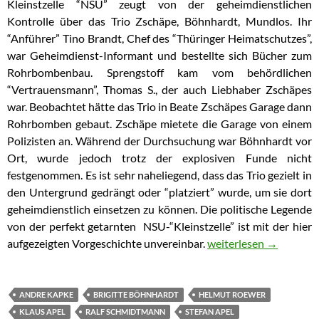
Kleinstzelle “NSU” zeugt von der geheimdienstlichen
Kontrolle über das Trio Zschäpe, Böhnhardt, Mundlos. Ihr
“Anführer” Tino Brandt, Chef des “Thüringer Heimatschutzes”,
war Geheimdienst-Informant und bestellte sich Bücher zum
Rohrbombenbau. Sprengstoff kam vom behördlichen
“Vertrauensmann”, Thomas S., der auch Liebhaber Zschäpes
war. Beobachtet hätte das Trio in Beate Zschäpes Garage dann
Rohrbomben gebaut. Zschäpe mietete die Garage von einem
Polizisten an. Während der Durchsuchung war Böhnhardt vor
Ort, wurde jedoch trotz der explosiven Funde nicht
festgenommen. Es ist sehr naheliegend, dass das Trio gezielt in
den Untergrund gedrängt oder “platziert” wurde, um sie dort
geheimdienstlich einsetzen zu können. Die politische Legende
von der perfekt getarnten NSU-“Kleinstzelle” ist mit der hier
aufgezeigten Vorgeschichte unvereinbar.
NSU: In Zschäpes Gara
weiterlesen
→
ANDRE KAPKE
BRIGITTE BÖHNHARDT
HELMUT ROEWER
KLAUS APEL
RALF SCHMIDTMANN
STEFAN APEL