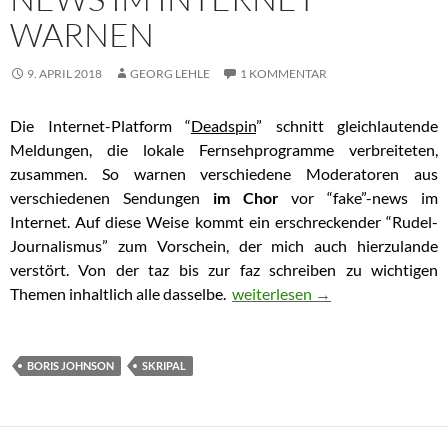
WARNEN
9. APRIL 2018
GEORG LEHLE
1 KOMMENTAR
Die Internet-Platform “
Deadspin
” schnitt gleichlautende
Meldungen, die lokale Fernsehprogramme verbreiteten,
zusammen. So warnen verschiedene Moderatoren aus
verschiedenen Sendungen
im Chor
vor “fake”-news im
Internet. Auf diese Weise kommt ein erschreckender “Rudel-
Journalismus” zum Vorschein, der mich auch hierzulande
verstört. Von der taz bis zur faz schreiben zu wichtigen
Themen inhaltlich alle dasselbe.
Zusammenstellung von Fernsehm
weiterlesen
→
BORIS JOHNSON
SKRIPAL