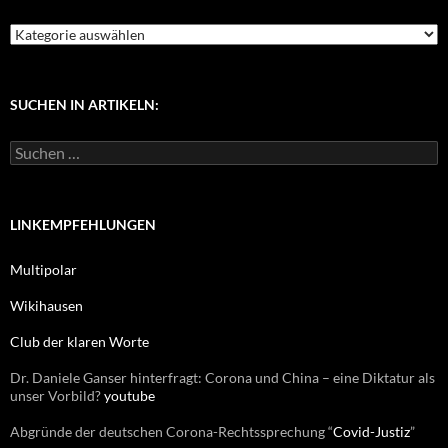
K
a
t
e
g
SUCHEN IN ARTIKELN:
o
r
S
i
u
e
c
n
h
e
LINKEMPFEHLUNGEN
n
n
Multipolar
a
c
Wikihausen
h
:
Club der klaren Worte
Dr. Daniele Ganser hinterfragt: Corona und China – eine Diktatur als
unser Vorbild?
youtube
Abgründe der deutschen Corona-Rechtssprechung “
Covid-Justiz
”