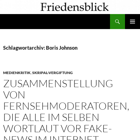
Zum
Inhalt
Suchen
springen
PRIMÄR
MENÜ
Schlagwortarchiv: Boris Johnson
MEDIENKRITIK
,
SKRIPAL-VERGIFTUNG
ZUSAMMENSTELLUNG
VON
FERNSEHMODERATOREN,
DIE ALLE IM SELBEN
WORTLAUT VOR FAKE-
NEWS IM INTERNET