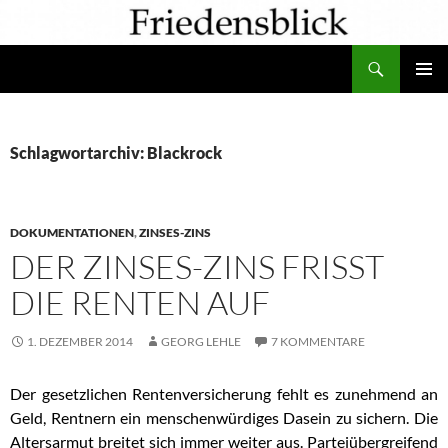
Zum
Inhalt
Suchen
springen
PRIMÄR
MENÜ
Schlagwortarchiv: Blackrock
DOKUMENTATIONEN
,
ZINSES-ZINS
DER ZINSES-ZINS FRISST
DIE RENTEN AUF
1. DEZEMBER 2014
GEORG LEHLE
7 KOMMENTARE
Der gesetzlichen Rentenversicherung fehlt es zunehmend an
Geld, Rentnern ein menschenwürdiges Dasein zu sichern. Die
Altersarmut breitet sich immer weiter aus. Parteiübergreifend