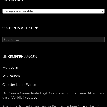
K
a
t
e
g
SUCHEN IN ARTIKELN:
o
r
S
i
u
e
c
n
h
e
LINKEMPFEHLUNGEN
n
n
Multipolar
a
c
Wikihausen
h
:
Club der klaren Worte
Dr. Daniele Ganser hinterfragt: Corona und China – eine Diktatur als
unser Vorbild?
youtube
Abgründe der deutschen Corona-Rechtssprechung “
Covid-Justiz
”