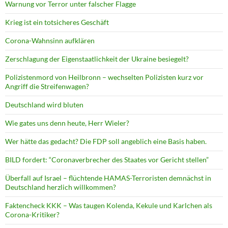
Warnung vor Terror unter falscher Flagge
Krieg ist ein totsicheres Geschäft
Corona-Wahnsinn aufklären
Zerschlagung der Eigenstaatlichkeit der Ukraine besiegelt?
Polizistenmord von Heilbronn – wechselten Polizisten kurz vor
Angriff die Streifenwagen?
Deutschland wird bluten
Wie gates uns denn heute, Herr Wieler?
Wer hätte das gedacht? Die FDP soll angeblich eine Basis haben.
BILD fordert: “Coronaverbrecher des Staates vor Gericht stellen”
Überfall auf Israel – flüchtende HAMAS-Terroristen demnächst in
Deutschland herzlich willkommen?
Faktencheck KKK – Was taugen Kolenda, Kekule und Karlchen als
Corona-Kritiker?