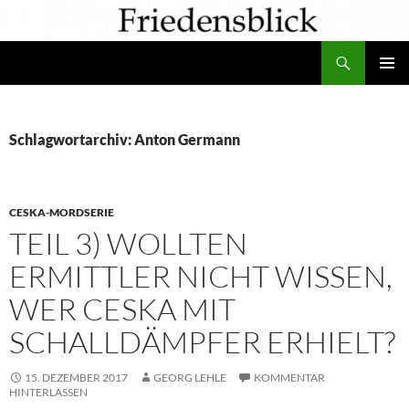
Zum
Inhalt
Suchen
springen
PRIMÄR
MENÜ
Schlagwortarchiv: Anton Germann
CESKA-MORDSERIE
TEIL 3) WOLLTEN
ERMITTLER NICHT WISSEN,
WER CESKA MIT
SCHALLDÄMPFER ERHIELT?
15. DEZEMBER 2017
GEORG LEHLE
KOMMENTAR
HINTERLASSEN