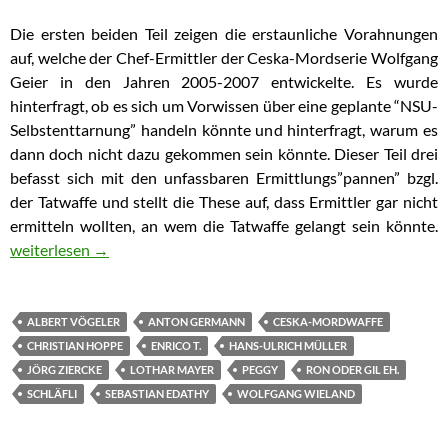
Die ersten beiden Teil zeigen die erstaunliche Vorahnungen
auf, welche der Chef-Ermittler der Ceska-Mordserie Wolfgang
Geier in den Jahren 2005-2007 entwickelte. Es wurde
hinterfragt, ob es sich um Vorwissen über eine geplante “NSU-
Selbstenttarnung” handeln könnte und hinterfragt, warum es
dann doch nicht dazu gekommen sein könnte. Dieser Teil drei
befasst sich mit den unfassbaren Ermittlungs”pannen” bzgl.
der Tatwaffe und stellt die These auf, dass Ermittler gar nicht
ermitteln wollten, an wem die Tatwaffe gelangt sein könnte.
Teil 3) Wollten Ermittler nicht wissen, wer Ceska mit Schalldämpf
weiterlesen
→
ALBERT VÖGELER
ANTON GERMANN
CESKA-MORDWAFFE
CHRISTIAN HOPPE
ENRICO T.
HANS-ULRICH MÜLLER
JÖRG ZIERCKE
LOTHAR MAYER
PEGGY
RON ODER GIL EH.
SCHLÄFLI
SEBASTIAN EDATHY
WOLFGANG WIELAND