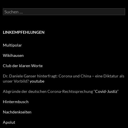
o
r
S
i
u
e
c
n
h
e
LINKEMPFEHLUNGEN
n
n
Multipolar
a
c
Wikihausen
h
:
Club der klaren Worte
Dr. Daniele Ganser hinterfragt: Corona und China – eine Diktatur als
unser Vorbild?
youtube
Abgründe der deutschen Corona-Rechtssprechung “
Covid-Justiz
”
Hintermbusch
Nachdenkseiten
Apolut