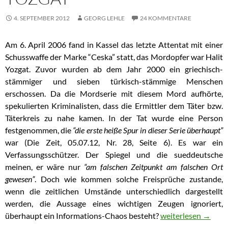
4. SEPTEMBER 2012
GEORG LEHLE
24 KOMMENTARE
Am 6. April 2006 fand in Kassel das letzte Attentat mit einer
Schusswaffe der Marke “Ceska” statt, das Mordopfer war Halit
Yozgat. Zuvor wurden ab dem Jahr 2000 ein griechisch-
stämmiger und sieben türkisch-stämmige Menschen
erschossen. Da die Mordserie mit diesem Mord aufhörte,
spekulierten Kriminalisten, dass die Ermittler dem Täter bzw.
Täterkreis zu nahe kamen. In der Tat wurde eine Person
festgenommen, die
“die erste heiße Spur in dieser Serie überhaupt”
war (Die Zeit, 05.07.12, Nr. 28, Seite 6). Es war ein
Verfassungsschützer. Der Spiegel und die sueddeutsche
meinen, er wäre nur
“am falschen Zeitpunkt am falschen Ort
gewesen”
. Doch wie kommen solche Freisprüche zustande,
wenn die zeitlichen Umstände unterschiedlich dargestellt
werden, die Aussage eines wichtigen Zeugen ignoriert,
überhaupt ein Informations-Chaos besteht?
Rekonstruktion de
weiterlesen
→