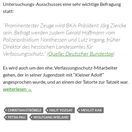
Untersuchungs-Ausschusses eine sehr wichtige Befragung
statt:
“Prominentester Zeuge wird BKA-Präsident Jörg Ziercke
sein. Befragt werden zudem Gerald Hoffmann vom
Polizeipräsidium Nordhessen und Lutz Irrgang, früher
Direktor des hessischen Landesamtes für
Verfassungsschutz.” (
Quelle: Deutscher Bundestag
)
Es wird auch um den ehe. Verfassungsschutz-Mitarbeiter
gehen, der in seiner Jugendzeit mit “Kleiner Adolf”
angesprochen wurde, und an einem der Tatorte zur Tatzeit war.
email an Mitglieder des Untersuchungs-Ausschusses NSU
weiterlesen
→
CHRISTIAN STRÖBELE
HALIT YOZGAT
MEVLÜT KAR
PETRA PAU
WOLFGANG WIELAND