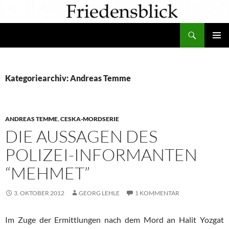
Zum
Inhalt
Suchen
springen
PRIMÄR
MENÜ
Kategoriearchiv: Andreas Temme
ANDREAS TEMME
,
CESKA-MORDSERIE
DIE AUSSAGEN DES
POLIZEI-INFORMANTEN
“MEHMET”
3. OKTOBER 2012
GEORG LEHLE
1 KOMMENTAR
Im Zuge der Ermittlungen nach dem Mord an Halit Yozgat