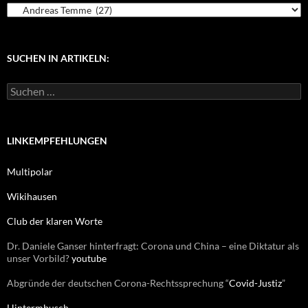
K
a
t
e
g
SUCHEN IN ARTIKELN:
o
r
S
i
u
e
c
n
h
e
LINKEMPFEHLUNGEN
n
n
Multipolar
a
c
Wikihausen
h
:
Club der klaren Worte
Dr. Daniele Ganser hinterfragt: Corona und China – eine Diktatur als
unser Vorbild?
youtube
Abgründe der deutschen Corona-Rechtssprechung “
Covid-Justiz
”
Hintermbusch