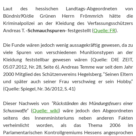
Laut des hessischen Landtags-Abgeordneten von
Bündnis90/die Grünen Herrn Frömmrich hätte die
Kriminalpolizei an der Kleidung des Verfassungsschützers
Andreas T.
-Schmauchspuren-
festgestellt (
Quelle: FR
).
Die Funde wären jedoch wenig aussagekräftig gewesen, da zu
viele Spuren von verschiedenen Munitionstypen an der
Kleidung feststellbar gewesen wären (Quelle: DIE ZEIT,
05.07.2012, Nr. 28, Seite 6). Andreas Temme war seit dem Jahr
2000 Mitglied des Schützenvereins Hegelsberg. “Seinen Eltern
und später auch seiner Frau verschwieg er sein Hobby.”
(Quelle: Spiegel, Nr. 36/2012, S. 41)
Dieser Nachweis von
“Rückständen des Mündungsfeuers einer
Schusswaffe”
(
Quelle: wiki
) wäre jedoch den Abgeordneten
seitens des Innenministeriums neben anderen Fakten
verheimlicht worden, als das Thema 2006 im
Parlamentarischen Kontrollgremiums Hessens angesprochen