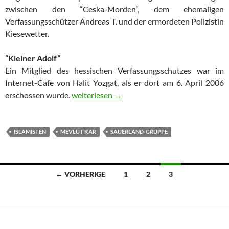
zwischen den “Ceska-Morden”, dem ehemaligen
Verfassungsschützer Andreas T. und der ermordeten Polizistin
Kiesewetter.
“Kleiner Adolf”
Ein Mitglied des hessischen Verfassungsschutzes war im
Internet-Cafe von Halit Yozgat, als er dort am 6. April 2006
erschossen wurde.
Über “Kleiner Adolf”, Mevlüt Kar und den K
weiterlesen
→
ISLAMISTEN
MEVLÜT KAR
SAUERLAND-GRUPPE
← VORHERIGE
1
2
3
Beitragsnavigation