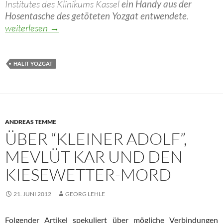
Institutes des Klinikums Kassel
ein Handy aus der
Hosentasche des getöteten Yozgat entwendete
.
Kuriositäten rund um Mord an Halit Yozgat und “Kleiner A
weiterlesen
→
HALIT YOZGAT
ANDREAS TEMME
ÜBER “KLEINER ADOLF”,
MEVLÜT KAR UND DEN
KIESEWETTER-MORD
21. JUNI 2012
GEORG LEHLE
Folgender Artikel spekuliert über mögliche Verbindungen