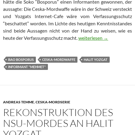
hätte die Soko “Bosporus” einen Informanten gewonnen, der
aussagte: Die Ceska-Mordwaffe wäre in der Schweiz versteckt
und Yozgats Internet-Cafe wäre vom Verfassungsschutz
“beschattet” worden. Im Lichte des heutigen Kenntnisstandes
sind beide Aussagen nicht von der Hand zu weisen, wie es
heute der Verfassungsschutz macht.
Die Aussagen des Polizei-
weiterlesen
→
BAO BOSPORUS
CESKA-MORDWAFFE
HALIT YOZGAT
INFORMANT "MEHMET"
ANDREAS TEMME
,
CESKA-MORDSERIE
REKONSTRUKTION DES
NSU-MORDES AN HALIT
YOZGAT