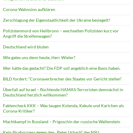
Corona-Wahnsinn aufklären
Zerschlagung der Eigenstaatlichkeit der Ukraine besiegelt?
Polizistenmord von Heilbronn – wechselten Polizisten kurz vor
Angriff die Streifenwagen?
Deutschland wird bluten
Wie gates uns denn heute, Herr Wieler?
Wer hätte das gedacht? Die FDP soll angeblich eine Basis haben.
BILD fordert: “Coronaverbrecher des Staates vor Gericht stellen”
Überfall auf Israel – flüchtende HAMAS-Terroristen demnächst in
Deutschland herzlich willkommen?
Faktencheck KKK – Was taugen Kolenda, Kekule und Karlchen als
Corona-Kritiker?
Machtkampf in Russland – Prigoschin der russische Wallenstein
Kein Strafprozess gegen den „Peter Urbach“ des NSU