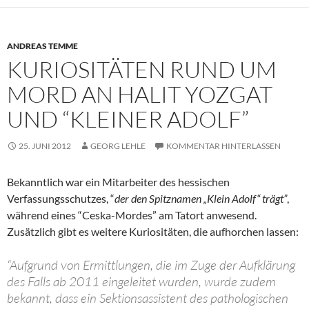
ANDREAS TEMME
KURIOSITÄTEN RUND UM
MORD AN HALIT YOZGAT
UND “KLEINER ADOLF”
25. JUNI 2012
GEORG LEHLE
KOMMENTAR HINTERLASSEN
Bekanntlich war ein Mitarbeiter des hessischen
Verfassungsschutzes, “
der den Spitznamen „Klein Adolf“ trägt”
,
während eines “Ceska-Mordes” am Tatort anwesend.
Zusätzlich gibt es weitere Kuriositäten, die aufhorchen lassen:
“Aufgrund von Ermittlungen, die im Zuge der Aufklärung
des Falls ab 2011 eingeleitet wurden, wurde zudem
bekannt, dass ein Sektionsassistent des pathologischen