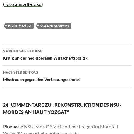
(
Foto aus zdf-doku
)
HALIT YOZGAT
VOLKER BOUFFIER
VORHERIGER BEITRAG
Beitragsnavigation
Kritik an der neo-liberalen Wirtschaftspolitik
NÄCHSTER BEITRAG
Misstrauen gegen den Verfassungsschutz!
24 KOMMENTARE ZU „REKONSTRUKTION DES NSU-
MORDES AN HALIT YOZGAT“
Pingback:
NSU-Mord??? Viele offene Fragen im Mordfall
Yozgat??? « www.behoerdenstress.de