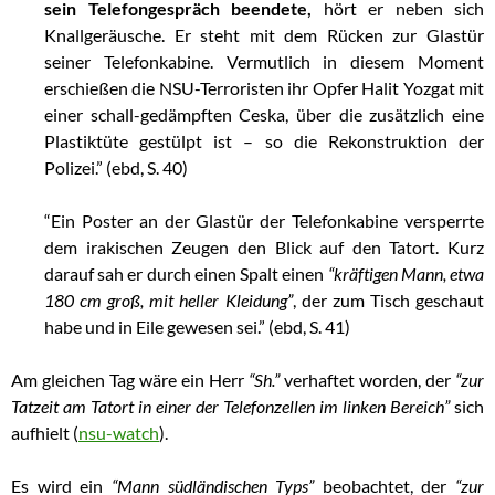
sein Telefongespräch beendete,
hört er neben sich
Knallgeräusche. Er steht mit dem Rücken zur Glastür
seiner Telefonkabine. Vermutlich in diesem Moment
erschießen die NSU-Terroristen ihr Opfer Halit Yozgat mit
einer schall-gedämpften Ceska, über die zusätzlich eine
Plastiktüte gestülpt ist – so die Rekonstruktion der
Polizei.” (ebd, S. 40)
“Ein Poster an der Glastür der Telefonkabine versperrte
dem irakischen Zeugen den Blick auf den Tatort. Kurz
darauf sah er durch einen Spalt einen
“kräftigen Mann, etwa
180 cm groß, mit heller Kleidung”
, der zum Tisch geschaut
habe und in Eile gewesen sei.” (ebd, S. 41)
Am gleichen Tag wäre ein Herr
“Sh.”
verhaftet worden, der
“zur
Tatzeit am Tatort in einer der Telefonzellen im linken Bereich”
sich
aufhielt (
nsu-watch
).
Es wird ein
“Mann südländischen Typs”
beobachtet, der
“zur