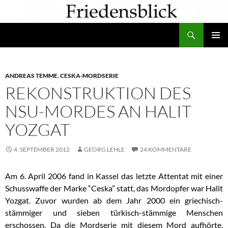
Zum
Inhalt
Suchen
springen
PRIMÄR
MENÜ
ANDREAS TEMME
,
CESKA-MORDSERIE
REKONSTRUKTION DES
NSU-MORDES AN HALIT
YOZGAT
4. SEPTEMBER 2012
GEORG LEHLE
24 KOMMENTARE
Am 6. April 2006 fand in Kassel das letzte Attentat mit einer
Schusswaffe der Marke “Ceska” statt, das Mordopfer war Halit
Yozgat. Zuvor wurden ab dem Jahr 2000 ein griechisch-
stämmiger und sieben türkisch-stämmige Menschen
erschossen. Da die Mordserie mit diesem Mord aufhörte,