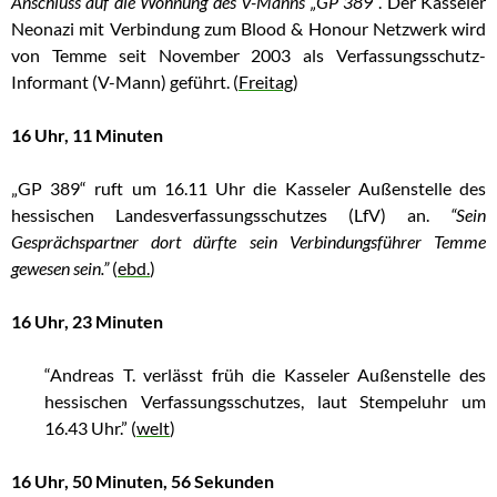
Anschluss auf die Wohnung des V-Manns „GP 389“
. Der Kasseler
Neonazi mit Verbindung zum Blood & Honour Netzwerk wird
von Temme seit November 2003 als Verfassungsschutz-
Informant (V-Mann) geführt. (
Freitag
)
16 Uhr, 11 Minuten
„GP 389“ ruft um 16.11 Uhr die Kasseler Außenstelle des
hessischen Landesverfassungsschutzes (LfV) an.
“Sein
Gesprächspartner dort dürfte sein Verbindungsführer Temme
gewesen sein.”
(
ebd.
)
16 Uhr, 23 Minuten
“Andreas T. verlässt früh die Kasseler Außenstelle des
hessischen Verfassungsschutzes, laut Stempeluhr um
16.43 Uhr.” (
welt
)
16 Uhr, 50 Minuten, 56 Sekunden