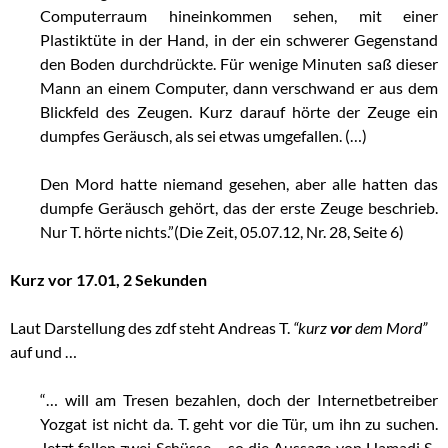
Computerraum hineinkommen sehen, mit einer
Plastiktüte in der Hand, in der ein schwerer Gegenstand
den Boden durchdrückte. Für wenige Minuten saß dieser
Mann an einem Computer, dann verschwand er aus dem
Blickfeld des Zeugen. Kurz darauf hörte der Zeuge ein
dumpfes Geräusch, als sei etwas umgefallen. (…)
Den Mord hatte niemand gesehen, aber alle hatten das
dumpfe Geräusch gehört, das der erste Zeuge beschrieb.
Nur T. hörte nichts.”(Die Zeit, 05.07.12, Nr. 28, Seite 6)
Kurz vor 17.01, 2 Sekunden
Laut Darstellung des zdf steht Andreas T.
“kurz
vor
dem Mord”
auf und …
“… will am Tresen bezahlen, doch der Internetbetreiber
Yozgat ist nicht da. T. geht vor die Tür, um ihn zu suchen.
Jetzt fallen zwei Schüsse – so die Aussage von Hamadi S.,