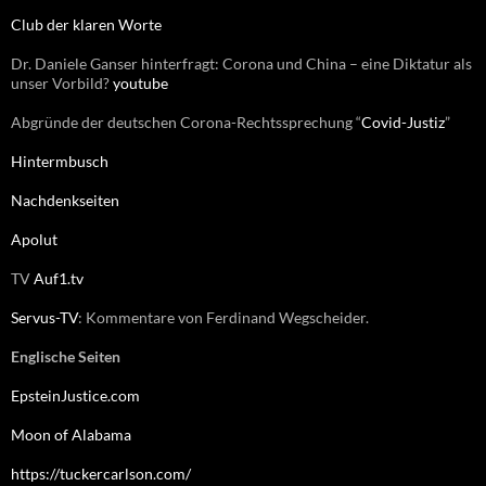
:
Club der klaren Worte
Dr. Daniele Ganser hinterfragt: Corona und China – eine Diktatur als
unser Vorbild?
youtube
Abgründe der deutschen Corona-Rechtssprechung “
Covid-Justiz
”
Hintermbusch
Nachdenkseiten
Apolut
TV
Auf1.tv
Servus-TV
: Kommentare von Ferdinand Wegscheider.
Englische Seiten
EpsteinJustice.com
Moon of Alabama
https://tuckercarlson.com/