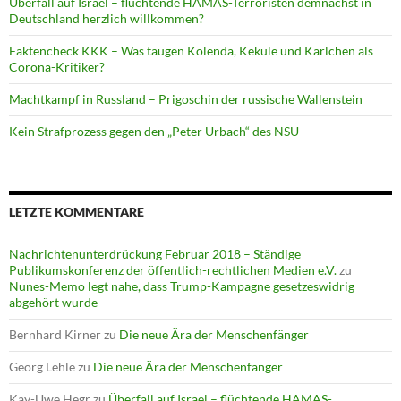
Überfall auf Israel – flüchtende HAMAS-Terroristen demnächst in
Deutschland herzlich willkommen?
Faktencheck KKK – Was taugen Kolenda, Kekule und Karlchen als
Corona-Kritiker?
Machtkampf in Russland – Prigoschin der russische Wallenstein
Kein Strafprozess gegen den „Peter Urbach“ des NSU
LETZTE KOMMENTARE
Nachrichtenunterdrückung Februar 2018 – Ständige
Publikumskonferenz der öffentlich-rechtlichen Medien e.V.
zu
Nunes-Memo legt nahe, dass Trump-Kampagne gesetzeswidrig
abgehört wurde
Bernhard Kirner
zu
Die neue Ära der Menschenfänger
Georg Lehle
zu
Die neue Ära der Menschenfänger
Kay-Uwe Hegr
zu
Überfall auf Israel – flüchtende HAMAS-