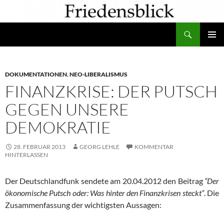
Zum
Inhalt
Suchen
springen
PRIMÄR
MENÜ
DOKUMENTATIONEN
,
NEO-LIBERALISMUS
FINANZKRISE: DER PUTSCH
GEGEN UNSERE
DEMOKRATIE
28. FEBRUAR 2013
GEORG LEHLE
KOMMENTAR
HINTERLASSEN
Der Deutschlandfunk sendete am 20.04.2012 den Beitrag
“Der
ökonomische Putsch oder: Was hinter den Finanzkrisen steckt”
. Die
Zusammenfassung der wichtigsten Aussagen: