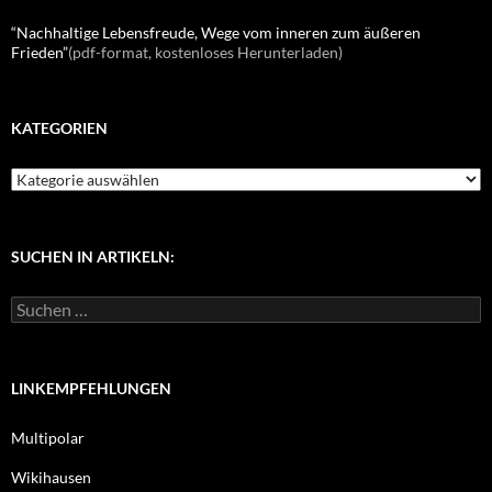
“Nachhaltige Lebensfreude, Wege vom inneren zum äußeren
Frieden”
(pdf-format, kostenloses Herunterladen)
KATEGORIEN
K
a
t
e
g
SUCHEN IN ARTIKELN:
o
r
S
i
u
e
c
n
h
e
LINKEMPFEHLUNGEN
n
n
Multipolar
a
c
Wikihausen
h