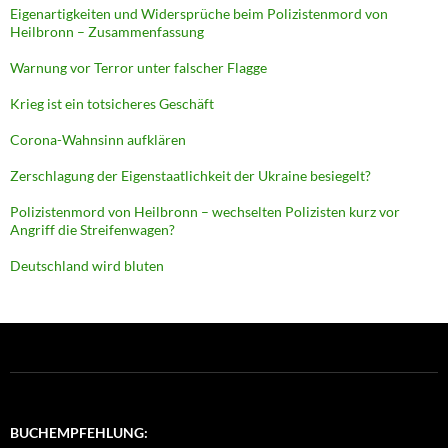
Eigenartigkeiten und Widersprüche beim Polizistenmord von
Heilbronn – Zusammenfassung
Warnung vor Terror unter falscher Flagge
Krieg ist ein totsicheres Geschäft
Corona-Wahnsinn aufklären
Zerschlagung der Eigenstaatlichkeit der Ukraine besiegelt?
Polizistenmord von Heilbronn – wechselten Polizisten kurz vor
Angriff die Streifenwagen?
Deutschland wird bluten
BUCHEMPFEHLUNG: