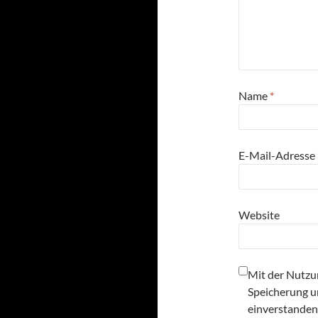
Name
*
E-Mail-Adresse
Website
Mit der Nutzun
Speicherung u
einverstanden