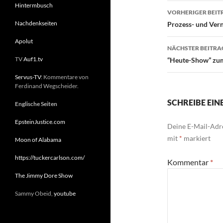
Hintermbusch
VORHERIGER BEIT
Beitragsn
Nachdenkseiten
Prozess- und Ve
Apolut
NÄCHSTER BEITRA
TV
Auf1.tv
“Heute-Show” zu
Servus-TV
: Kommentare von
Ferdinand Wegscheider.
SCHREIBE EI
Englische Seiten
EpsteinJustice.com
Deine E-Mail-Adre
mit
*
markiert
Moon of Alabama
https://tuckercarlson.com/
Kommentar
*
The Jimmy Dore Show
Sammy Obeid,
youtube