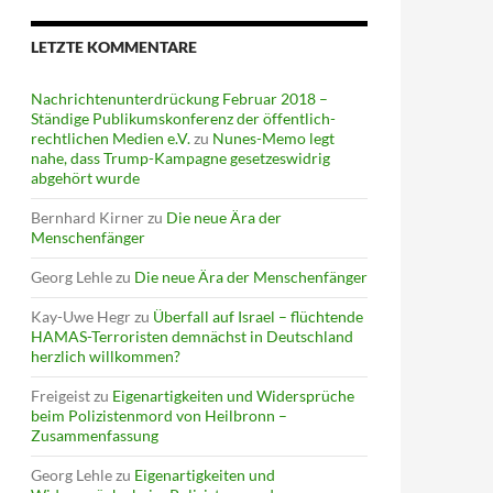
LETZTE KOMMENTARE
Nachrichtenunterdrückung Februar 2018 –
Ständige Publikumskonferenz der öffentlich-
rechtlichen Medien e.V.
zu
Nunes-Memo legt
nahe, dass Trump-Kampagne gesetzeswidrig
abgehört wurde
Bernhard Kirner
zu
Die neue Ära der
Menschenfänger
Georg Lehle
zu
Die neue Ära der Menschenfänger
Kay-Uwe Hegr
zu
Überfall auf Israel – flüchtende
HAMAS-Terroristen demnächst in Deutschland
herzlich willkommen?
Freigeist
zu
Eigenartigkeiten und Widersprüche
beim Polizistenmord von Heilbronn –
Zusammenfassung
Georg Lehle
zu
Eigenartigkeiten und