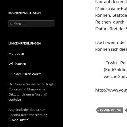
Nur auf den ers
t
Mainstream-Pol
e
SUCHEN IN ARTIKELN:
g
können. Stattde
o
Reichen durch 
S
r
u
Dafür kürzt der 
i
c
e
h
n
Doch wenn der K
e
LINKEMPFEHLUNGEN
n
können sich die 
n
Multipolar
a
“Erwin Pel
c
Wikihausen
h
(Ex-)Goldm
:
Club der klaren Worte
welche Spitz
Dr. Daniele Ganser hinterfragt:
Corona und China – eine
http://www.yo
Diktatur als unser Vorbild?
youtube
Abgründe der deutschen
ERWIN PELZIG
Corona-Rechtssprechung
“
Covid-Justiz
”