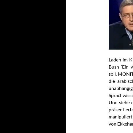
Laden im Kr
Bush ‘Ein v
soll. MONI
die arabis
unabhängi
Sprachwisse
Und siehe d
präsentier
manipulie
von Ekkehar