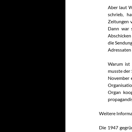
Aber laut W
schrieb, h
Zeitungen v
Dann war s
Abschicken 
die Sendung
Adressaten 
Warum ist 
musste der 
November e
Organisation
Organ koop
propagandis
Weitere Inform
Die 1947 gegrün