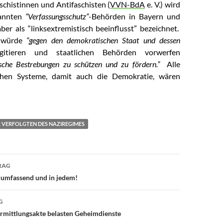
schistinnen und Antifaschisten (
VVN-BdA
e. V.) wird
annten
“Verfassungsschutz”
-Behörden in Bayern und
r als “linksextremistisch beeinflusst” bezeichnet.
würde
“gegen den demokratischen Staat und dessen
itieren und staatlichen Behörden vorwerfen
tische Bestrebungen zu schützen und zu fördern.”
Alle
schen Systeme, damit auch die Demokratie, wären
 VERFOLGTEN DES NAZIREGIMES
RAG
avigation
allumfassend und in jedem!
G
rmittlungsakte belasten Geheimdienste