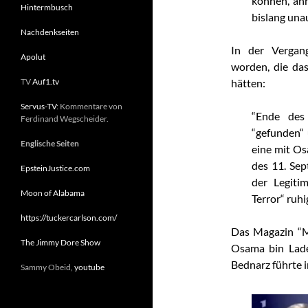
können, anh
Hintermbusch
bislang una
Nachdenkseiten
In der Vergan
Apolut
worden, die da
TV
Auf1.tv
hätten:
Servus-TV
: Kommentare von
“Ende des
Ferdinand Wegscheider.
“gefunden“
Englische Seiten
eine mit Os
des 11. Sep
EpsteinJustice.com
der Legiti
Moon of Alabama
Terror“ ruhig
https://tuckercarlson.com/
Das Magazin “Mo
The Jimmy Dore Show
Osama bin Lade
Bednarz führte i
Sammy Obeid,
youtube