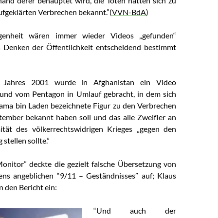
and derer behauptet wird, die Toten hätten sich zu
ufgeklärten Verbrechen bekannt.”(
VVN-BdA
)
genheit wären immer wieder Videos „gefunden“
s Denken der Öffentlichkeit entscheidend bestimmt
 Jahres 2001 wurde in Afghanistan ein Video
 und vom Pentagon in Umlauf gebracht, in dem sich
ama bin Laden bezeichnete Figur zu den Verbrechen
tember bekannt haben soll und das alle Zweifler an
mität des völkerrechtswidrigen Krieges „gegen den
 stellen sollte.”
nitor” deckte die gezielt falsche Übersetzung von
ns angeblichen “9/11 – Geständnisses” auf; Klaus
n den Bericht ein:
“Und auch der