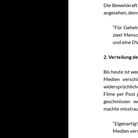
Die Beweiskraf
angesehen, den
“Für Geheim
zwei Mensch
und eine DV
2. Verteilung 
Bis heute ist wed
Medien verschi
widersprüchlic
Filme per Post 
geschmissen wo
machte misstrau
“Eigenarti
Medien vers