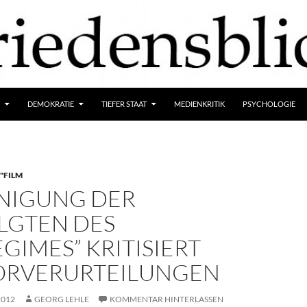
DEMOKRATIE
TIEFER STAAT
MEDIENKRITIK
PSYCHOLOGIE
"FILM
INIGUNG DER
LGTEN DES
GIMES” KRITISIERT
ORVERURTEILUNGEN
2012
GEORG LEHLE
KOMMENTAR HINTERLASSEN