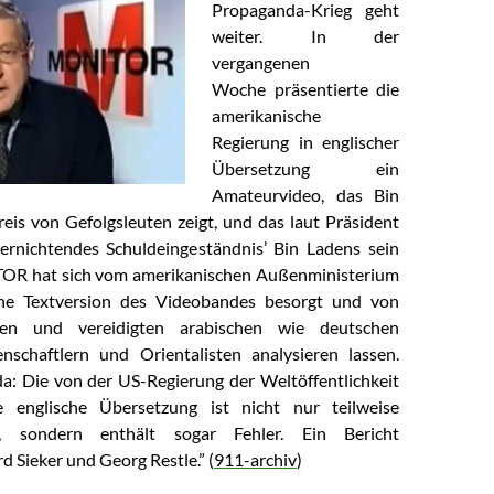
Propaganda-Krieg geht
weiter. In der
vergangenen
Woche präsentierte die
amerikanische
Regierung in englischer
Übersetzung ein
Amateurvideo, das Bin
eis von Gefolgsleuten zeigt, und das laut Präsident
ernichtendes Schuldeingeständnis’ Bin Ladens sein
TOR hat sich vom amerikanischen Außenministerium
che Textversion des Videobandes besorgt und von
gen und vereidigten arabischen wie deutschen
nschaftlern und Orientalisten analysieren lassen.
a: Die von der US-Regierung der Weltöffentlichkeit
te englische Übersetzung ist nicht nur teilweise
rt, sondern enthält sogar Fehler. Ein Bericht
d Sieker und Georg Restle.” (
911-archiv
)