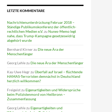
LETZTE KOMMENTARE
Nachrichtenunterdrückung Februar 2018 –
Ständige Publikumskonferenz der öffentlich-
rechtlichen Medien e.V.
zu
Nunes-Memo legt
nahe, dass Trump-Kampagne gesetzeswidrig
abgehört wurde
Bernhard Kirner
zu
Die neue Ära der
Menschenfänger
Georg Lehle
zu
Die neue Ära der Menschenfänger
Kay-Uwe Hegr
zu
Überfall auf Israel – flüchtende
HAMAS-Terroristen demnächst in Deutschland
herzlich willkommen?
Freigeist
zu
Eigenartigkeiten und Widersprüche
beim Polizistenmord von Heilbronn –
Zusammenfassung
Georg Lehle
zu
Eigenartigkeiten und