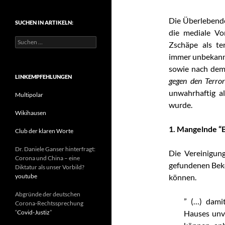
t
e
Die Überlebende
SUCHEN IN ARTIKELN:
g
die mediale Vo
o
S
r
Zschäpe als te
u
i
immer unbekannt
c
e
h
sowie nach dem
n
e
LINKEMPFEHLUNGEN
gegen den Terror
n
unwahrhaftig a
n
Multipolar
a
wurde.
c
Wikihausen
h
1. Mangelnde “
:
Club der klaren Worte
Dr. Daniele Ganser hinterfragt:
Die Vereinigung
Corona und China – eine
gefundenen Bek
Diktatur als unser Vorbild?
youtube
können.
Abgründe der deutschen
” (…) dami
Corona-Rechtssprechung
“
Covid-Justiz
”
Hauses unv