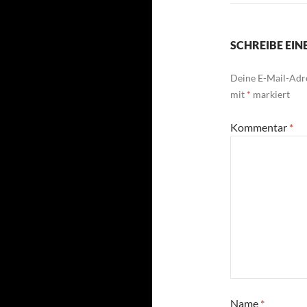
SCHREIBE EI
Deine E-Mail-Adre
mit
*
markiert
Kommentar
*
Name
*