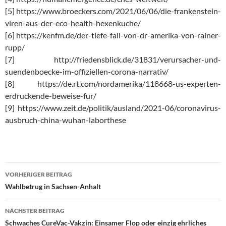
[5] https://www.broeckers.com/2021/06/06/die-frankenstein-
viren-aus-der-eco-health-hexenkuche/
[6] https://kenfm.de/der-tiefe-fall-von-dr-amerika-von-rainer-
rupp/
[7] http://friedensblick.de/31831/verursacher-und-
suendenboecke-im-offiziellen-corona-narrativ/
[8] https://de.rt.com/nordamerika/118668-us-experten-
erdruckende-beweise-fur/
[9] https://www.zeit.de/politik/ausland/2021-06/coronavirus-
ausbruch-china-wuhan-laborthese
VORHERIGER BEITRAG
Beitragsnavigation
Wahlbetrug in Sachsen-Anhalt
NÄCHSTER BEITRAG
Schwaches CureVac-Vakzin: Einsamer Flop oder einzig ehrliches