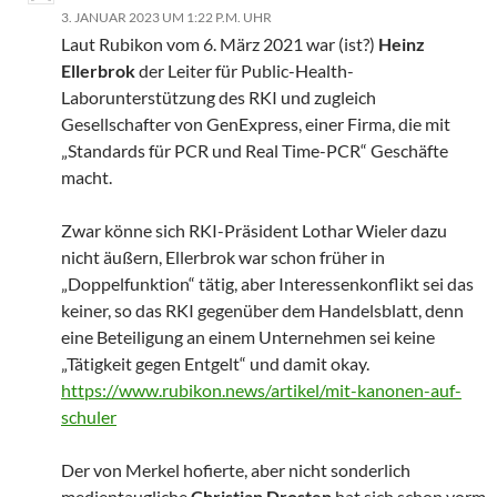
3. JANUAR 2023 UM 1:22 P.M. UHR
Laut Rubikon vom 6. März 2021 war (ist?)
Heinz
Ellerbrok
der Leiter für Public-Health-
Laborunterstützung des RKI und zugleich
Gesellschafter von GenExpress, einer Firma, die mit
„Standards für PCR und Real Time-PCR“ Geschäfte
macht.
Zwar könne sich RKI-Präsident Lothar Wieler dazu
nicht äußern, Ellerbrok war schon früher in
„Doppelfunktion“ tätig, aber Interessenkonflikt sei das
keiner, so das RKI gegenüber dem Handelsblatt, denn
eine Beteiligung an einem Unternehmen sei keine
„Tätigkeit gegen Entgelt“ und damit okay.
https://www.rubikon.news/artikel/mit-kanonen-auf-
schuler
Der von Merkel hofierte, aber nicht sonderlich
medientaugliche
Christian Drosten
hat sich schon vorm