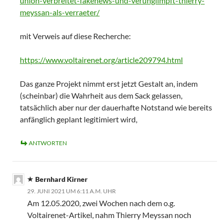
union-verbreitet-fakenews-und-verunglimpft-thierry-
meyssan-als-verraeter/
mit Verweis auf diese Recherche:
https://www.voltairenet.org/article209794.html
Das ganze Projekt nimmt erst jetzt Gestalt an, indem
(scheinbar) die Wahrheit aus dem Sack gelassen,
tatsächlich aber nur der dauerhafte Notstand wie bereits
anfänglich geplant legitimiert wird,
ANTWORTEN
Bernhard Kirner
29. JUNI 2021 UM 6:11 A.M. UHR
Am 12.05.2020, zwei Wochen nach dem o.g.
Voltairenet-Artikel, nahm Thierry Meyssan noch