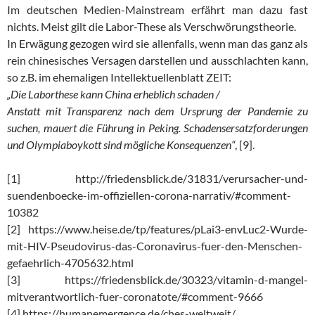
Im deutschen Medien-Mainstream erfährt man dazu fast
nichts. Meist gilt die Labor-These als Verschwörungstheorie.
In Erwägung gezogen wird sie allenfalls, wenn man das ganz als
rein chinesisches Versagen darstellen und ausschlachten kann,
so z.B. im ehemaligen Intellektuellenblatt ZEIT:
„Die Laborthese kann China erheblich schaden /
Anstatt mit Transparenz nach dem Ursprung der Pandemie zu
suchen, mauert die Führung in Peking. Schadensersatzforderungen
und Olympiaboykott sind mögliche Konsequenzen“
, [9].
[1] http://friedensblick.de/31831/verursacher-und-
suendenboecke-im-offiziellen-corona-narrativ/#comment-
10382
[2] https://www.heise.de/tp/features/pLai3-envLuc2-Wurde-
mit-HIV-Pseudovirus-das-Coronavirus-fuer-den-Menschen-
gefaehrlich-4705632.html
[3] https://friedensblick.de/30323/vitamin-d-mangel-
mitverantwortlich-fuer-coronatote/#comment-9666
[4] https://humanemergence.de/ches-weltweit/