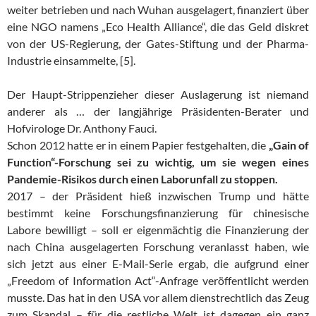
weiter betrieben und nach Wuhan ausgelagert, finanziert über
eine NGO namens „Eco Health Alliance“, die das Geld diskret
von der US-Regierung, der Gates-Stiftung und der Pharma-
Industrie einsammelte, [5].
Der Haupt-Strippenzieher dieser Auslagerung ist niemand
anderer als … der langjährige Präsidenten-Berater und
Hofvirologe Dr. Anthony Fauci.
Schon 2012 hatte er in einem Papier festgehalten, die
„Gain of
Function“-Forschung sei zu wichtig, um sie wegen eines
Pandemie-Risikos durch einen Laborunfall zu stoppen.
2017 – der Präsident hieß inzwischen Trump und hätte
bestimmt keine Forschungsfinanzierung für chinesische
Labore bewilligt – soll er eigenmächtig die Finanzierung der
nach China ausgelagerten Forschung veranlasst haben, wie
sich jetzt aus einer E-Mail-Serie ergab, die aufgrund einer
„Freedom of Information Act“-Anfrage veröffentlicht werden
musste. Das hat in den USA vor allem dienstrechtlich das Zeug
zum Skandal – für die restliche Welt ist dagegen ein ganz