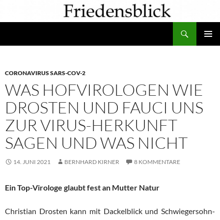
Zum
Inhalt
Suchen
springen
PRIMÄR
MENÜ
CORONAVIRUS SARS-COV-2
WAS HOFVIROLOGEN WIE
DROSTEN UND FAUCI UNS
ZUR VIRUS-HERKUNFT
SAGEN UND WAS NICHT
14. JUNI 2021
BERNHARD KIRNER
8 KOMMENTARE
Ein Top-Virologe glaubt fest an Mutter Natur
Christian Drosten kann mit Dackelblick und Schwiegersohn-