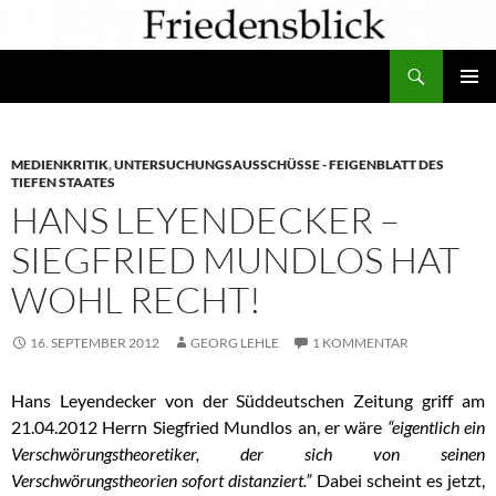
Zum
Inhalt
Suchen
springen
PRIMÄR
MENÜ
MEDIENKRITIK
,
UNTERSUCHUNGSAUSSCHÜSSE - FEIGENBLATT DES
TIEFEN STAATES
HANS LEYENDECKER –
SIEGFRIED MUNDLOS HAT
WOHL RECHT!
16. SEPTEMBER 2012
GEORG LEHLE
1 KOMMENTAR
Hans Leyendecker von der Süddeutschen Zeitung griff am
21.04.2012 Herrn Siegfried Mundlos an, er wäre
“eigentlich ein
Verschwörungstheoretiker, der sich von seinen
Verschwörungstheorien sofort distanziert.”
Dabei scheint es jetzt,