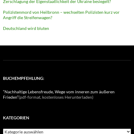
Zerschlagung der Eigenstaatlichkeit der Ukraine besiegelt?
Polizistenmord von Heilbronn – wechselten Polizisten kurz vor
Angriff die Streifenwagen?
Deutschland wird bluten
BUCHEMPFEHLUNG:
“Nachhaltige Lebensfreude, Wege vom inneren zum äußeren
Frieden”
(pdf-format, kostenloses Herunterladen)
KATEGORIEN
K