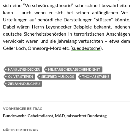
sich eine “Verschwörungstheorie” sehr schnell bewahrheiten
kann – auch wenn er sich bei seinen anfänglichen Ver-
Urteilungen auf behördliche Darstellungen “stützen” könnte.
Dabei wären Herrn Leyendecker Beispiele bekannt, indenen
deutsche Sicherheitsbehörden in terroristischen Anschlägen
verwickelt waren und sie jahrelang vertuschten – etwa dem
Celler Loch, Ohnesorg-Mord etc. (
sueddeutsche
).
HANS LEYENDECKER
MILITÄRISCHER ABSCHIRMDIENST
OLIVER STEPIEN
SIEGFRIED MUNDLOS
THOMAS STARKE
ZIELFAHNDUNG NSU
VORHERIGER BEITRAG
Beitragsnavigation
Bundeswehr-Geheimdienst, MAD, missachtet Bundestag
NÄCHSTER BEITRAG