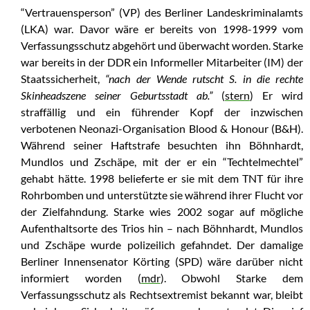
“Vertrauensperson” (VP) des Berliner Landeskriminalamts
(LKA) war. Davor wäre er bereits von 1998-1999 vom
Verfassungsschutz abgehört und überwacht worden. Starke
war bereits in der DDR ein Informeller Mitarbeiter (IM) der
Staatssicherheit,
“nach der Wende rutscht S. in die rechte
Skinheadszene seiner Geburtsstadt ab.”
(
stern
) Er wird
straffällig und ein führender Kopf der inzwischen
verbotenen Neonazi-Organisation Blood & Honour (B&H).
Während seiner Haftstrafe besuchten ihn Böhnhardt,
Mundlos und Zschäpe, mit der er ein “Techtelmechtel”
gehabt hätte. 1998 belieferte er sie mit dem TNT für ihre
Rohrbomben und unterstützte sie während ihrer Flucht vor
der Zielfahndung. Starke wies 2002 sogar auf mögliche
Aufenthaltsorte des Trios hin – nach Böhnhardt, Mundlos
und Zschäpe wurde polizeilich gefahndet. Der damalige
Berliner Innensenator Körting (SPD) wäre darüber nicht
informiert worden (
mdr
). Obwohl Starke dem
Verfassungsschutz als Rechtsextremist bekannt war, bleibt