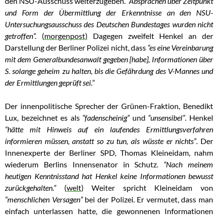
den NSU-Ausschuss weiterzugeben.
“Absprachen über Zeitpunkt
und Form der Übermittlung der Erkenntnisse an den NSU-
Untersuchungsausschuss des Deutschen Bundestages wurden nicht
getroffen”.
(
morgenpost)
Dagegen zweifelt Henkel an der
Darstellung der Berliner Polizei nicht, dass
“es eine Vereinbarung
mit dem Generalbundesanwalt gegeben [habe], Informationen über
S. solange geheim zu halten, bis die Gefährdung des V-Mannes und
der Ermittlungen geprüft sei.
“
Der innenpolitische Sprecher der Grünen-Fraktion, Benedikt
Lux, bezeichnet es als
“fadenscheinig”
und
“unsensibel”
. Henkel
“hätte mit Hinweis auf ein laufendes Ermittlungsverfahren
informieren müssen, anstatt so zu tun, als wüsste er nichts”
. Der
Innenexperte der Berliner SPD, Thomas Kleineidam, nahm
wiederum Berlins Innensenator in Schutz.
“Nach meinem
heutigen Kenntnisstand hat Henkel keine Informationen bewusst
zurückgehalten.”
(
welt
) Weiter spricht Kleineidam von
“menschlichen Versagen”
bei der Polizei. Er vermutet, dass man
einfach unterlassen hatte, die gewonnenen Informationen