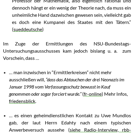
Professor der Mathematik, also eigentlich rational und
dennoch hängt er ein wenig der Theorie nach, da muss ein
unheimliche Hand dazwischen gewesen sein, vielleicht gab
es doch eine Kumpanei des Staates mit den Tätern.”
(
sueddeutsche
)
Im Zuge der Ermittlungen des NSU-Bundestags-
Untersuchungsausschusses kam jedoch bislang u. a. zum
Vorschein, dass …
… man inzwischen in “Ermittlerkreisen” nicht mehr
ausschließen will,
“dass das Abtauchen der drei Neonazis im
Januar 1998 vom Verfassungsschutz bewusst in Kauf
genommen oder sogar forciert wurde.”
(
fr-online
) Mehr Infos,
friedensblick
.
… es einen geheimdienstlichen Kontakt zu Uwe Mundlos
gab, der laut Herrn Edahty nach einem typischen
Anwerbeversuch aussehe (
siehe Radio-Interview, rbb-