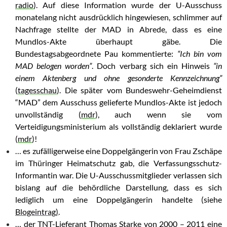
radio
). Auf diese Information wurde der U-Ausschuss
monatelang nicht ausdrücklich hingewiesen, schlimmer auf
Nachfrage stellte der MAD in Abrede, dass es eine
Mundlos-Akte überhaupt gäbe. Die
Bundestagsabgeordnete Pau kommentierte:
“Ich bin vom
MAD belogen worden”
. Doch verbarg sich ein Hinweis
“in
einem Aktenberg und ohne gesonderte Kennzeichnung”
(
tagesschau
). Die später vom Bundeswehr-Geheimdienst
“MAD” dem Ausschuss gelieferte Mundlos-Akte ist jedoch
unvollständig (
mdr
), auch wenn sie vom
Verteidigungsministerium als vollständig deklariert wurde
(
mdr
)!
… es zufälligerweise eine Doppelgängerin von Frau Zschäpe
im Thüringer Heimatschutz gab, die Verfassungsschutz-
Informantin war. Die U-Ausschussmitglieder verlassen sich
bislang auf die behördliche Darstellung, dass es sich
lediglich um eine Doppelgängerin handelte (siehe
Blogeintrag)
.
… der TNT-Lieferant Thomas Starke von 2000 – 2011 eine