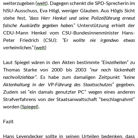
weiterzugeben (
welt
). Dagegen schenkt die SPD-Sprecherin im
NSU-Ausschuss, Eva Högl, weniger Glauben. Aus Högls Sicht
stehe fest,
“dass Herr Henkel und seine Polizeiführung erneut
falsche Auskünfte gegeben haben.”
Unterstützung erhielt der
CDU-Mann Henkel vom CSU-Bundesinnenminister Hans-
Peter Friedrich (CSU):
“Er wollte nie irgendwo etwas
verheimlichen.”
(
welt
)
Laut Spiegel wären in den Akten bestimmte
“Einzelheiten”
zu
Thomas Starke von 2000 bis 2003
“nur noch lückenhaft
nachvollziehbar”
. Es habe zum damaligen Zeitpunkt
“keine
Aktenhaltung in der VP-Führung des Staatsschutzes”
gegeben.
Zudem sei “ein damals genutzter PC” wegen eines anderen
Strafverfahrens von der Staatsanwaltschaft “beschlagnahmt”
worden (
Spiegel
).
Fazit
Hans Leyendecker sollte in seinen Urteilen bedenken, dass