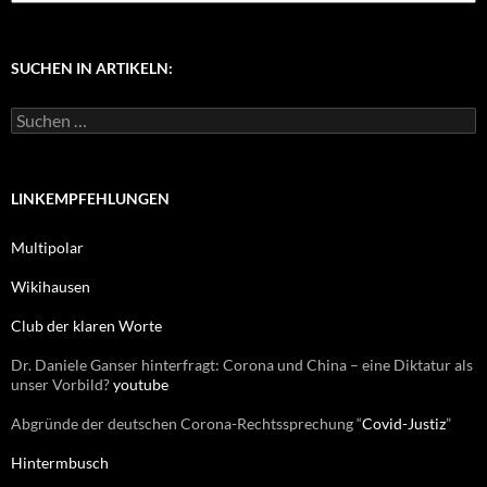
a
t
e
g
SUCHEN IN ARTIKELN:
o
r
S
i
u
e
c
n
h
e
LINKEMPFEHLUNGEN
n
n
Multipolar
a
c
Wikihausen
h
:
Club der klaren Worte
Dr. Daniele Ganser hinterfragt: Corona und China – eine Diktatur als
unser Vorbild?
youtube
Abgründe der deutschen Corona-Rechtssprechung “
Covid-Justiz
”
Hintermbusch